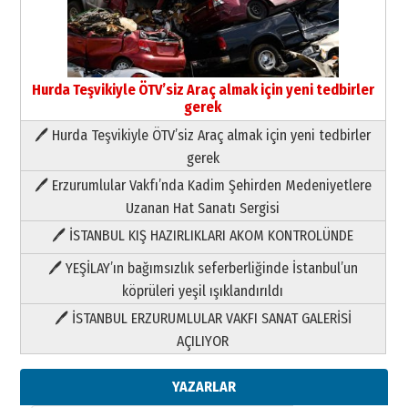
Hurda Teşvikiyle ÖTV’siz Araç almak için yeni tedbirler
gerek
🖊 Hurda Teşvikiyle ÖTV’siz Araç almak için yeni tedbirler
Neşat YALÇIN
gerek
Paranın Aile Kültüründeki Yeri
🖊 Erzurumlular Vakfı’nda Kadim Şehirden Medeniyetlere
03 Ağustos 2026 Pazartesi
Uzanan Hat Sanatı Sergisi
🖊 İSTANBUL KIŞ HAZIRLIKLARI AKOM KONTROLÜNDE
Yıldırım Gündoğdu
HAVVA’NIN ÜÇ KIZI
🖊 YEŞİLAY’ın bağımsızlık seferberliğinde İstanbul’un
09 Temmuz 2026 Perşembe
köprüleri yeşil ışıklandırıldı
🖊 İSTANBUL ERZURUMLULAR VAKFI SANAT GALERİSİ
Yusuf POLAT
AÇILIYOR
Şampiyonluk Sebahattin Şirin’e
yazar
11 Mayıs 2026 Pazartesi
YAZARLAR