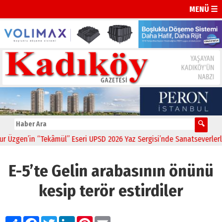
MENÜ ☰
zgen’in “Tekâmül” Eseri UPSD 2026 Yaz Sergisi’nde Sanatseverlerle B
E-5’te Gelin arabasının önünü
kesip terör estirdiler
Paylaş
Facebook
Twitter
LinkedIn
Pinterest
Email