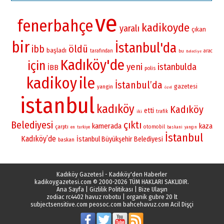
ve
fenerbahçe
kadikoyde
yaralı
çıkan
bir
İstanbul'da
öldü
ibb
başladı
tarafından
bu
arac
Belediye
Kadıköy'de
için
yeni
istanbulda
İBB
polis
kadikoy
ile
İstanbul’da
gazetesi
yangin
özel
istanbul
kadıköy
Kadıköy
etti
iki
trafik
Belediyesi
çıktı
kamerada
kaza
çarptı
otomobil
en
turkiye
baskani
yangın
İstanbul
Kadıköy’de
İstanbul Büyükşehir Belediyesi
baskan
Kadıköy Gazetesİ - Kadıköy'den Haberler
kadikoygazetesi.com
© 2000-2026 TÜM HAKLARI SAKLIDIR.
Ana Sayfa
|
Gizlilik Politikası
|
Bize Ulaşın
zodiac rc4402 havuz robotu
|
organik gubre 20 lt
subjectsensitive.com
peosoc.com
bahcehavuz.com
Acil Dişçi