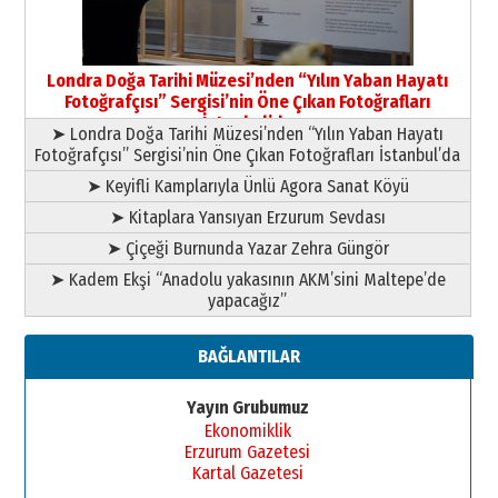
Yusuf POLAT
Şampiyonluk Sebahattin Şirin’e
Londra Doğa Tarihi Müzesi’nden “Yılın Yaban Hayatı
yazar
Fotoğrafçısı” Sergisi’nin Öne Çıkan Fotoğrafları
11 Mayıs 2026 Pazartesi
İstanbul’da
➤ Londra Doğa Tarihi Müzesi’nden “Yılın Yaban Hayatı
Fotoğrafçısı” Sergisi’nin Öne Çıkan Fotoğrafları İstanbul’da
➤ Keyifli Kamplarıyla Ünlü Agora Sanat Köyü
➤ Kitaplara Yansıyan Erzurum Sevdası
➤ Çiçeği Burnunda Yazar Zehra Güngör
➤ Kadem Ekşi “Anadolu yakasının AKM’sini Maltepe’de
yapacağız”
BAĞLANTILAR
Yayın Grubumuz
Ekonomiklik
Erzurum Gazetesi
Kartal Gazetesi