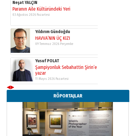
Neşat YALÇIN
Paranın Aile Kültüründeki Yeri
03 Ağustos 2026 Pazartesi
Yıldırım Gündoğdu
HAVVA’NIN ÜÇ KIZI
09 Temmuz 2026 Perşembe
Yusuf POLAT
Şampiyonluk Sebahattin Şirin’e
yazar
11 Mayıs 2026 Pazartesi
◀
▶
Neşat YALÇIN
RÖPORTAJLAR
Paranın Aile Kültüründeki Yeri
03 Ağustos 2026 Pazartesi
Yıldırım Gündoğdu
HAVVA’NIN ÜÇ KIZI
09 Temmuz 2026 Perşembe