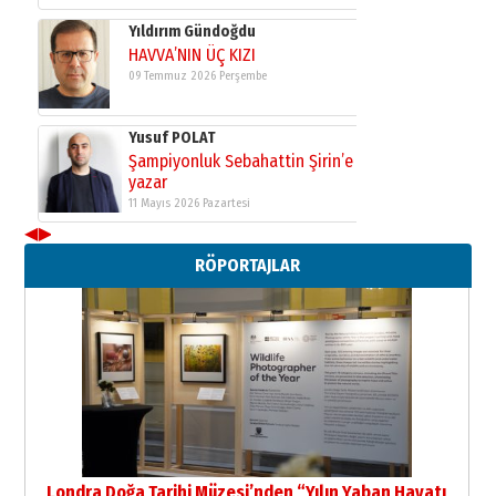
Yıldırım Gündoğdu
HAVVA’NIN ÜÇ KIZI
09 Temmuz 2026 Perşembe
Yusuf POLAT
Şampiyonluk Sebahattin Şirin’e
yazar
11 Mayıs 2026 Pazartesi
◀
▶
Neşat YALÇIN
RÖPORTAJLAR
Paranın Aile Kültüründeki Yeri
03 Ağustos 2026 Pazartesi
Yıldırım Gündoğdu
HAVVA’NIN ÜÇ KIZI
09 Temmuz 2026 Perşembe
Yusuf POLAT
Şampiyonluk Sebahattin Şirin’e
Londra Doğa Tarihi Müzesi’nden “Yılın Yaban Hayatı