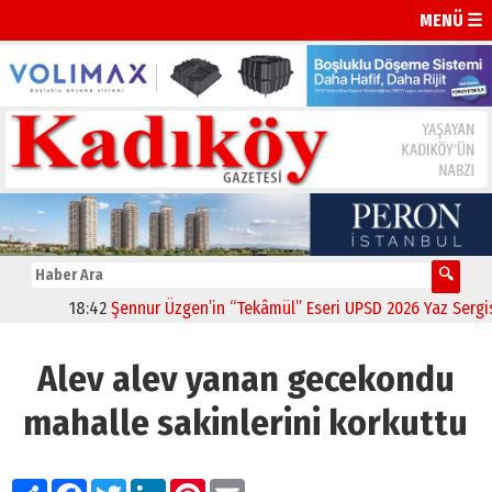
MENÜ ☰
18:42
Şennur Üzgen’in “Tekâmül” Eseri UPSD 2026 Yaz Sergisi’n
Alev alev yanan gecekondu
mahalle sakinlerini korkuttu
Paylaş
Facebook
Twitter
LinkedIn
Pinterest
Email