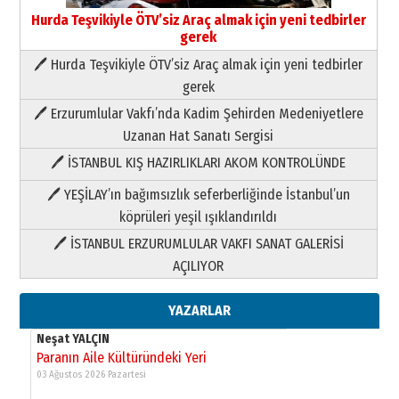
Hurda Teşvikiyle ÖTV’siz Araç almak için yeni tedbirler
gerek
🖊 Hurda Teşvikiyle ÖTV’siz Araç almak için yeni tedbirler
Neşat YALÇIN
gerek
Paranın Aile Kültüründeki Yeri
🖊 Erzurumlular Vakfı’nda Kadim Şehirden Medeniyetlere
03 Ağustos 2026 Pazartesi
Uzanan Hat Sanatı Sergisi
🖊 İSTANBUL KIŞ HAZIRLIKLARI AKOM KONTROLÜNDE
Yıldırım Gündoğdu
HAVVA’NIN ÜÇ KIZI
🖊 YEŞİLAY’ın bağımsızlık seferberliğinde İstanbul’un
09 Temmuz 2026 Perşembe
köprüleri yeşil ışıklandırıldı
🖊 İSTANBUL ERZURUMLULAR VAKFI SANAT GALERİSİ
Yusuf POLAT
AÇILIYOR
Şampiyonluk Sebahattin Şirin’e
yazar
11 Mayıs 2026 Pazartesi
YAZARLAR
Neşat YALÇIN
Paranın Aile Kültüründeki Yeri
03 Ağustos 2026 Pazartesi