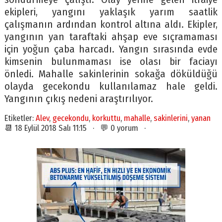
ekipleri, yangını yaklaşık yarım saatlik
çalışmanın ardından kontrol altına aldı. Ekipler,
yangının yan taraftaki ahşap eve sıçramaması
için yoğun çaba harcadı. Yangın sırasında evde
kimsenin bulunmaması ise olası bir faciayı
önledi. Mahalle sakinlerinin sokağa döküldüğü
olayda gecekondu kullanılamaz hale geldi.
Yangının çıkış nedeni araştırılıyor.
Etiketler:
Alev
,
gecekondu
,
korkuttu
,
mahalle
,
sakinlerini
,
yanan
📆 18 Eylül 2018 Salı 11:15 · 💬 0 yorum ·