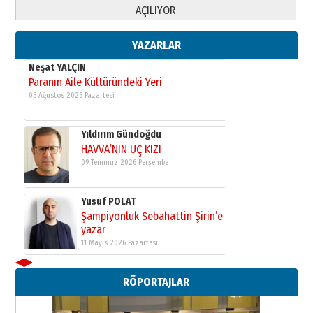
Yusuf POLAT
AÇILIYOR
Şampiyonluk Sebahattin Şirin’e
yazar
11 Mayıs 2026 Pazartesi
YAZARLAR
Neşat YALÇIN
Paranın Aile Kültüründeki Yeri
03 Ağustos 2026 Pazartesi
Yıldırım Gündoğdu
HAVVA’NIN ÜÇ KIZI
09 Temmuz 2026 Perşembe
Yusuf POLAT
Şampiyonluk Sebahattin Şirin’e
yazar
11 Mayıs 2026 Pazartesi
◀
▶
Neşat YALÇIN
RÖPORTAJLAR
Paranın Aile Kültüründeki Yeri
03 Ağustos 2026 Pazartesi