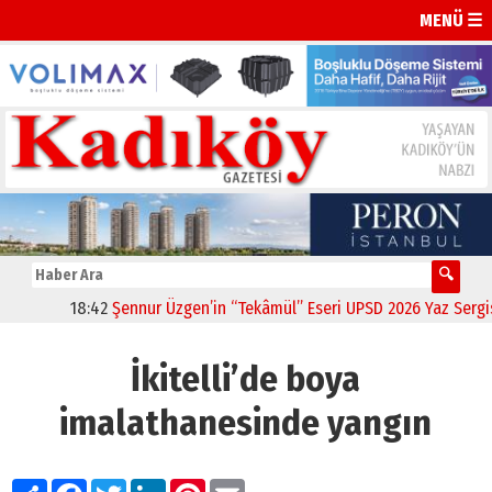
MENÜ ☰
18:42
Şennur Üzgen’in “Tekâmül” Eseri UPSD 2026 Yaz Sergisi’n
İkitelli’de boya
imalathanesinde yangın
Paylaş
Facebook
Twitter
LinkedIn
Pinterest
Email