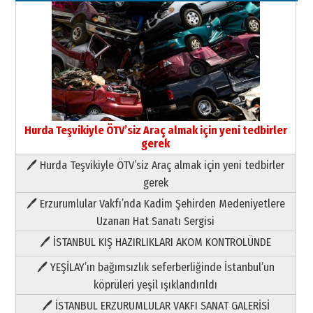
Hurda Teşvikiyle ÖTV’siz Araç almak için yeni tedbirler
gerek
🖊 Hurda Teşvikiyle ÖTV’siz Araç almak için yeni tedbirler
Neşat YALÇIN
gerek
Paranın Aile Kültüründeki Yeri
🖊 Erzurumlular Vakfı’nda Kadim Şehirden Medeniyetlere
03 Ağustos 2026 Pazartesi
Uzanan Hat Sanatı Sergisi
🖊 İSTANBUL KIŞ HAZIRLIKLARI AKOM KONTROLÜNDE
Yıldırım Gündoğdu
HAVVA’NIN ÜÇ KIZI
🖊 YEŞİLAY’ın bağımsızlık seferberliğinde İstanbul’un
09 Temmuz 2026 Perşembe
köprüleri yeşil ışıklandırıldı
🖊 İSTANBUL ERZURUMLULAR VAKFI SANAT GALERİSİ