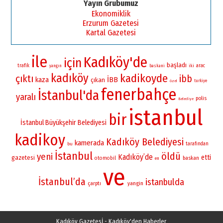
Yayın Grubumuz
Ekonomiklik
Erzurum Gazetesi
Kartal Gazetesi
ile
Kadıköy'de
için
başladı
trafik
iki
arac
yangın
baskani
kadıköy
kadikoyde
çıktı
ibb
İBB
kaza
çıkan
turkiye
özel
fenerbahçe
İstanbul'da
yaralı
polis
Belediye
istanbul
bir
İstanbul Büyükşehir Belediyesi
kadikoy
Kadıköy Belediyesi
kamerada
bu
tarafından
İstanbul
öldü
yeni
Kadıköy’de
etti
gazetesi
otomobil
baskan
en
ve
İstanbul’da
istanbulda
yangin
çarptı
Kadıköy Gazetesİ - Kadıköy'den Haberler