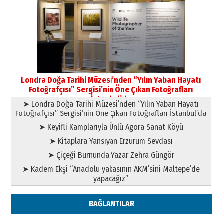
Yıldırım Gündoğdu
HAVVA’NIN ÜÇ KIZI
09 Temmuz 2026 Perşembe
Yusuf POLAT
Şampiyonluk Sebahattin Şirin’e
Londra Doğa Tarihi Müzesi’nden “Yılın Yaban Hayatı
yazar
Fotoğrafçısı” Sergisi’nin Öne Çıkan Fotoğrafları
11 Mayıs 2026 Pazartesi
İstanbul’da
➤ Londra Doğa Tarihi Müzesi’nden “Yılın Yaban Hayatı
Fotoğrafçısı” Sergisi’nin Öne Çıkan Fotoğrafları İstanbul’da
➤ Keyifli Kamplarıyla Ünlü Agora Sanat Köyü
➤ Kitaplara Yansıyan Erzurum Sevdası
➤ Çiçeği Burnunda Yazar Zehra Güngör
➤ Kadem Ekşi “Anadolu yakasının AKM’sini Maltepe’de
yapacağız”
BAĞLANTILAR