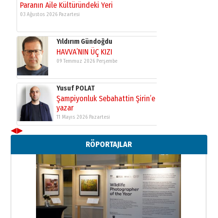
Paranın Aile Kültüründeki Yeri
03 Ağustos 2026 Pazartesi
Yıldırım Gündoğdu
HAVVA’NIN ÜÇ KIZI
09 Temmuz 2026 Perşembe
Yusuf POLAT
Şampiyonluk Sebahattin Şirin’e
yazar
11 Mayıs 2026 Pazartesi
◀
▶
Neşat YALÇIN
RÖPORTAJLAR
Paranın Aile Kültüründeki Yeri
03 Ağustos 2026 Pazartesi
Yıldırım Gündoğdu
HAVVA’NIN ÜÇ KIZI
09 Temmuz 2026 Perşembe