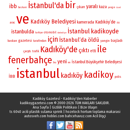
bir
İstanbul'da
ibb
yaralı
kaza
çıkan
baskani
yangın
özel
ve
Kadıköy Belediyesi
Kadıköy’de
kamerada
arac
iki
İstanbul
kadikoyde
istanbulda
otomobil
turkiye
Belediye
için
İstanbul’da
öldü
gazetesi
başladı
yangin
baskan
tarafından
ile
Kadıköy'de
çıktı
etti
çarptı
trafik
fenerbahçe
yeni
İstanbul Büyükşehir Belediyesi
bu
en
istanbul
kadikoy
kadıköy
İBB
polis
Kadıköy Gazetesİ - Kadıköy'den Haberler
kadikoygazetesi.com
© 2000-2026 TÜM HAKLARI SAKLIDIR.
Ana Sayfa
|
Gizlilik Politikası
|
Bize Ulaşın
ts 6040 acili plastik sulama sprink
|
hozelock hortum toplama makarasi
autosveh.com
hoblei.com
bahcehavuz.com
Acil Dişçi