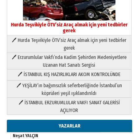
Hurda Teşvikiyle ÖTV’siz Araç almak için yeni tedbirler
gerek
🖊 Hurda Teşvikiyle ÖTV’siz Araç almak için yeni tedbirler
Neşat YALÇIN
gerek
Paranın Aile Kültüründeki Yeri
🖊 Erzurumlular Vakfı’nda Kadim Şehirden Medeniyetlere
03 Ağustos 2026 Pazartesi
Uzanan Hat Sanatı Sergisi
🖊 İSTANBUL KIŞ HAZIRLIKLARI AKOM KONTROLÜNDE
Yıldırım Gündoğdu
HAVVA’NIN ÜÇ KIZI
🖊 YEŞİLAY’ın bağımsızlık seferberliğinde İstanbul’un
09 Temmuz 2026 Perşembe
köprüleri yeşil ışıklandırıldı
🖊 İSTANBUL ERZURUMLULAR VAKFI SANAT GALERİSİ
Yusuf POLAT
AÇILIYOR
Şampiyonluk Sebahattin Şirin’e
yazar
11 Mayıs 2026 Pazartesi
YAZARLAR
Neşat YALÇIN