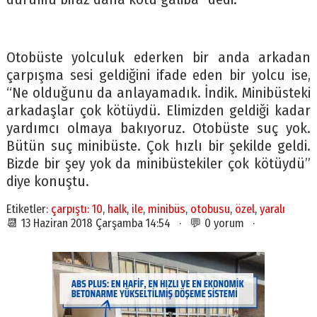
Otobüste yolculuk ederken bir anda arkadan
çarpışma sesi geldiğini ifade eden bir yolcu ise,
“Ne olduğunu da anlayamadık. İndik. Minibüsteki
arkadaşlar çok kötüydü. Elimizden geldiği kadar
yardımcı olmaya bakıyoruz. Otobüste suç yok.
Bütün suç minibüste. Çok hızlı bir şekilde geldi.
Bizde bir şey yok da minibüstekiler çok kötüydü”
diye konuştu.
Etiketler:
çarpıştı: 10
,
halk
,
ile
,
minibüs
,
otobusu
,
özel
,
yaralı
📆 13 Haziran 2018 Çarşamba 14:54 · 💬 0 yorum ·