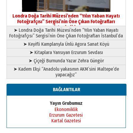
Yusuf POLAT
Şampiyonluk Sebahattin Şirin’e
Londra Doğa Tarihi Müzesi’nden “Yılın Yaban Hayatı
yazar
Fotoğrafçısı” Sergisi’nin Öne Çıkan Fotoğrafları
11 Mayıs 2026 Pazartesi
İstanbul’da
➤ Londra Doğa Tarihi Müzesi’nden “Yılın Yaban Hayatı
Fotoğrafçısı” Sergisi’nin Öne Çıkan Fotoğrafları İstanbul’da
➤ Keyifli Kamplarıyla Ünlü Agora Sanat Köyü
➤ Kitaplara Yansıyan Erzurum Sevdası
➤ Çiçeği Burnunda Yazar Zehra Güngör
➤ Kadem Ekşi “Anadolu yakasının AKM’sini Maltepe’de
yapacağız”
BAĞLANTILAR
Yayın Grubumuz
Ekonomiklik
Erzurum Gazetesi
Kartal Gazetesi