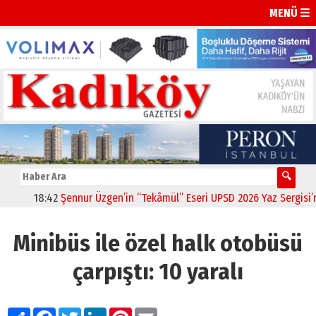
MENÜ ☰
18:42
Şennur Üzgen’in “Tekâmül” Eseri UPSD 2026 Yaz Sergisi’nde
Minibüs ile özel halk otobüsü
çarpıştı: 10 yaralı
Paylaş
Facebook
Twitter
LinkedIn
Pinterest
Email