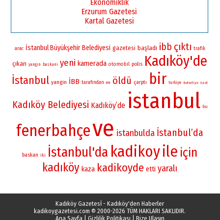
Ekonomiklik
Erzurum Gazetesi
Kartal Gazetesi
çıktı
ibb
İstanbul Büyükşehir Belediyesi
gazetesi
başladı
arac
trafik
Kadıköy'de
yeni
kamerada
çıkan
otomobil
polis
yangın
baskani
bir
İstanbul
öldü
İBB
yangin
çarptı
tarafından
en
turkiye
Belediye
özel
istanbul
Kadıköy Belediyesi
Kadıköy’de
bu
ve
fenerbahçe
İstanbul’da
istanbulda
kadikoy
ile
İstanbul'da
için
baskan
iki
kadıköy
kadikoyde
yaralı
kaza
etti
Kadıköy Gazetesİ - Kadıköy'den Haberler
kadikoygazetesi.com
© 2000-2026 TÜM HAKLARI SAKLIDIR.
Ana Sayfa
|
Gizlilik Politikası
|
Bize Ulaşın