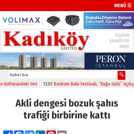
MENÜ ☰
ültüründeki Yeri
12:07
Bodrum Bale Festivali, “Kuğu Gölü” Açılış yap
Akli dengesi bozuk şahıs
trafiği birbirine kattı
Paylaş
Facebook
Twitter
LinkedIn
Pinterest
Email