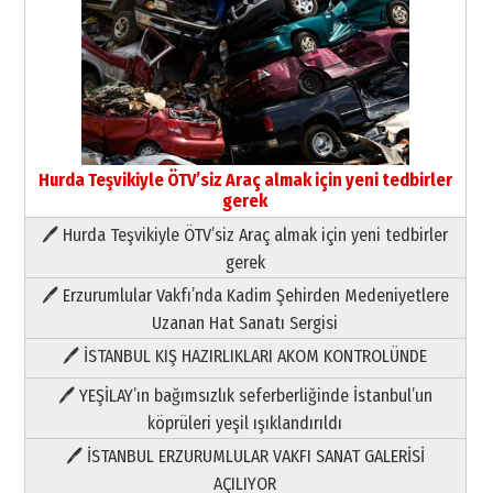
Hurda Teşvikiyle ÖTV’siz Araç almak için yeni tedbirler
gerek
🖊 Hurda Teşvikiyle ÖTV’siz Araç almak için yeni tedbirler
Neşat YALÇIN
gerek
Paranın Aile Kültüründeki Yeri
🖊 Erzurumlular Vakfı’nda Kadim Şehirden Medeniyetlere
03 Ağustos 2026 Pazartesi
Uzanan Hat Sanatı Sergisi
🖊 İSTANBUL KIŞ HAZIRLIKLARI AKOM KONTROLÜNDE
Yıldırım Gündoğdu
HAVVA’NIN ÜÇ KIZI
🖊 YEŞİLAY’ın bağımsızlık seferberliğinde İstanbul’un
09 Temmuz 2026 Perşembe
köprüleri yeşil ışıklandırıldı
🖊 İSTANBUL ERZURUMLULAR VAKFI SANAT GALERİSİ
Yusuf POLAT
AÇILIYOR
Şampiyonluk Sebahattin Şirin’e