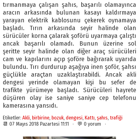
tırmanmaya çalışan şahıs, başarılı olamayınca
aracın arkasında bulunan kasayı kaldırmaya
yarayan elektrik kablosunu çekerek oynamaya
başladı. Tırın arkasında seyir halinde olan
sürücüler korna çalarak şoförü uyarmaya çalıştı
ancak başarılı olamadı. Bunun üzerine sol
şeritte seyir halinde olan diğer araç sürücüleri
cam ve kapılarını açıp şoföre bağırarak uyarıda
bulundu. Tırı durdurup aşağıya inen şoför, şahsı
güçlükle araçtan uzaklaştırabildi. Ancak akli
dengesi yerinde olamayan kişi bu sefer de
trafikte yürümeye başladı. Sürücüleri hayrete
düşüren olay ise saniye saniye cep telefonu
kamerasına yansıdı.
Etiketler:
Akli
,
birbirine
,
bozuk
,
dengesi
,
Kattı
,
şahıs
,
trafiği
📆 07 Mayıs 2018 Pazartesi 11:11 · 💬 0 yorum ·