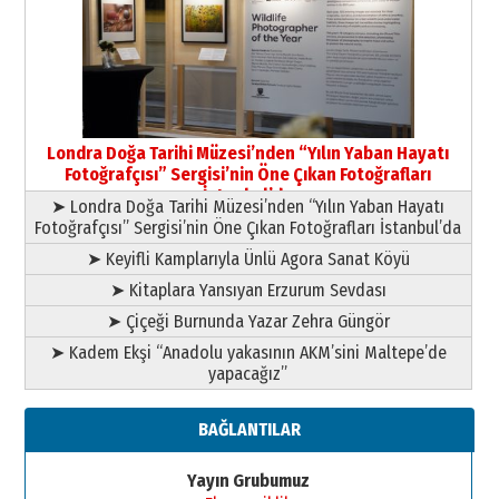
Yıldırım Gündoğdu
HAVVA’NIN ÜÇ KIZI
09 Temmuz 2026 Perşembe
Yusuf POLAT
Şampiyonluk Sebahattin Şirin’e
Londra Doğa Tarihi Müzesi’nden “Yılın Yaban Hayatı
yazar
Fotoğrafçısı” Sergisi’nin Öne Çıkan Fotoğrafları
11 Mayıs 2026 Pazartesi
İstanbul’da
➤ Londra Doğa Tarihi Müzesi’nden “Yılın Yaban Hayatı
Fotoğrafçısı” Sergisi’nin Öne Çıkan Fotoğrafları İstanbul’da
➤ Keyifli Kamplarıyla Ünlü Agora Sanat Köyü
➤ Kitaplara Yansıyan Erzurum Sevdası
➤ Çiçeği Burnunda Yazar Zehra Güngör
➤ Kadem Ekşi “Anadolu yakasının AKM’sini Maltepe’de
yapacağız”
BAĞLANTILAR
Yayın Grubumuz