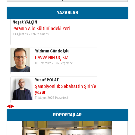
yazar
11 Mayıs 2026 Pazartesi
YAZARLAR
Neşat YALÇIN
Paranın Aile Kültüründeki Yeri
03 Ağustos 2026 Pazartesi
Yıldırım Gündoğdu
HAVVA’NIN ÜÇ KIZI
09 Temmuz 2026 Perşembe
Yusuf POLAT
Şampiyonluk Sebahattin Şirin’e
yazar
11 Mayıs 2026 Pazartesi
◀
▶
Neşat YALÇIN
RÖPORTAJLAR
Paranın Aile Kültüründeki Yeri
03 Ağustos 2026 Pazartesi