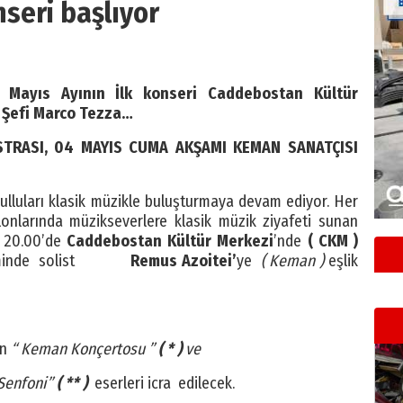
seri başlıyor
 Mayıs Ayının İlk konseri Caddebostan Kültür
 Şefi Marco Tezza…
STRASI, 04 MAYIS CUMA AKŞAMI KEMAN SANATÇISI
ŞLİK EDECEK
ulluları klasik müzikle buluşturmaya devam ediyor. Her
lonlarında müzikseverlere klasik müzik ziyafeti sunan
 20.00’de
Caddebostan Kültür Merkezi
’nde
( CKM )
iminde solist
Remus Azoitei’
ye
( Keman )
eşlik
in
“ Keman Konçertosu ”
( * )
ve
Senfoni”
( ** )
eserleri icra edilecek.