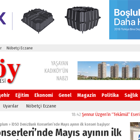
r
Nöbetçi Eczane
şehir
Eğitim
Ekonomi
Genel
Magazin
Politika
Sağlık
Uyarılar
Nöbetçi Eczane
18:42
Şennur Üzgen’in “Tekâmül” Eseri UPSD 20
oplum
»
İDSO DenizBank Konserleri’nde Mayıs ayının ilk konseri başlıyor
serleri’nde Mayıs ayının ilk