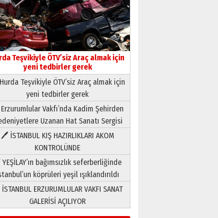
rda Teşvikiyle ÖTV’siz Araç almak için
yeni tedbirler gerek
Hurda Teşvikiyle ÖTV’siz Araç almak için
yeni tedbirler gerek
Neşat YALÇIN
 Erzurumlular Vakfı’nda Kadim Şehirden
Paranın Aile Kültüründeki Yeri
deniyetlere Uzanan Hat Sanatı Sergisi
03 Ağustos 2026 Pazartesi
🖊 İSTANBUL KIŞ HAZIRLIKLARI AKOM
KONTROLÜNDE
Yıldırım Gündoğdu
HAVVA’NIN ÜÇ KIZI
 YEŞİLAY’ın bağımsızlık seferberliğinde
09 Temmuz 2026 Perşembe
stanbul’un köprüleri yeşil ışıklandırıldı
 İSTANBUL ERZURUMLULAR VAKFI SANAT
Yusuf POLAT
GALERİSİ AÇILIYOR
Şampiyonluk Sebahattin
Şirin’e yazar