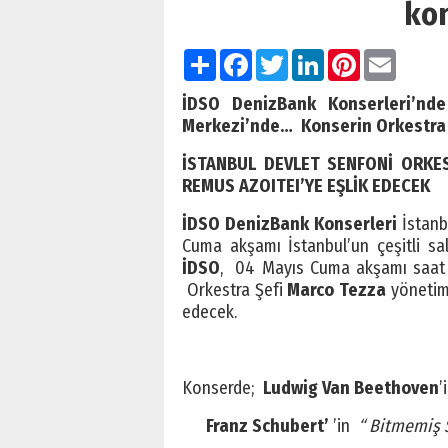
kon
Paylaş
Facebook
Twitter
LinkedIn
Pinterest
Email
İDSO DenizBank Konserleri’nde
Merkezi’nde…
Konserin Orkestra
İSTANBUL DEVLET SENFONİ ORKE
REMUS AZOITEI’YE E
İDSO DenizBank Konserleri
İstanb
Cuma akşamı İstanbul’un çeşitli sa
İDSO
, 04 Mayıs Cuma akşamı saat
Orkestra Şefi
Marco Tezza
yönet
edecek.
Konserde;
Ludwig Van Beethoven
’
Franz Schubert’
’in
“ Bitmemiş 