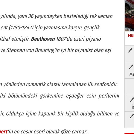
yılında, yani 36 yaşındayken bestelediği tek keman
t (1780-1842) için yazmasına karşın, gençlik
Hu
thaf etmiştir.
Beethoven
1807’de eseri piyano
Stephan von Breuning’in iyi bir piyanist olan eşi
🖊 
🖊
Me
m yönünden romantik olarak tanımlanan ilk senfonidir.
iki bölümündeki görkemine eşdeğer esin perilerini
🖊
İ
Oldukça içine kapanık bir kişilik olduğu bilinen ve
🖊
bert
‘
in en cesur eseri olarak göze çarpar.