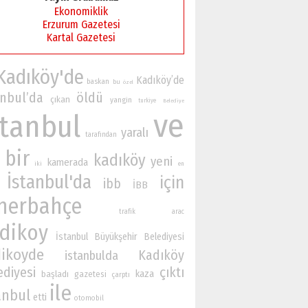
Ekonomiklik
Erzurum Gazetesi
Kartal Gazetesi
Kadıköy'de
Kadıköy’de
baskan
bu
özel
anbul’da
öldü
çıkan
yangin
turkiye
Belediye
ve
stanbul
yaralı
tarafından
bir
kadıköy
yeni
kamerada
iki
en
İstanbul'da
için
ibb
İBB
nerbahçe
trafik
arac
dikoy
İstanbul Büyükşehir Belediyesi
ikoyde
Kadıköy
istanbulda
ediyesi
çıktı
kaza
başladı
gazetesi
çarptı
ile
anbul
etti
otomobil