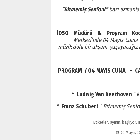
“
Bitmemiş Senfoni”
bazı uzmanlara
İDSO Müdürü & Program Koor
Merkezi’nde 04 Mayıs Cuma akşam
müzik dolu bir akşam yaşayacağız.T
PROGRAM / 04 MAYIS CUMA – CA
* Ludwig Van Beethoven
“ 
*
Franz Schubert
“ Bitmemiş Senfo
Etiketler:
ayının
,
başlıyor
,
İ
📆 02 Mayıs 