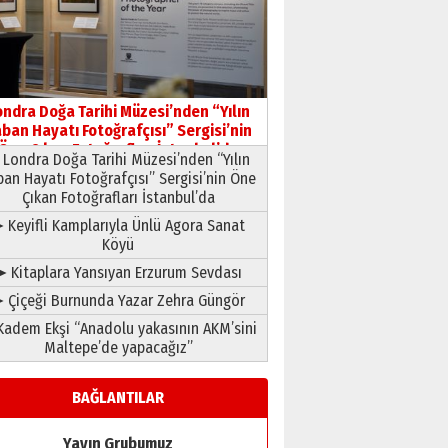
HAVVA’NIN ÜÇ KIZI
09 Temmuz 2026 Perşembe
Yusuf POLAT
Şampiyonluk Sebahattin
ondra Doğa Tarihi Müzesi’nden “Yılın
Şirin’e yazar
ban Hayatı Fotoğrafçısı” Sergisi’nin
11 Mayıs 2026 Pazartesi
Öne Çıkan Fotoğrafları İstanbul’da
Londra Doğa Tarihi Müzesi’nden “Yılın
ban Hayatı Fotoğrafçısı” Sergisi’nin Öne
Çıkan Fotoğrafları İstanbul’da
 Keyifli Kamplarıyla Ünlü Agora Sanat
Köyü
➤ Kitaplara Yansıyan Erzurum Sevdası
 Çiçeği Burnunda Yazar Zehra Güngör
adem Ekşi “Anadolu yakasının AKM’sini
Maltepe’de yapacağız”
BAĞLANTILAR
Yayın Grubumuz