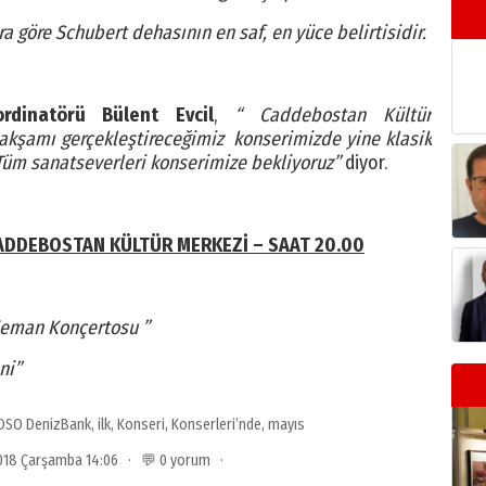
 göre Schubert dehasının en saf, en yüce belirtisidir.
dinatörü Bülent Evcil
,
“ Caddebostan Kültür
ı gerçekleştireceğimiz konserimizde yine klasik
üm sanatseverleri konserimize bekliyoruz”
diyor.
DDEBOSTAN KÜLTÜR MERKEZİ – SAAT 20.00
Keman Konçertosu ”
ni”
DSO DenizBank
,
ilk
,
Konseri
,
Konserleri’nde
,
mayıs
2018 Çarşamba 14:06 · 💬 0 yorum ·