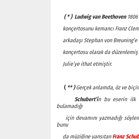
(
* )
Ludwig van Beethoven
1806 
konçertosunu kemancı Franz Clemen
arkadaşı Stephan von Breuning’e i
konçertosu olarak da düzenlemiş ve 
Julie’ye ithat etmiştir.
(
** )
Gerçek anlamda, öz ve biçi
Schubert’i
n bu eserin ilk 
bulamadığı
için devamını yazmadığı söylenir. 
bunu
da müziğine yansıtan
Franz Schu