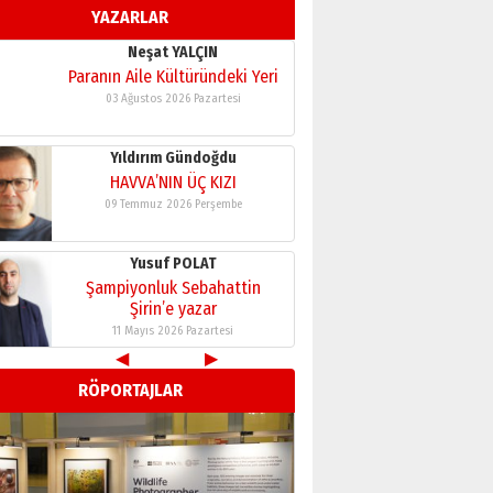
YAZARLAR
11 Mayıs 2026 Pazartesi
Neşat YALÇIN
Paranın Aile Kültüründeki Yeri
03 Ağustos 2026 Pazartesi
Yıldırım Gündoğdu
HAVVA’NIN ÜÇ KIZI
09 Temmuz 2026 Perşembe
Yusuf POLAT
Şampiyonluk Sebahattin
Şirin’e yazar
11 Mayıs 2026 Pazartesi
◀
▶
Neşat YALÇIN
RÖPORTAJLAR
Paranın Aile Kültüründeki Yeri
03 Ağustos 2026 Pazartesi
Yıldırım Gündoğdu