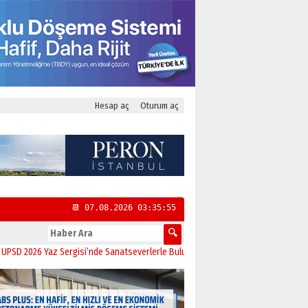
Hesap aç
Oturum aç
📆 07.08.2026 03:35:55
26 Yaz Sergisi’nde Sanatseverlerle Buluştu
11:21
CHP Kadıköy İlçe Başkanlığı’