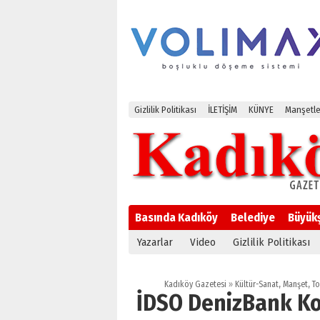
Gizlilik Politikası
İLETİŞİM
KÜNYE
Manşetle
Basında Kadıköy
Belediye
Büyük
Yazarlar
Video
Gizlilik Politikası
Kadıköy Gazetesi
»
Kültür-Sanat
,
Manşet
,
T
İDSO DenizBank Kon