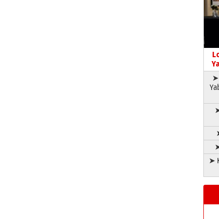
L
Ya
➤ 
Ya
➤
➤
➤ K