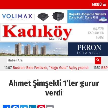
MENÜ ☰
:07
Bodrum Bale Festivali, “Kuğu Gölü” Açılış yapıldı
11:52
BBP’li Se
Ahmet Şimşekli 1’ler gurur
verdi
Paylaş
Facebook
Twitter
LinkedIn
Pinterest
Email