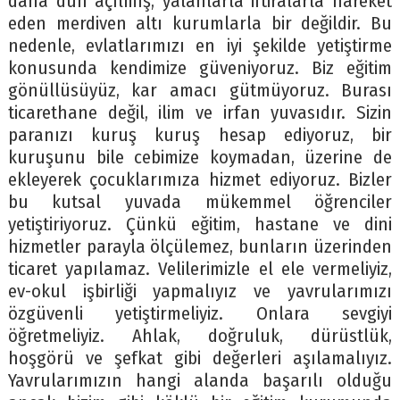
daha dün açılmış, yalanlarla iftiralarla hareket
eden merdiven altı kurumlarla bir değildir. Bu
nedenle, evlatlarımızı en iyi şekilde yetiştirme
konusunda kendimize güveniyoruz. Biz eğitim
gönüllüsüyüz, kar amacı gütmüyoruz. Burası
ticarethane değil, ilim ve irfan yuvasıdır. Sizin
paranızı kuruş kuruş hesap ediyoruz, bir
kuruşunu bile cebimize koymadan, üzerine de
ekleyerek çocuklarımıza hizmet ediyoruz. Bizler
bu kutsal yuvada mükemmel öğrenciler
yetiştiriyoruz. Çünkü eğitim, hastane ve dini
hizmetler parayla ölçülemez, bunların üzerinden
ticaret yapılamaz. Velilerimizle el ele vermeliyiz,
ev-okul işbirliği yapmalıyız ve yavrularımızı
özgüvenli yetiştirmeliyiz. Onlara sevgiyi
öğretmeliyiz. Ahlak, doğruluk, dürüstlük,
hoşgörü ve şefkat gibi değerleri aşılamalıyız.
Yavrularımızın hangi alanda başarılı olduğu