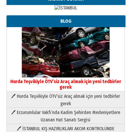
BLOG
Hurda Teşvikiyle ÖTV’siz Araç almak için yeni tedbirler
gerek
🖊 Hurda Teşvikiyle ÖTV’siz Araç almak için yeni tedbirler
Neşat YALÇIN
gerek
Paranın Aile Kültüründeki Yeri
🖊 Erzurumlular Vakfı’nda Kadim Şehirden Medeniyetlere
03 Ağustos 2026 Pazartesi
Uzanan Hat Sanatı Sergisi
🖊 İSTANBUL KIŞ HAZIRLIKLARI AKOM KONTROLÜNDE
Yıldırım Gündoğdu