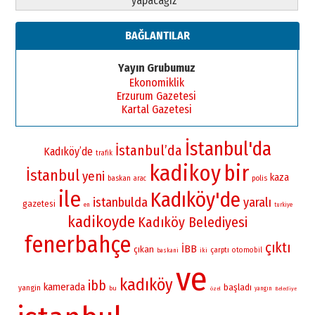
yapacağız”
BAĞLANTILAR
Yayın Grubumuz
Ekonomiklik
Erzurum Gazetesi
Kartal Gazetesi
İstanbul'da
İstanbul’da
Kadıköy’de
trafik
kadikoy
bir
İstanbul
yeni
kaza
baskan
polis
arac
ile
Kadıköy'de
istanbulda
yaralı
gazetesi
en
turkiye
kadikoyde
Kadıköy Belediyesi
fenerbahçe
çıktı
İBB
çıkan
çarptı
otomobil
iki
baskani
ve
kadıköy
ibb
kamerada
başladı
yangin
bu
yangın
özel
Belediye