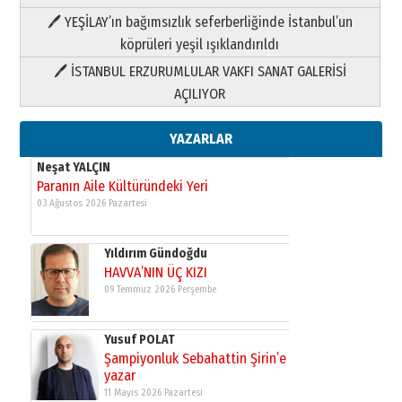
HAVVA’NIN ÜÇ KIZI
🖊 YEŞİLAY’ın bağımsızlık seferberliğinde İstanbul’un
09 Temmuz 2026 Perşembe
köprüleri yeşil ışıklandırıldı
🖊 İSTANBUL ERZURUMLULAR VAKFI SANAT GALERİSİ
Yusuf POLAT
AÇILIYOR
Şampiyonluk Sebahattin Şirin’e
yazar
11 Mayıs 2026 Pazartesi
YAZARLAR
Neşat YALÇIN
Paranın Aile Kültüründeki Yeri
03 Ağustos 2026 Pazartesi
Yıldırım Gündoğdu
HAVVA’NIN ÜÇ KIZI
09 Temmuz 2026 Perşembe
Yusuf POLAT
Şampiyonluk Sebahattin Şirin’e
yazar
11 Mayıs 2026 Pazartesi