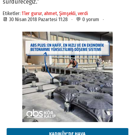
sürdüreceğiz.”
Etiketler:
1’ler gurur
,
ahmet
,
Şimşekli
,
verdi
📆 30 Nisan 2018 Pazartesi 11:28 · 💬 0 yorum ·
KADIKÖY'DE HAVA