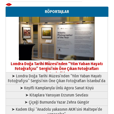
◀
▶
Neşat YALÇIN
RÖPORTAJLAR
Paranın Aile Kültüründeki Yeri
03 Ağustos 2026 Pazartesi
Yıldırım Gündoğdu
HAVVA’NIN ÜÇ KIZI
09 Temmuz 2026 Perşembe
Yusuf POLAT
Şampiyonluk Sebahattin Şirin’e
Londra Doğa Tarihi Müzesi’nden “Yılın Yaban Hayatı
yazar
Fotoğrafçısı” Sergisi’nin Öne Çıkan Fotoğrafları
11 Mayıs 2026 Pazartesi
İstanbul’da
➤ Londra Doğa Tarihi Müzesi’nden “Yılın Yaban Hayatı
Fotoğrafçısı” Sergisi’nin Öne Çıkan Fotoğrafları İstanbul’da
➤ Keyifli Kamplarıyla Ünlü Agora Sanat Köyü
➤ Kitaplara Yansıyan Erzurum Sevdası
➤ Çiçeği Burnunda Yazar Zehra Güngör
➤ Kadem Ekşi “Anadolu yakasının AKM’sini Maltepe’de