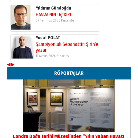
Yıldırım Gündoğdu
HAVVA’NIN ÜÇ KIZI
09 Temmuz 2026 Perşembe
Yusuf POLAT
Şampiyonluk Sebahattin Şirin’e
yazar
11 Mayıs 2026 Pazartesi
◀
▶
RÖPORTAJLAR
Londra Doğa Tarihi Müzesi’nden “Yılın Yaban Hayatı