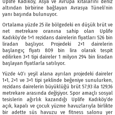
Uplife Kadıköy, Asya ve Avrupa kıtalarını deniz
altından birbirine bağlayan Avrasya Tüneli’nin
yanı başında bulunuyor.
Ortalama yüzde 25 ile bölgedeki en düşük brüt ve
net metrekare oranına sahip olan Uplife
Kadıköy’de 1+1 rezidans dairelerin fiyatları 526 bin
liradan başlıyor. Projedeki 2+1 dairelerin
başlangıç fiyatı 809 bin lira olarak tespit
edilirken 3+1 tipi daireler 1 milyon 294 bin liradan
başlayan fiyatlarla satılıyor.
Yüzde 40’ı yeşil alana ayrılan projedeki daireler
1+1, 2+1 ve 3+1 tipi şeklinde beğeniye sunulurken,
rezidans dairelerin büyüklüğü brüt 57,93 ila 129,16
metrekare arasında değişiyor. Spor amaçlı sosyal
tesislerin ağırlık kazandığı Uplife Kadıköy’de
açık, kapalı ve çocuk yüzme havuzlarıyla birlikte
bir adette süs havuzu ve fitness salonu yer