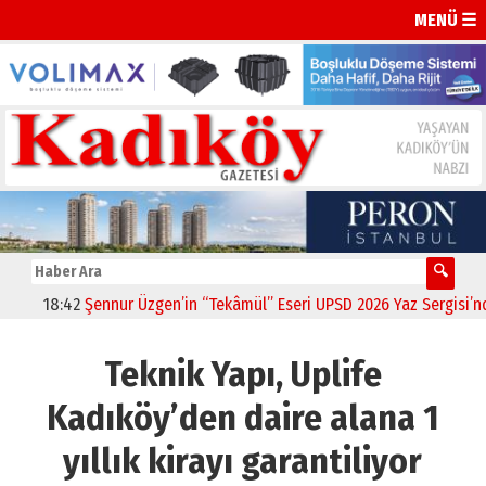
MENÜ ☰
42
Şennur Üzgen’in “Tekâmül” Eseri UPSD 2026 Yaz Sergisi’nde Sanats
Teknik Yapı, Uplife
Kadıköy’den daire alana 1
yıllık kirayı garantiliyor