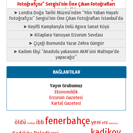
Fotoğrafçısı” Sergisi’nin Öne Çıkan Fotoğrafları
İstanbul’da
➤ Londra Doğa Tarihi Müzesi’nden “Yılın Yaban Hayatı
Fotoğrafçısı” Sergisi’nin Öne Çıkan Fotoğrafları İstanbul’da
➤ Keyifli Kamplarıyla Ünlü Agora Sanat Köyü
➤ Kitaplara Yansıyan Erzurum Sevdası
➤ Çiçeği Burnunda Yazar Zehra Güngör
➤ Kadem Ekşi “Anadolu yakasının AKM’sini Maltepe’de
yapacağız”
BAĞLANTILAR
Yayın Grubumuz
Ekonomiklik
Erzurum Gazetesi
Kartal Gazetesi
fenerbahçe
öldü
ibb
yeni
etti
turkiye
Belediye
kadikoy