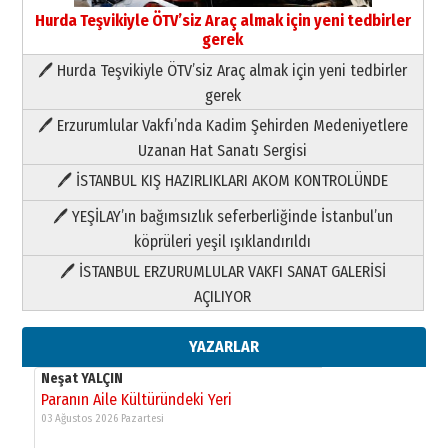
Yusuf POLAT
Hurda Teşvikiyle ÖTV’siz Araç almak için yeni tedbirler
Şampiyonluk Sebahattin Şirin’e
gerek
yazar
11 Mayıs 2026 Pazartesi
🖊 Hurda Teşvikiyle ÖTV’siz Araç almak için yeni tedbirler
gerek
Neşat YALÇIN
Paranın Aile Kültüründeki Yeri
🖊 Erzurumlular Vakfı’nda Kadim Şehirden Medeniyetlere
03 Ağustos 2026 Pazartesi
Uzanan Hat Sanatı Sergisi
🖊 İSTANBUL KIŞ HAZIRLIKLARI AKOM KONTROLÜNDE
Yıldırım Gündoğdu
HAVVA’NIN ÜÇ KIZI
🖊 YEŞİLAY’ın bağımsızlık seferberliğinde İstanbul’un
09 Temmuz 2026 Perşembe
köprüleri yeşil ışıklandırıldı
🖊 İSTANBUL ERZURUMLULAR VAKFI SANAT GALERİSİ
Yusuf POLAT
AÇILIYOR
Şampiyonluk Sebahattin Şirin’e
yazar
YAZARLAR
11 Mayıs 2026 Pazartesi
Neşat YALÇIN
Paranın Aile Kültüründeki Yeri
03 Ağustos 2026 Pazartesi