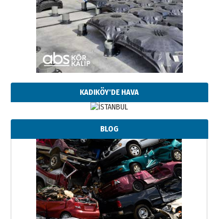
KADIKÖY'DE HAVA
Neşat YALÇIN
BLOG
Paranın Aile Kültüründeki Yeri
03 Ağustos 2026 Pazartesi
Yıldırım Gündoğdu
HAVVA’NIN ÜÇ KIZI
09 Temmuz 2026 Perşembe