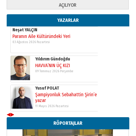
Yusuf POLAT
AÇILIYOR
Şampiyonluk Sebahattin Şirin’e
yazar
11 Mayıs 2026 Pazartesi
YAZARLAR
Neşat YALÇIN
Paranın Aile Kültüründeki Yeri
03 Ağustos 2026 Pazartesi
Yıldırım Gündoğdu
HAVVA’NIN ÜÇ KIZI
09 Temmuz 2026 Perşembe
Yusuf POLAT
Şampiyonluk Sebahattin Şirin’e
yazar
11 Mayıs 2026 Pazartesi
◀
▶
Neşat YALÇIN
RÖPORTAJLAR
Paranın Aile Kültüründeki Yeri
03 Ağustos 2026 Pazartesi