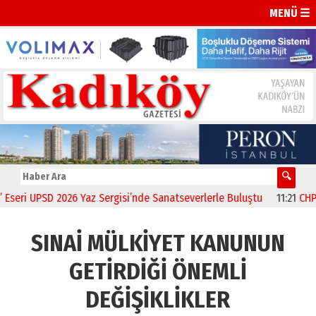
MENÜ ☰
SD 2026 Yaz Sergisi’nde Sanatseverlerle Buluştu
11:21
CHP Kadıköy 
SINAİ MÜLKİYET KANUNUN
GETİRDİĞİ ÖNEMLİ
DEĞİŞİKLİKLER