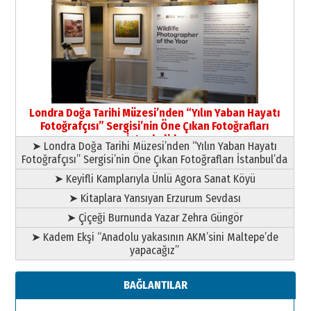
Yıldırım Gündoğdu
HAVVA’NIN ÜÇ KIZI
09 Temmuz 2026 Perşembe
Yusuf POLAT
Şampiyonluk Sebahattin Şirin’e
Londra Doğa Tarihi Müzesi’nden “Yılın Yaban Hayatı
yazar
Fotoğrafçısı” Sergisi’nin Öne Çıkan Fotoğrafları
11 Mayıs 2026 Pazartesi
İstanbul’da
➤ Londra Doğa Tarihi Müzesi’nden “Yılın Yaban Hayatı
Fotoğrafçısı” Sergisi’nin Öne Çıkan Fotoğrafları İstanbul’da
➤ Keyifli Kamplarıyla Ünlü Agora Sanat Köyü
➤ Kitaplara Yansıyan Erzurum Sevdası
➤ Çiçeği Burnunda Yazar Zehra Güngör
➤ Kadem Ekşi “Anadolu yakasının AKM’sini Maltepe’de
yapacağız”
BAĞLANTILAR