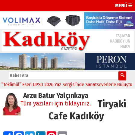
MENÜ ☰
ül” Eseri UPSD 2026 Yaz Sergisi’nde Sanatseverlerle Buluştu
11:21
Arzu Batur Yalçınkaya
Tiryaki
Tüm yazıları için tıklayınız.
Cafe Kadıköy
Paylaş
Facebook
Twitter
LinkedIn
Pinterest
Email