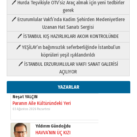
🖊 Hurda Teşvikiyle ÖTV’siz Araç almak için yeni tedbirler
Neşat YALÇIN
gerek
Paranın Aile Kültüründeki Yeri
🖊 Erzurumlular Vakfı’nda Kadim Şehirden Medeniyetlere
03 Ağustos 2026 Pazartesi
Uzanan Hat Sanatı Sergisi
🖊 İSTANBUL KIŞ HAZIRLIKLARI AKOM KONTROLÜNDE
Yıldırım Gündoğdu
HAVVA’NIN ÜÇ KIZI
🖊 YEŞİLAY’ın bağımsızlık seferberliğinde İstanbul’un
09 Temmuz 2026 Perşembe
köprüleri yeşil ışıklandırıldı
🖊 İSTANBUL ERZURUMLULAR VAKFI SANAT GALERİSİ
Yusuf POLAT
AÇILIYOR
Şampiyonluk Sebahattin Şirin’e
yazar
11 Mayıs 2026 Pazartesi
YAZARLAR
Neşat YALÇIN
Paranın Aile Kültüründeki Yeri
03 Ağustos 2026 Pazartesi
Yıldırım Gündoğdu
HAVVA’NIN ÜÇ KIZI