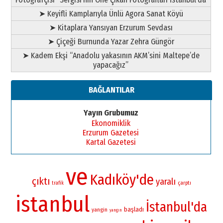
➤ Keyifli Kamplarıyla Ünlü Agora Sanat Köyü
➤ Kitaplara Yansıyan Erzurum Sevdası
➤ Çiçeği Burnunda Yazar Zehra Güngör
➤ Kadem Ekşi “Anadolu yakasının AKM’sini Maltepe’de
yapacağız”
BAĞLANTILAR
Yayın Grubumuz
Ekonomiklik
Erzurum Gazetesi
Kartal Gazetesi
ve
Kadıköy'de
çıktı
yaralı
çarptı
trafik
istanbul
İstanbul'da
başladı
yangin
yangın