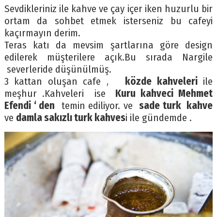
Sevdikleriniz ile kahve ve çay içer iken huzurlu bir
ortam da sohbet etmek isterseniz bu cafeyi
kaçırmayın derim.
Teras katı da mevsim şartlarına göre design
edilerek müşterilere açık.Bu sırada Nargile
severleride düşünülmüş.
3 kattan oluşan cafe ,
közde kahveleri
ile
meşhur .Kahveleri ise
Kuru kahveci Mehmet
Efendi ‘ den
temin ediliyor. ve
sade turk kahve
ve
damla sakızlı turk kahves
i ile gündemde .