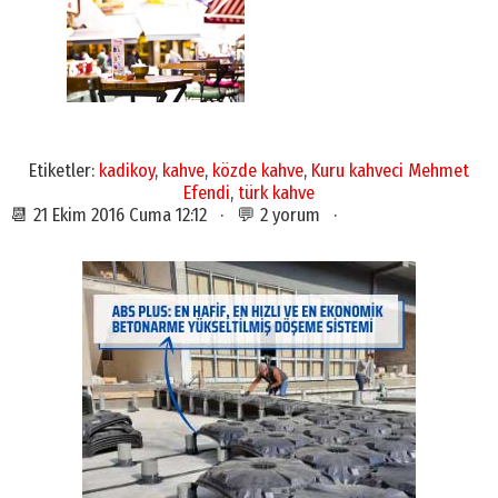
Etiketler:
kadikoy
,
kahve
,
közde kahve
,
Kuru kahveci Mehmet
Efendi
,
türk kahve
📆 21 Ekim 2016 Cuma 12:12 · 💬 2 yorum ·