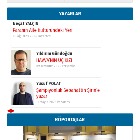
Şampiyonluk Sebahattin Şirin’e
yazar
11 Mayıs 2026 Pazartesi
YAZARLAR
Neşat YALÇIN
Paranın Aile Kültüründeki Yeri
03 Ağustos 2026 Pazartesi
Yıldırım Gündoğdu
HAVVA’NIN ÜÇ KIZI
09 Temmuz 2026 Perşembe
Yusuf POLAT
Şampiyonluk Sebahattin Şirin’e
yazar
11 Mayıs 2026 Pazartesi
◀
▶
Neşat YALÇIN
RÖPORTAJLAR
Paranın Aile Kültüründeki Yeri
03 Ağustos 2026 Pazartesi