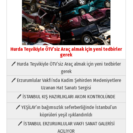
Hurda Teşvikiyle ÖTV’siz Araç almak için yeni tedbirler
gerek
🖊 Hurda Teşvikiyle ÖTV’siz Araç almak için yeni tedbirler
Neşat YALÇIN
gerek
Paranın Aile Kültüründeki Yeri
🖊 Erzurumlular Vakfı’nda Kadim Şehirden Medeniyetlere
03 Ağustos 2026 Pazartesi
Uzanan Hat Sanatı Sergisi
🖊 İSTANBUL KIŞ HAZIRLIKLARI AKOM KONTROLÜNDE
Yıldırım Gündoğdu
HAVVA’NIN ÜÇ KIZI
🖊 YEŞİLAY’ın bağımsızlık seferberliğinde İstanbul’un
09 Temmuz 2026 Perşembe
köprüleri yeşil ışıklandırıldı
🖊 İSTANBUL ERZURUMLULAR VAKFI SANAT GALERİSİ
Yusuf POLAT
AÇILIYOR