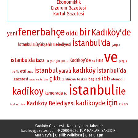
Ekonomiklik
Erzurum Gazetesi
Kartal Gazetesi
fenerbahçe
bir
Kadıköy'de
öldü
yeni
İstanbul'da
İstanbul Büyükşehir Belediyesi
çarptı
ve
istanbulda
Kadıköy’de
İBB
kaza
yangin
polis
iki
en
yangın
kadıköy
İstanbul
İstanbul’da
yaralı
etti
trafik
arac
çıktı
ibb
gazetesi
başladı
baskan
otomobil
tarafından
turkiye
Belediye
istanbul
kadikoy
ile
kamerada
bu
için
kadikoyde
Kadıköy Belediyesi
çıkan
baskani
özel
Kadıköy Gazetesİ - Kadıköy'den Haberler
kadikoygazetesi.com
© 2000-2026 TÜM HAKLARI SAKLIDIR.
Ana Sayfa
|
Gizlilik Politikası
|
Bize Ulaşın