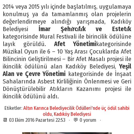
2014 veya 2015 yılı içinde başlatılmış, uygulamaya
konulmuş ya da tamamlanmış olan projelerin
değerlendirmeye alındığı yarışmada, Kadıköy
Belediyesi
İmar Şehı̇rcı̇lı̇k ve Estetı̇k
kategorisinde Mural Festivali ile birincilik ödülüne
layık görüldü.
Afet Yönetimi
kategorisinde
Müzikal Oyun ile 6 – 10 Yaş Arası Çocuklarda Afet
Bilincinin Geliştirilmesi – Bir Afet Masalı projesi ile
ikincilik ödülünü alan Kadıköy Belediyesi,
Yeşil
Alan ve Çevre Yönetimi
kategorisinde de İnşaat
Sahalarında Asbest Kirliliğinin Önlenmesi ve Geri
Dönüştürülebilir Atıkların Kazanımı projesi ile
ikincilik ödülünü aldı.
Etiketler:
Altın Karınca Belediyecilik Ödülleri'nde üç ödül sahibi
oldu
,
Kadıköy Belediyesi
📆 03 Ekim 2016 Pazartesi 22:53 · 💬 0 yorum ·