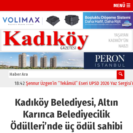
MENÜ ☰
18:42
Şennur Üzgen’in “Tekâmül” Eseri UPSD 2026 Yaz Sergisi’nde
Kadıköy Belediyesi, Altın
Karınca Belediyecilik
Ödülleri’nde üç ödül sahibi