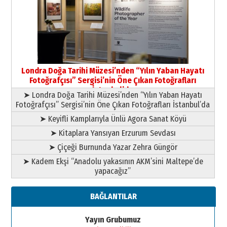
Yıldırım Gündoğdu
HAVVA’NIN ÜÇ KIZI
09 Temmuz 2026 Perşembe
Yusuf POLAT
Şampiyonluk Sebahattin Şirin’e
Londra Doğa Tarihi Müzesi’nden “Yılın Yaban Hayatı
yazar
Fotoğrafçısı” Sergisi’nin Öne Çıkan Fotoğrafları
11 Mayıs 2026 Pazartesi
İstanbul’da
➤ Londra Doğa Tarihi Müzesi’nden “Yılın Yaban Hayatı
Fotoğrafçısı” Sergisi’nin Öne Çıkan Fotoğrafları İstanbul’da
➤ Keyifli Kamplarıyla Ünlü Agora Sanat Köyü
➤ Kitaplara Yansıyan Erzurum Sevdası
➤ Çiçeği Burnunda Yazar Zehra Güngör
➤ Kadem Ekşi “Anadolu yakasının AKM’sini Maltepe’de
yapacağız”
BAĞLANTILAR
Yayın Grubumuz