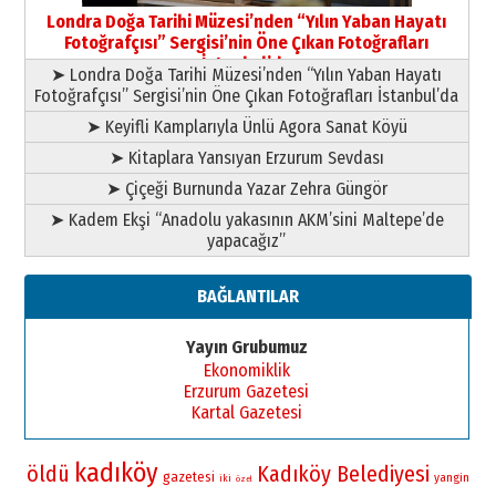
Şampiyonluk Sebahattin Şirin’e
Londra Doğa Tarihi Müzesi’nden “Yılın Yaban Hayatı
yazar
Fotoğrafçısı” Sergisi’nin Öne Çıkan Fotoğrafları
11 Mayıs 2026 Pazartesi
İstanbul’da
➤ Londra Doğa Tarihi Müzesi’nden “Yılın Yaban Hayatı
Fotoğrafçısı” Sergisi’nin Öne Çıkan Fotoğrafları İstanbul’da
➤ Keyifli Kamplarıyla Ünlü Agora Sanat Köyü
➤ Kitaplara Yansıyan Erzurum Sevdası
➤ Çiçeği Burnunda Yazar Zehra Güngör
➤ Kadem Ekşi “Anadolu yakasının AKM’sini Maltepe’de
yapacağız”
BAĞLANTILAR
Yayın Grubumuz
Ekonomiklik
Erzurum Gazetesi
Kartal Gazetesi
kadıköy
öldü
Kadıköy Belediyesi
gazetesi
yangin
iki
özel