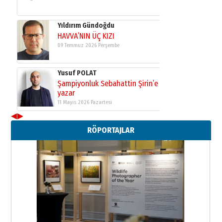
Yıldırım Gündoğdu
HAVVA’NIN ÜÇ KIZI
09 Temmuz 2026 Perşembe
Yusuf POLAT
Şampiyonluk Sebahattin Şirin’e
yazar
11 Mayıs 2026 Pazartesi
◀
▶
Neşat YALÇIN
RÖPORTAJLAR
Paranın Aile Kültüründeki Yeri
03 Ağustos 2026 Pazartesi
Yıldırım Gündoğdu
HAVVA’NIN ÜÇ KIZI
09 Temmuz 2026 Perşembe
Yusuf POLAT