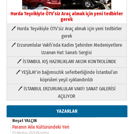
Hurda Teşvikiyle ÖTV’siz Araç almak için yeni tedbirler
gerek
🖊 Hurda Teşvikiyle ÖTV’siz Araç almak için yeni tedbirler
Neşat YALÇIN
gerek
Paranın Aile Kültüründeki Yeri
🖊 Erzurumlular Vakfı’nda Kadim Şehirden Medeniyetlere
03 Ağustos 2026 Pazartesi
Uzanan Hat Sanatı Sergisi
🖊 İSTANBUL KIŞ HAZIRLIKLARI AKOM KONTROLÜNDE
Yıldırım Gündoğdu
HAVVA’NIN ÜÇ KIZI
🖊 YEŞİLAY’ın bağımsızlık seferberliğinde İstanbul’un
09 Temmuz 2026 Perşembe
köprüleri yeşil ışıklandırıldı
🖊 İSTANBUL ERZURUMLULAR VAKFI SANAT GALERİSİ
Yusuf POLAT
AÇILIYOR
Şampiyonluk Sebahattin Şirin’e
yazar
11 Mayıs 2026 Pazartesi
YAZARLAR
Neşat YALÇIN
Paranın Aile Kültüründeki Yeri
03 Ağustos 2026 Pazartesi