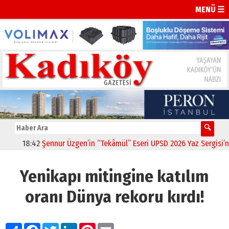
MENÜ ☰
18:42
Şennur Üzgen’in “Tekâmül” Eseri UPSD 2026 Yaz Sergisi’nde 
Yenikapı mitingine katılım
oranı Dünya rekoru kırdı!
Paylaş
Facebook
Twitter
LinkedIn
Pinterest
Email