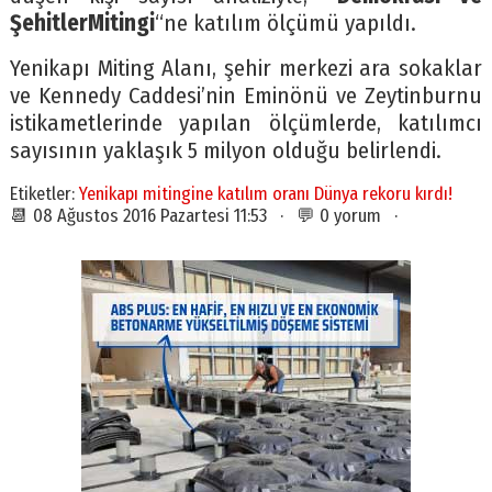
ŞehitlerMitingi
“ne katılım ölçümü yapıldı.
Yenikapı Miting Alanı, şehir merkezi ara sokaklar
ve Kennedy Caddesi’nin Eminönü ve Zeytinburnu
istikametlerinde yapılan ölçümlerde, katılımcı
sayısının yaklaşık 5 milyon olduğu belirlendi.
Etiketler:
Yenikapı mitingine katılım oranı Dünya rekoru kırdı!
📆 08 Ağustos 2016 Pazartesi 11:53 · 💬 0 yorum ·