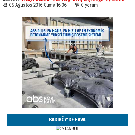
📆 05 Ağustos 2016 Cuma 16:06 · 💬 0 yorum ·
KADIKÖY'DE HAVA