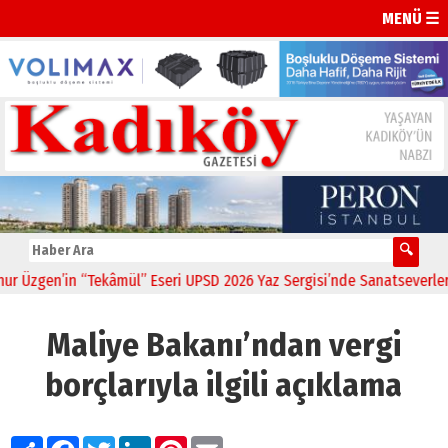
MENÜ ☰
Tekâmül” Eseri UPSD 2026 Yaz Sergisi’nde Sanatseverlerle Buluştu
Maliye Bakanı’ndan vergi
borçlarıyla ilgili açıklama
Paylaş
Facebook
Twitter
LinkedIn
Pinterest
Email