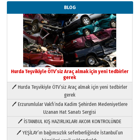
BLOG
Hurda Teşvikiyle ÖTV’siz Araç almak için yeni tedbirler
gerek
🖊 Hurda Teşvikiyle ÖTV’siz Araç almak için yeni tedbirler
Neşat YALÇIN
gerek
Paranın Aile Kültüründeki Yeri
🖊 Erzurumlular Vakfı’nda Kadim Şehirden Medeniyetlere
03 Ağustos 2026 Pazartesi
Uzanan Hat Sanatı Sergisi
🖊 İSTANBUL KIŞ HAZIRLIKLARI AKOM KONTROLÜNDE
Yıldırım Gündoğdu
HAVVA’NIN ÜÇ KIZI
🖊 YEŞİLAY’ın bağımsızlık seferberliğinde İstanbul’un
09 Temmuz 2026 Perşembe