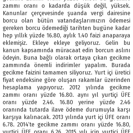
zammı oranı o kadarda düşük değil, yüksek.
Kanunlar çerçevesinde şuanda vergi dairesine
borcu olan bütün vatandaşlarımızın ödemesi
gereken borcu ödemediği tarihten bugüne kadar
hep yıllık yüzde 16.80, aylık 1.40 faizi anaparaya
eklemişiz. Ekleye ekleye geliyoruz. Gelin bu
kanun kapsamında müracaat edin borcun aslını
ödeyin. Buna bağlı olarak ortaya çıkan gecikme
zammında önemli indirimler yapalım. Burada
gecikme faizini tamamen siliyoruz. Yurt içi üretici
fiyat endeksine göre oluşan rakamlar üzerinden
hesaplama yapıyoruz. 2012 yılında gecikme
zammı oranı yüzde 16.80. aynı yıl yurtiçi ÜFE
oranı yüzde 2.46. 16.80 yerine yüzde 2.46
oranında tutarda ilave ödeme durumuyla karşı
karşıya kalınacak. 2013 yılında yurt içi ÜFE oranı
6.78. 2014’te gecikme zammı oranı yüzde 16.80,
yurtiçi ÜFE oranı 6.26. 2015 yılı için yurtiçi ÜFE