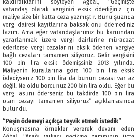
kaldırdıklarını söyleyen Ağbal, “Geçmişte
vatandaş olarak verginizi eksik ödediğiniz için
maliye size bir katta ceza yazmıştır. Bunu şuanda
vergi dairesi kayıtlarına baksak onu ödemediniz
lazım. Ama eğer vatandaşlarımız bu kanundan
yararlanmak üzere vergi dairlerine müracaat
ederlerse vergi cezalarını eksik ödenen vergiye
bağlı cezaları tamamen siliyoruz. Gelir vergisini
100 bin lira eksik ödemişsiniz 2013 yılında.
Maliyenin kurallarına göre 100 bin lira eksik
ödediyseniz 100 bin lira da bunun cezası var az
değil. Ne oldu borcunuz 200 bin lira oldu. Eğer bu
vergi aslını öderseniz bu takdirde 100 bin lira
olan cezayı tamamen siliyoruz” açıklamasında
bulundu.
“Peşin ödemeyi açıkça teşvik etmek istedik”
Konuşmasına örnekler vererek devam eden
Ağbal, “Aşağı yukarı gecikme zammının üçte