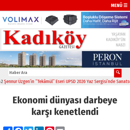
MENÜ ☰
 Üzgen’in “Tekâmül” Eseri UPSD 2026 Yaz Sergisi’nde Sanatseverlerle
Ekonomi dünyası darbeye
karşı kenetlendi
Paylaş
Facebook
Twitter
LinkedIn
Pinterest
Email