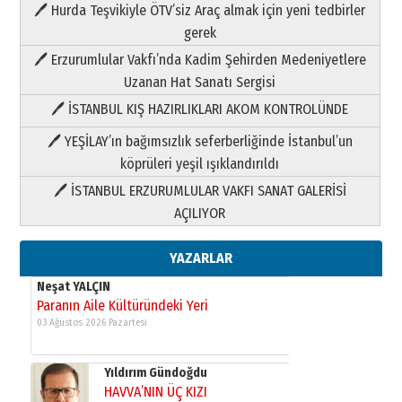
🖊 Hurda Teşvikiyle ÖTV’siz Araç almak için yeni tedbirler
Neşat YALÇIN
gerek
Paranın Aile Kültüründeki Yeri
🖊 Erzurumlular Vakfı’nda Kadim Şehirden Medeniyetlere
03 Ağustos 2026 Pazartesi
Uzanan Hat Sanatı Sergisi
🖊 İSTANBUL KIŞ HAZIRLIKLARI AKOM KONTROLÜNDE
Yıldırım Gündoğdu
HAVVA’NIN ÜÇ KIZI
🖊 YEŞİLAY’ın bağımsızlık seferberliğinde İstanbul’un
09 Temmuz 2026 Perşembe
köprüleri yeşil ışıklandırıldı
🖊 İSTANBUL ERZURUMLULAR VAKFI SANAT GALERİSİ
Yusuf POLAT
AÇILIYOR
Şampiyonluk Sebahattin Şirin’e
yazar
11 Mayıs 2026 Pazartesi
YAZARLAR
Neşat YALÇIN
Paranın Aile Kültüründeki Yeri
03 Ağustos 2026 Pazartesi
Yıldırım Gündoğdu
HAVVA’NIN ÜÇ KIZI