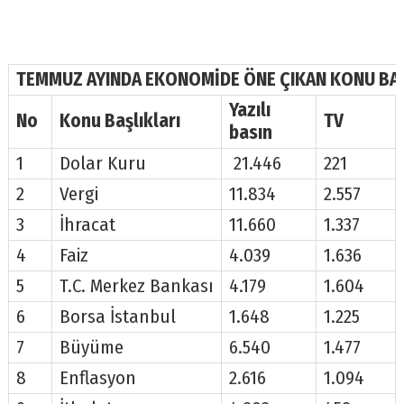
TEMMUZ AYINDA EKONOMİDE ÖNE ÇIKAN KONU BAŞ
Yazılı
No
Konu Başlıkları
TV
basın
1
Dolar Kuru
21.446
221
2
Vergi
11.834
2.557
3
İhracat
11.660
1.337
4
Faiz
4.039
1.636
5
T.C. Merkez Bankası
4.179
1.604
6
Borsa İstanbul
1.648
1.225
7
Büyüme
6.540
1.477
8
Enflasyon
2.616
1.094