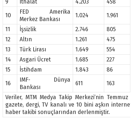
9
İthalat
4.203
458
FED Amerika
10
1.024
1.961
Merkez Bankası
11
İşsizlik
2.746
805
12
Altın
1.261
475
13
Türk Lirası
1.649
554
14
Asgari Ücret
1.685
227
15
İstihdam
1.843
86
IMF- Dünya
16
611
163
Bankası
Veriler, MTM Medya Takip Merkezi’nin Temmuz 2
gazete, dergi, TV kanalı ve 10 bini aşkın intern
haber takibi sonuçlarından derlenmiştir.