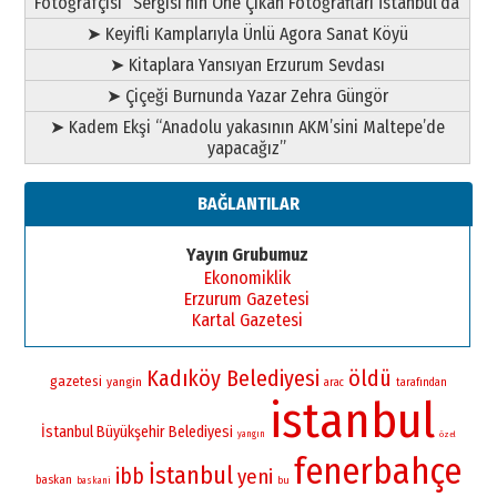
Fotoğrafçısı” Sergisi’nin Öne Çıkan Fotoğrafları İstanbul’da
➤ Keyifli Kamplarıyla Ünlü Agora Sanat Köyü
➤ Kitaplara Yansıyan Erzurum Sevdası
➤ Çiçeği Burnunda Yazar Zehra Güngör
➤ Kadem Ekşi “Anadolu yakasının AKM’sini Maltepe’de
yapacağız”
BAĞLANTILAR
Yayın Grubumuz
Ekonomiklik
Erzurum Gazetesi
Kartal Gazetesi
Kadıköy Belediyesi
öldü
gazetesi
yangin
arac
tarafından
istanbul
İstanbul Büyükşehir Belediyesi
yangın
özel
fenerbahçe
İstanbul
ibb
yeni
baskan
bu
baskani