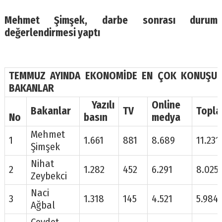
Mehmet Şimşek, darbe sonrası durum
değerlendirmesi yaptı
TEMMUZ AYINDA EKONOMİDE EN ÇOK KONUŞU
BAKANLAR
Yazılı
Online
Bakanlar
TV
Topl
No
basın
medya
Mehmet
1
1.661
881
8.689
11.231
Şimşek
Nihat
2
1.282
452
6.291
8.025
Zeybekci
Naci
3
1.318
145
4.521
5.984
Ağbal