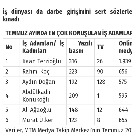
İş dünyası da darbe girişimini sert sözlerle
kınadı
TEMMUZ AYINDA EN ÇOK KONUŞULAN İŞ ADAMLARI 
İş Adamları/ İş
Yazılı
Onlin
No
TV
Kadınları
basın
medy
1
Kaan Terzioğlu
316
26
1.939
2
Rahmi Koç
223
90
656
3
Aydın Doğan
192
128
575
Abdülkadir
4
209
1
595
Konukoğlu
5
Ali Ağaoğlu
148
12
644
6
Murat Ülker
123
8
655
Veriler, MTM Medya Takip Merkezi’nin Temmuz 2016