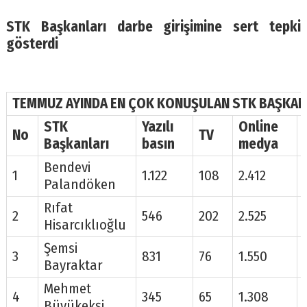
STK Başkanları darbe girişimine sert tepki
gösterdi
TEMMUZ AYINDA EN ÇOK KONUŞULAN STK BAŞKAN
STK
Yazılı
Online
No
TV
Başkanları
basın
medya
Bendevi
1
1.122
108
2.412
Palandöken
Rıfat
2
546
202
2.525
Hisarcıklıoğlu
Şemsi
3
831
76
1.550
Bayraktar
Mehmet
4
345
65
1.308
Büyükekşi