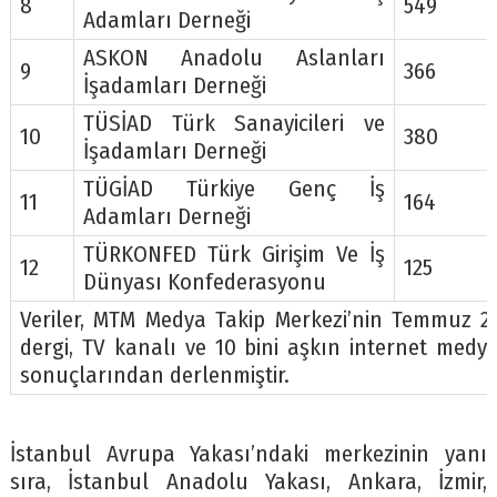
8
549
Adamları Derneği
ASKON Anadolu Aslanları
9
366
İşadamları Derneği
TÜSİAD Türk Sanayicileri ve
10
380
İşadamları Derneği
TÜGİAD Türkiye Genç İş
11
164
Adamları Derneği
TÜRKONFED Türk Girişim Ve İş
12
125
Dünyası Konfederasyonu
Veriler, MTM Medya Takip Merkezi’nin Temmuz 20
dergi, TV kanalı ve 10 bini aşkın internet medy
sonuçlarından derlenmiştir.
İstanbul Avrupa Yakası’ndaki merkezinin yanı
sıra, İstanbul Anadolu Yakası, Ankara, İzmir,