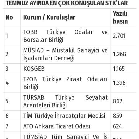
TEMMUZ AYINDA EN ÇOK KONUŞULAN STK’LAR
Yazılı
No
Kurum / Kuruluşlar
basın
TOBB Türkiye Odalar ve
1
2.701
Borsalar Birliği
MÜSİAD – Müstakil Sanayici ve
2
1.268
İşadamları Derneği
3
KOSGEB
1.165
TZOB Türkiye Ziraat Odaları
4
1.326
Birliği
TÜRSAB Türkiye Seyahat
5
862
Acenteleri Birliği
6
TİM Türkiye İhracatçılar Meclisi
859
7
ATO Ankara Ticaret Odası
624
TÜMSİAD Tüm Sanayici Ve İş