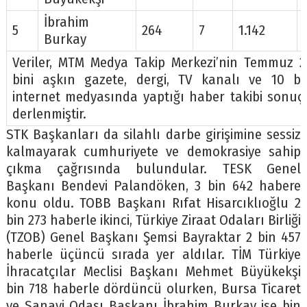
İbrahim
5
264
7
1.142
Burkay
Veriler, MTM Medya Takip Merkezi’nin Temmuz 2
bini aşkın gazete, dergi, TV kanalı ve 10 bi
internet medyasında yaptığı haber takibi sonuç
derlenmiştir.
STK Başkanları da silahlı darbe girişimine sessiz
kalmayarak cumhuriyete ve demokrasiye sahip
çıkma çağrısında bulundular. TESK Genel
Başkanı Bendevi Palandöken, 3 bin 642 habere
konu oldu. TOBB Başkanı Rıfat Hisarcıklıoğlu 2
bin 273 haberle ikinci, Türkiye Ziraat Odaları Birliği
(TZOB) Genel Başkanı Şemsi Bayraktar 2 bin 457
haberle üçüncü sırada yer aldılar. TİM Türkiye
İhracatçılar Meclisi Başkanı Mehmet Büyükekşi
bin 718 haberle dördüncü olurken, Bursa Ticaret
ve Sanayi Odası Başkanı İbrahim Burkay ise bin