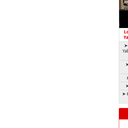
L
Ya
➤ 
Ya
➤
➤
➤ K