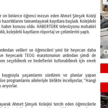
ar on binlerce öğrenci mezun eden Ahmet Şimşek Koleji
 hazırlıklarını tamamlayarak kayıtlara başladı. Kolejdeki
a haber konusu oldu. HABERTÜRK televizyonu muhabiri
, kolejdeki kayıtların röportaj ve çekimlerini yaptı.
rdından velileri ve öğrencileri yeni bir heyecan daha
eli ve heyecanlı TEOG maratonunun ardından şimdi de
mını seçebilmek ve hedeflerini tutturabilmek için emek
 kaygısıyla yaşamlarını sürdüren ve planlar yapan
ise programlarını aileleriyle birlikte inceliyorlar, “Hangi
 arıyorlar.
arak Ahmet Şimşek Kolejini tercih eden öğrencilerle