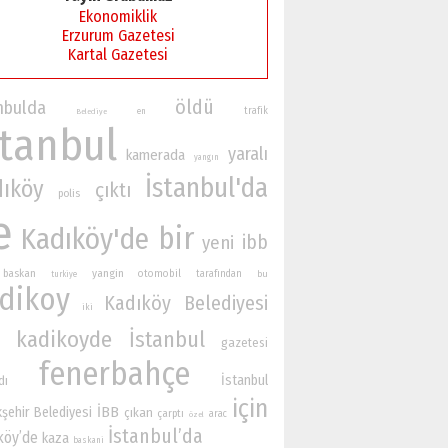
Ekonomiklik
Erzurum Gazetesi
Kartal Gazetesi
öldü
nbulda
trafik
en
Belediye
stanbul
yaralı
kamerada
yangın
İstanbul'da
dıköy
çıktı
polis
e
bir
Kadıköy'de
ibb
yeni
yangin
baskan
otomobil
tarafından
bu
turkiye
dikoy
Kadıköy Belediyesi
iki
kadikoyde
İstanbul
gazetesi
fenerbahçe
İstanbul
dı
için
İBB
şehir Belediyesi
çıkan
çarptı
arac
özel
İstanbul’da
köy’de
kaza
baskani