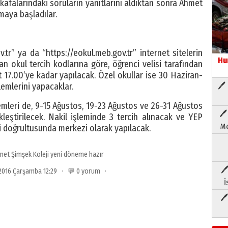
 kafalarındaki soruların yanıtlarını aldıktan sonra Ahmet
maya başladılar.
tr” ya da “https://e­okul.meb.gov.tr” internet sitelerin
Hu
an okul tercih kodlarına göre, öğrenci velisi tarafından
 17.00’ye kadar yapılacak. Özel okullar ise 30 Haziran-
lemlerini yapacaklar.
🖊 
emleri de, 9-15 Ağustos, 19-23 Ağustos ve 26-31 Ağustos
🖊
leştirilecek. Nakil işleminde 3 tercih alınacak ve YEP
Me
i doğrultusunda merkezi olarak yapılacak.
et Şimşek Koleji yeni döneme hazır
🖊
 2016 Çarşamba 12:29 · 💬 0 yorum ·
İ
🖊