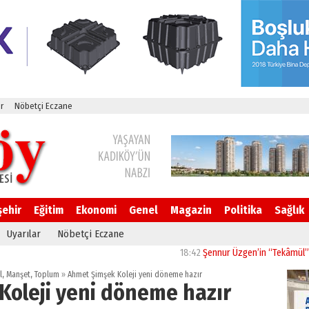
r
Nöbetçi Eczane
şehir
Eğitim
Ekonomi
Genel
Magazin
Politika
Sağlık
Uyarılar
Nöbetçi Eczane
18:42
Şennur Üzgen’in “Tekâmül” Eseri U
l
,
Manşet
,
Toplum
»
Ahmet Şimşek Koleji yeni döneme hazır
Koleji yeni döneme hazır