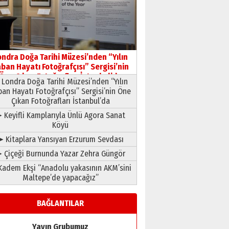
HAVVA’NIN ÜÇ KIZI
09 Temmuz 2026 Perşembe
Yusuf POLAT
Şampiyonluk Sebahattin
ondra Doğa Tarihi Müzesi’nden “Yılın
Şirin’e yazar
ban Hayatı Fotoğrafçısı” Sergisi’nin
11 Mayıs 2026 Pazartesi
Öne Çıkan Fotoğrafları İstanbul’da
Londra Doğa Tarihi Müzesi’nden “Yılın
ban Hayatı Fotoğrafçısı” Sergisi’nin Öne
Çıkan Fotoğrafları İstanbul’da
 Keyifli Kamplarıyla Ünlü Agora Sanat
Köyü
➤ Kitaplara Yansıyan Erzurum Sevdası
 Çiçeği Burnunda Yazar Zehra Güngör
adem Ekşi “Anadolu yakasının AKM’sini
Maltepe’de yapacağız”
BAĞLANTILAR
Yayın Grubumuz