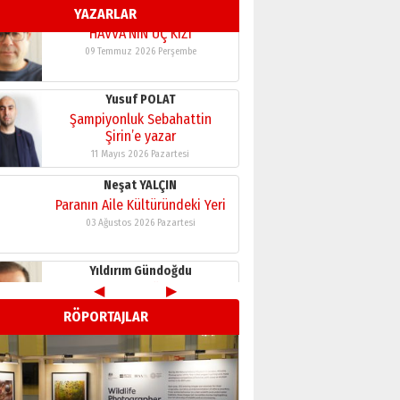
YAZARLAR
11 Mayıs 2026 Pazartesi
Neşat YALÇIN
Paranın Aile Kültüründeki Yeri
03 Ağustos 2026 Pazartesi
Yıldırım Gündoğdu
HAVVA’NIN ÜÇ KIZI
09 Temmuz 2026 Perşembe
Yusuf POLAT
Şampiyonluk Sebahattin
Şirin’e yazar
11 Mayıs 2026 Pazartesi
◀
▶
Neşat YALÇIN
RÖPORTAJLAR
Paranın Aile Kültüründeki Yeri
03 Ağustos 2026 Pazartesi
Yıldırım Gündoğdu