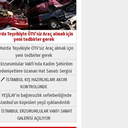
rda Teşvikiyle ÖTV’siz Araç almak için
yeni tedbirler gerek
Hurda Teşvikiyle ÖTV’siz Araç almak için
yeni tedbirler gerek
Neşat YALÇIN
 Erzurumlular Vakfı’nda Kadim Şehirden
Paranın Aile Kültüründeki Yeri
deniyetlere Uzanan Hat Sanatı Sergisi
03 Ağustos 2026 Pazartesi
🖊 İSTANBUL KIŞ HAZIRLIKLARI AKOM
KONTROLÜNDE
Yıldırım Gündoğdu
HAVVA’NIN ÜÇ KIZI
 YEŞİLAY’ın bağımsızlık seferberliğinde
09 Temmuz 2026 Perşembe
stanbul’un köprüleri yeşil ışıklandırıldı
 İSTANBUL ERZURUMLULAR VAKFI SANAT
Yusuf POLAT
GALERİSİ AÇILIYOR
Şampiyonluk Sebahattin
Şirin’e yazar