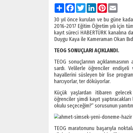
Paylaş
Facebook
Twitter
LinkedIn
Pinterest
Email
30 yıl önce kurulan ve bu güne kad
2016-2017 Eğitim Öğretim yılı için tüm
kayıt süreci HABERTÜRK kanalına d
Duygu Kaya ile Kameraman Okan Bıdıklı
TEOG SONUÇLARI AÇIKLANDI.
TEOG sonuçlarının açıklanmasının a
sardı. Velilerle öğrenciler endiş
hayallerini süsleyen bir lise progra
harcıyorlar, ter döküyorlar.
Küçük yaşlardan itibaren gelecek
öğrenciler şimdi kayıt yaptıracakları l
okulu seçeceğim?” sorusunun yanıtını
TEOG maratonunu başarıyla noktalay