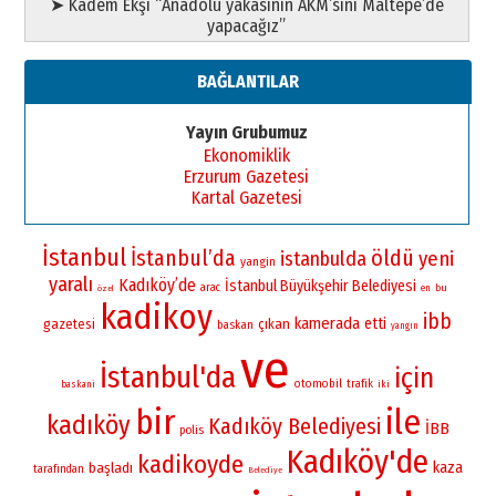
➤ Kadem Ekşi “Anadolu yakasının AKM’sini Maltepe’de
yapacağız”
BAĞLANTILAR
Yayın Grubumuz
Ekonomiklik
Erzurum Gazetesi
Kartal Gazetesi
İstanbul
İstanbul’da
öldü
istanbulda
yeni
yangin
yaralı
Kadıköy’de
İstanbul Büyükşehir Belediyesi
arac
bu
en
özel
kadikoy
ibb
kamerada
etti
gazetesi
çıkan
baskan
yangın
ve
İstanbul'da
için
otomobil
trafik
iki
baskani
bir
ile
kadıköy
Kadıköy Belediyesi
İBB
polis
Kadıköy'de
kadikoyde
kaza
başladı
tarafından
Belediye