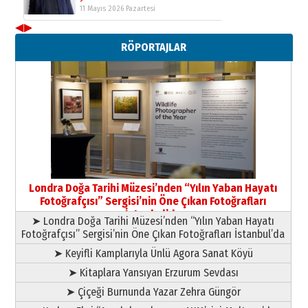
11 Mayıs 2026 Pazartesi
◀
▶
Neşat YALÇIN
RÖPORTAJLAR
Paranın Aile Kültüründeki Yeri
03 Ağustos 2026 Pazartesi
Yıldırım Gündoğdu
HAVVA’NIN ÜÇ KIZI
09 Temmuz 2026 Perşembe
Yusuf POLAT
Şampiyonluk Sebahattin Şirin’e
Londra Doğa Tarihi Müzesi’nden “Yılın Yaban Hayatı
yazar
Fotoğrafçısı” Sergisi’nin Öne Çıkan Fotoğrafları
11 Mayıs 2026 Pazartesi
İstanbul’da
➤ Londra Doğa Tarihi Müzesi’nden “Yılın Yaban Hayatı
Fotoğrafçısı” Sergisi’nin Öne Çıkan Fotoğrafları İstanbul’da
➤ Keyifli Kamplarıyla Ünlü Agora Sanat Köyü
➤ Kitaplara Yansıyan Erzurum Sevdası
➤ Çiçeği Burnunda Yazar Zehra Güngör