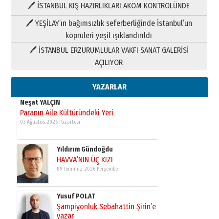
🖊 İSTANBUL KIŞ HAZIRLIKLARI AKOM KONTROLÜNDE
Yıldırım Gündoğdu
HAVVA’NIN ÜÇ KIZI
🖊 YEŞİLAY’ın bağımsızlık seferberliğinde İstanbul’un
09 Temmuz 2026 Perşembe
köprüleri yeşil ışıklandırıldı
🖊 İSTANBUL ERZURUMLULAR VAKFI SANAT GALERİSİ
Yusuf POLAT
AÇILIYOR
Şampiyonluk Sebahattin Şirin’e
yazar
11 Mayıs 2026 Pazartesi
YAZARLAR
Neşat YALÇIN
Paranın Aile Kültüründeki Yeri
03 Ağustos 2026 Pazartesi
Yıldırım Gündoğdu
HAVVA’NIN ÜÇ KIZI
09 Temmuz 2026 Perşembe
Yusuf POLAT
Şampiyonluk Sebahattin Şirin’e
yazar