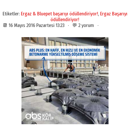
Etiketler:
Ergaz & Bluepet başarıyı ödüllendiriyor!
,
Ergaz Başarıyı
ödüllendiriyor!
📆 16 Mayıs 2016 Pazartesi 13:23 · 💬 2 yorum ·