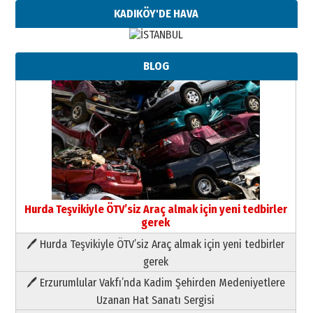
KADIKÖY'DE HAVA
BLOG
Hurda Teşvikiyle ÖTV’siz Araç almak için yeni tedbirler
gerek
🖊 Hurda Teşvikiyle ÖTV’siz Araç almak için yeni tedbirler
Neşat YALÇIN
gerek
Paranın Aile Kültüründeki Yeri
🖊 Erzurumlular Vakfı’nda Kadim Şehirden Medeniyetlere
03 Ağustos 2026 Pazartesi
Uzanan Hat Sanatı Sergisi