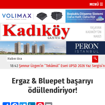
MENÜ ☰
18:42
Şennur Üzgen’in “Tekâmül” Eseri UPSD 2026 Yaz Sergisi’nde 
Ergaz & Bluepet başarıyı
ödüllendiriyor!
Paylaş
Facebook
Twitter
LinkedIn
Pinterest
Email