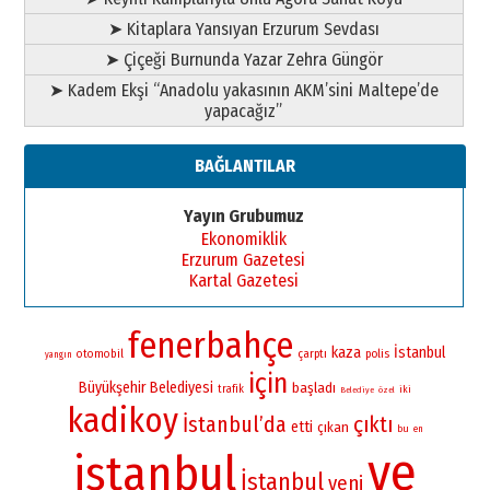
➤ Kitaplara Yansıyan Erzurum Sevdası
➤ Çiçeği Burnunda Yazar Zehra Güngör
➤ Kadem Ekşi “Anadolu yakasının AKM’sini Maltepe’de
yapacağız”
BAĞLANTILAR
Yayın Grubumuz
Ekonomiklik
Erzurum Gazetesi
Kartal Gazetesi
fenerbahçe
kaza
İstanbul
otomobil
çarptı
polis
yangın
için
Büyükşehir Belediyesi
başladı
trafik
iki
Belediye
özel
kadikoy
İstanbul’da
çıktı
etti
çıkan
bu
en
ve
istanbul
İstanbul
yeni