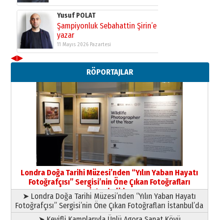
Yusuf POLAT
Şampiyonluk Sebahattin Şirin’e
yazar
11 Mayıs 2026 Pazartesi
◀
▶
RÖPORTAJLAR
Londra Doğa Tarihi Müzesi’nden “Yılın Yaban Hayatı
Fotoğrafçısı” Sergisi’nin Öne Çıkan Fotoğrafları
İstanbul’da
➤ Londra Doğa Tarihi Müzesi’nden “Yılın Yaban Hayatı
Fotoğrafçısı” Sergisi’nin Öne Çıkan Fotoğrafları İstanbul’da
➤ Keyifli Kamplarıyla Ünlü Agora Sanat Köyü