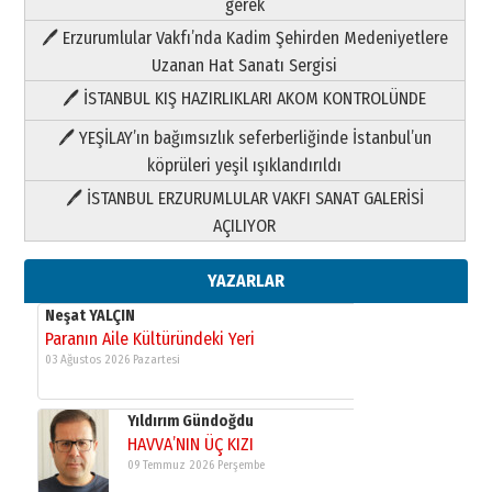
gerek
Neşat YALÇIN
Paranın Aile Kültüründeki Yeri
🖊 Erzurumlular Vakfı’nda Kadim Şehirden Medeniyetlere
03 Ağustos 2026 Pazartesi
Uzanan Hat Sanatı Sergisi
🖊 İSTANBUL KIŞ HAZIRLIKLARI AKOM KONTROLÜNDE
Yıldırım Gündoğdu
🖊 YEŞİLAY’ın bağımsızlık seferberliğinde İstanbul’un
HAVVA’NIN ÜÇ KIZI
köprüleri yeşil ışıklandırıldı
09 Temmuz 2026 Perşembe
🖊 İSTANBUL ERZURUMLULAR VAKFI SANAT GALERİSİ
AÇILIYOR
Yusuf POLAT
Şampiyonluk Sebahattin Şirin’e
yazar
YAZARLAR
11 Mayıs 2026 Pazartesi
Neşat YALÇIN
Paranın Aile Kültüründeki Yeri
03 Ağustos 2026 Pazartesi
Yıldırım Gündoğdu
HAVVA’NIN ÜÇ KIZI
09 Temmuz 2026 Perşembe