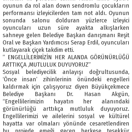
oyunun da rol alan down sendromlu çocukların
performansı izleyicilerden tam not aldı. Oyunun
sonunda salonu dolduran yüzlerce izleyici
oyuncuları uzun süre ayakta alkışlarken
sahneye gelen Belediye Başkan danışmanı Reşit
Oral ve Başkan Yardımcısı Serap Erdil, oyuncuları
kutlayarak çiçek takdim etti.
” ENGELLİLERİMİZİN HER ALANDA GÖRÜNÜRLÜĞÜ
ARTTIKÇA ,MUTLULUK DUYUYORUZ”
Sosyal belediyecilik anlayışı doğrultusunda,
‘Önce insan’ zihinlerinin önündeki engelleri
kaldırmak için çalışıyoruz diyen Büyükçekmece
Belediye Başkanı Dr. Hasan Akgün,
“Engellilerimizin hayatın her alanındaki
görünürlüğü arttıkça mutluluk duyuyoruz.
Engellilerimizi ve ailelerini sosyal ve kültürel
hayatta var olmaları yönünde cesaretlendiren
bu projede emeği geçen herkese teşekkür