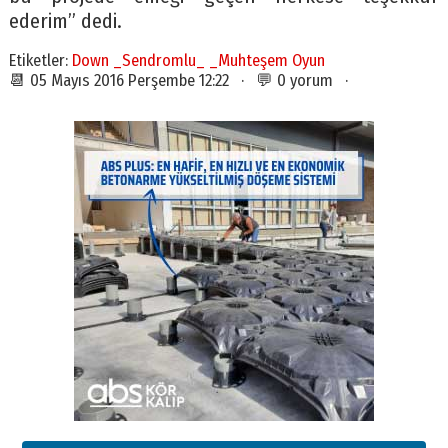
ederim” dedi.
Etiketler:
Down _Sendromlu_ _Muhteşem Oyun
📆 05 Mayıs 2016 Perşembe 12:22 · 💬 0 yorum ·