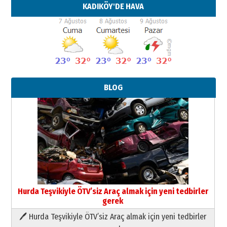
KADIKÖY'DE HAVA
BLOG
Neşat YALÇIN
Paranın Aile Kültüründeki Yeri
03 Ağustos 2026 Pazartesi
Yıldırım Gündoğdu
HAVVA’NIN ÜÇ KIZI
09 Temmuz 2026 Perşembe
Yusuf POLAT
Hurda Teşvikiyle ÖTV’siz Araç almak için yeni tedbirler
Şampiyonluk Sebahattin Şirin’e
gerek
yazar
11 Mayıs 2026 Pazartesi
🖊 Hurda Teşvikiyle ÖTV’siz Araç almak için yeni tedbirler