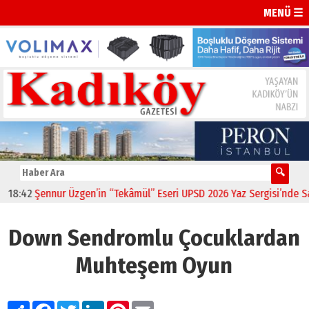
MENÜ ☰
:42
Şennur Üzgen’in “Tekâmül” Eseri UPSD 2026 Yaz Sergisi’nde Sanat
Down Sendromlu Çocuklardan
Muhteşem Oyun
Paylaş
Facebook
Twitter
LinkedIn
Pinterest
Email