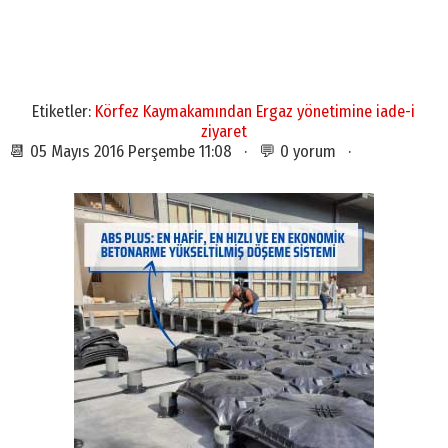
Etiketler:
Körfez Kaymakamından Ergaz yönetimine iade-i
ziyaret
📆 05 Mayıs 2016 Perşembe 11:08 · 💬 0 yorum ·