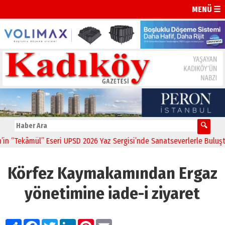
MENÜ ☰
“Tekâmül” Eseri UPSD 2026 Yaz Sergisi’nde Sanatseverlerle Buluştu
Körfez Kaymakamından Ergaz
yönetimine iade-i ziyaret
Paylaş
Facebook
Twitter
LinkedIn
Pinterest
Email