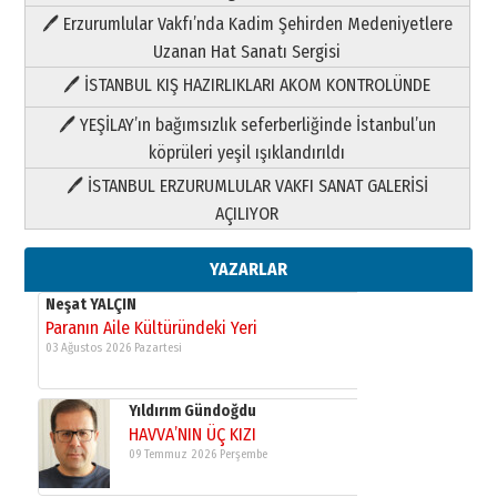
Paranın Aile Kültüründeki Yeri
🖊 Erzurumlular Vakfı’nda Kadim Şehirden Medeniyetlere
03 Ağustos 2026 Pazartesi
Uzanan Hat Sanatı Sergisi
🖊 İSTANBUL KIŞ HAZIRLIKLARI AKOM KONTROLÜNDE
Yıldırım Gündoğdu
HAVVA’NIN ÜÇ KIZI
🖊 YEŞİLAY’ın bağımsızlık seferberliğinde İstanbul’un
09 Temmuz 2026 Perşembe
köprüleri yeşil ışıklandırıldı
🖊 İSTANBUL ERZURUMLULAR VAKFI SANAT GALERİSİ
Yusuf POLAT
AÇILIYOR
Şampiyonluk Sebahattin Şirin’e
yazar
11 Mayıs 2026 Pazartesi
YAZARLAR
Neşat YALÇIN
Paranın Aile Kültüründeki Yeri
03 Ağustos 2026 Pazartesi
Yıldırım Gündoğdu
HAVVA’NIN ÜÇ KIZI
09 Temmuz 2026 Perşembe