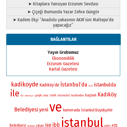
➤ Kitaplara Yansıyan Erzurum Sevdası
➤ Çiçeği Burnunda Yazar Zehra Güngör
➤ Kadem Ekşi “Anadolu yakasının AKM’sini Maltepe’de
yapacağız”
BAĞLANTILAR
Yayın Grubumuz
Ekonomiklik
Erzurum Gazetesi
Kartal Gazetesi
kadikoyde
İstanbul’da
istanbulda
Kadıköy’de
özel
ile
Kadıköy
başladı
çarptı
otomobil
iki
arac
trafik
tarafından
Belediye
ve
Belediyesi
yeni
kamerada
İstanbul Büyükşehir
istanbul
ibb
İBB
Belediyesi
etti
çıkan
polis
turkiye