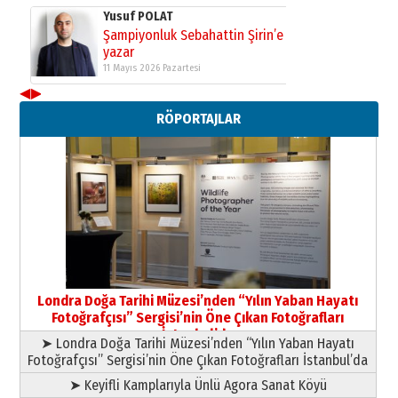
Yusuf POLAT
Şampiyonluk Sebahattin Şirin’e
yazar
11 Mayıs 2026 Pazartesi
◀
▶
Neşat YALÇIN
RÖPORTAJLAR
Paranın Aile Kültüründeki Yeri
03 Ağustos 2026 Pazartesi
Yıldırım Gündoğdu
HAVVA’NIN ÜÇ KIZI
09 Temmuz 2026 Perşembe
Yusuf POLAT
Şampiyonluk Sebahattin Şirin’e
Londra Doğa Tarihi Müzesi’nden “Yılın Yaban Hayatı
yazar
Fotoğrafçısı” Sergisi’nin Öne Çıkan Fotoğrafları
11 Mayıs 2026 Pazartesi
İstanbul’da
➤ Londra Doğa Tarihi Müzesi’nden “Yılın Yaban Hayatı
Fotoğrafçısı” Sergisi’nin Öne Çıkan Fotoğrafları İstanbul’da
➤ Keyifli Kamplarıyla Ünlü Agora Sanat Köyü