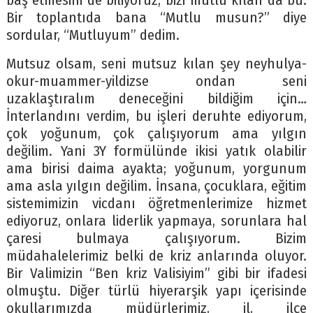
baş etmesini de biliyoruz, bizi mutlu kılan da bu.
Bir toplantıda bana “Mutlu musun?” diye
sordular, “Mutluyum” dedim.
Mutsuz olsam, seni mutsuz kılan şey neyhulya-
okur-muammer-yildizse ondan seni
uzaklaştıralım deneceğini bildiğim için…
İnterlandını verdim, bu işleri deruhte ediyorum,
çok yoğunum, çok çalışıyorum ama yılgın
değilim. Yani 3Y formülünde ikisi yatık olabilir
ama birisi daima ayakta; yoğunum, yorgunum
ama asla yılgın değilim. İnsana, çocuklara, eğitim
sistemimizin vicdanı öğretmenlerimize hizmet
ediyoruz, onlara liderlik yapmaya, sorunlara hal
çaresi bulmaya çalışıyorum. Bizim
müdahalelerimiz belki de kriz anlarında oluyor.
Bir Valimizin “Ben kriz Valisiyim” gibi bir ifadesi
olmuştu. Diğer türlü hiyerarşik yapı içerisinde
okullarımızda müdürlerimiz, il, ilçe