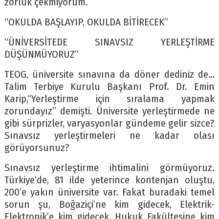
zorluk çekmiyorum.
“OKULDA BAŞLAYIP, OKULDA BİTİRECEK”
“ÜNİVERSİTEDE SINAVSIZ YERLEŞTİRME
DÜŞÜNMÜYORUZ”
TEOG, üniversite sınavına da döner dediniz de…
Talim Terbiye Kurulu Başkanı Prof. Dr. Emin
Karip,“Yerleştirme için sıralama yapmak
zorundayız” demişti. Üniversite yerleştirmede ne
gibi sürprizler, varyasyonlar gündeme gelir sizce?
Sınavsız yerleştirmeleri ne kadar olası
görüyorsunuz?
Sınavsız yerleştirme ihtimalini görmüyoruz.
Türkiye’de, 81 ilde yeterince kontenjan oluştu,
200’e yakın üniversite var. Fakat buradaki temel
sorun şu, Boğaziçi’ne kim gidecek, Elektrik-
Elektronik’e kim gidecek, Hukuk Fakültesine kim