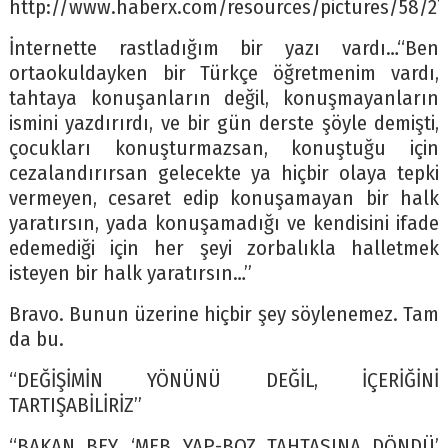
http://www.haberx.com/resources/pictures/58/27
İnternette rastladığım bir yazı vardı…“Ben
ortaokuldayken bir Türkçe öğretmenim vardı,
tahtaya konuşanların değil, konuşmayanların
ismini yazdırırdı, ve bir gün derste şöyle demişti,
çocukları konuşturmazsan, konuştuğu için
cezalandırırsan gelecekte ya hiçbir olaya tepki
vermeyen, cesaret edip konuşamayan bir halk
yaratırsın, yada konuşamadığı ve kendisini ifade
edemediği için her şeyi zorbalıkla halletmek
isteyen bir halk yaratırsın…”
Bravo. Bunun üzerine hiçbir şey söylenemez. Tam
da bu.
“DEĞİŞİMİN YÖNÜNÜ DEĞİL, İÇERİĞİNİ
TARTIŞABİLİRİZ”
“BAKAN BEY, ‘MEB YAP-BOZ TAHTASINA DÖNDÜ’