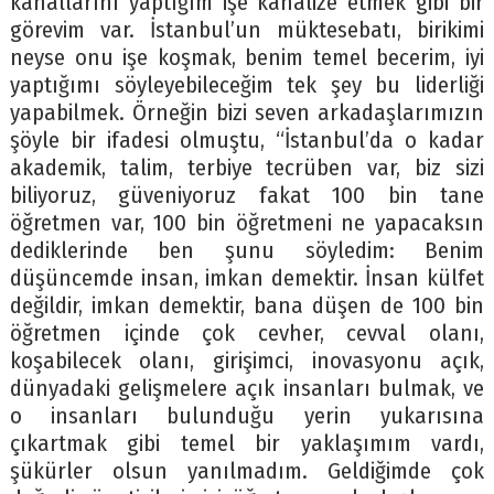
kanallarını yaptığım işe kanalize etmek gibi bir
görevim var. İstanbul’un müktesebatı, birikimi
neyse onu işe koşmak, benim temel becerim, iyi
yaptığımı söyleyebileceğim tek şey bu liderliği
yapabilmek. Örneğin bizi seven arkadaşlarımızın
şöyle bir ifadesi olmuştu, “İstanbul’da o kadar
akademik, talim, terbiye tecrüben var, biz sizi
biliyoruz, güveniyoruz fakat 100 bin tane
öğretmen var, 100 bin öğretmeni ne yapacaksın
dediklerinde ben şunu söyledim: Benim
düşüncemde insan, imkan demektir. İnsan külfet
değildir, imkan demektir, bana düşen de 100 bin
öğretmen içinde çok cevher, cevval olanı,
koşabilecek olanı, girişimci, inovasyonu açık,
dünyadaki gelişmelere açık insanları bulmak, ve
o insanları bulunduğu yerin yukarısına
çıkartmak gibi temel bir yaklaşımım vardı,
şükürler olsun yanılmadım. Geldiğimde çok