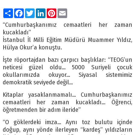
Paylaş
Facebook
Twitter
LinkedIn
Pinterest
Email
“Cumhurbaşkanımız cemaatleri her zaman
kucakladı”
İstanbul İl Milli Eğitim Müdürü Muammer Yıldız,
Hülya Okur’a konuştu.
İşte röportajdan bazı çarpıcı başlıklar: “TEOG’un
neticesi güzel oldu… 5000 Suriyeli çocuk
okullarımızda okuyor… Siyasal sistemimiz
demokratik seviyede değil…
Kitaplar yasaklanmamalı… Cumhurbaşkanımız
cemaatleri her zaman kucakladı… Öğrenci,
öğretmenden bir adım ileride”
“O göklerdeki imza… Aynı toz bulutu içinde
doğup, aynı yönde ilerleyen “kardeş” yıldızların