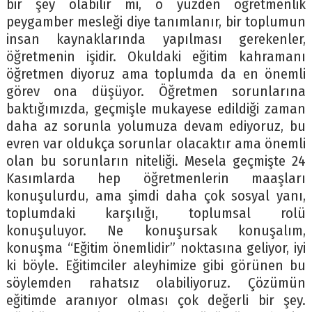
bir şey olabilir mi, o yüzden öğretmenlik
peygamber mesleği diye tanımlanır, bir toplumun
insan kaynaklarında yapılması gerekenler,
öğretmenin işidir. Okuldaki eğitim kahramanı
öğretmen diyoruz ama toplumda da en önemli
görev ona düşüyor. Öğretmen sorunlarına
baktığımızda, geçmişle mukayese edildiği zaman
daha az sorunla yolumuza devam ediyoruz, bu
evren var oldukça sorunlar olacaktır ama önemli
olan bu sorunların niteliği. Mesela geçmişte 24
Kasımlarda hep öğretmenlerin maaşları
konuşulurdu, ama şimdi daha çok sosyal yanı,
toplumdaki karşılığı, toplumsal rolü
konuşuluyor. Ne konuşursak konuşalım,
konuşma “Eğitim önemlidir” noktasına geliyor, iyi
ki böyle. Eğitimciler aleyhimize gibi görünen bu
söylemden rahatsız olabiliyoruz. Çözümün
eğitimde aranıyor olması çok değerli bir şey.