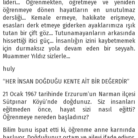
lideri… Öğrenmekten, öğretmeye ve yeniden
öğrenmeye dönen hayatların en unutulmaz
dersliği… Kemale ermeye, hakikate erişmeye,
esasları derk etmeye giderken ayaklarımıza ışık
tutan bir çift göz… Tutunamayanların arkasında
hissettiği itici güç… İnsanlığın izini kaybetmemek
için durmaksız yola devam eden bir seyyah.
Muammer Yıldız sizlerle…
huly
“HER İNSAN DOĞDUĞU KENTE AİT BİR DEĞERDİR”
21 Ocak 1967 tarihinde Erzurum’un Narman ilçesi
Sütpınar Köyü’nde doğdunuz. Siz insanları
eğitmeden önce, hayat sizi nasıl eğitti?
Öğrenmeye nereden başladınız?
Bilim bunu ispat etti ki, öğrenme anne karnında
başlıyor. Doğduğunuz ortam ve aileyi ifade ediyor.