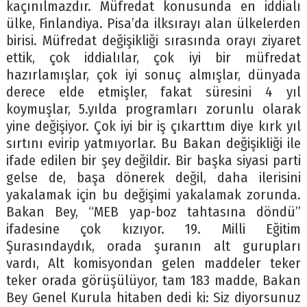
kaçınılmazdır. Müfredat konusunda en iddialı
ülke, Finlandiya. Pisa’da ilksırayı alan ülkelerden
birisi. Müfredat değişikliği sırasında orayı ziyaret
ettik, çok iddialılar, çok iyi bir müfredat
hazırlamışlar, çok iyi sonuç almışlar, dünyada
derece elde etmişler, fakat süresini 4 yıl
koymuşlar, 5.yılda programları zorunlu olarak
yine değişiyor. Çok iyi bir iş çıkarttım diye kırk yıl
sırtını evirip yatmıyorlar. Bu Bakan değişikliği ile
ifade edilen bir şey değildir. Bir başka siyasi parti
gelse de, başa dönerek değil, daha ilerisini
yakalamak için bu değişimi yakalamak zorunda.
Bakan Bey, “MEB yap-boz tahtasına döndü”
ifadesine çok kızıyor. 19. Milli Eğitim
Şurasındaydık, orada şuranın alt gurupları
vardı, Alt komisyondan gelen maddeler teker
teker orada görüşülüyor, tam 183 madde, Bakan
Bey Genel Kurula hitaben dedi ki: Siz diyorsunuz