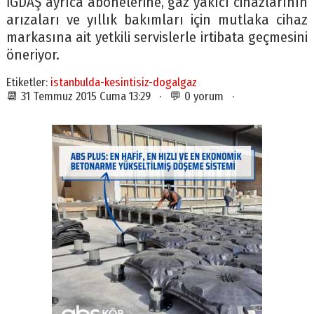
İGDAŞ ayrıca abonelerine, gaz yakıcı cihazlarının
arızaları ve yıllık bakımları için mutlaka cihaz
markasına ait yetkili servislerle irtibata geçmesini
öneriyor.
Etiketler:
istanbulda-kesintisiz-dogalgaz
📆 31 Temmuz 2015 Cuma 13:29 · 💬 0 yorum ·