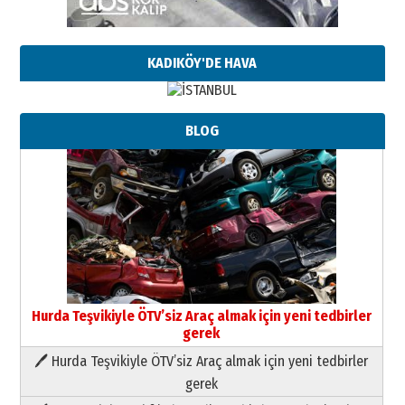
KADIKÖY'DE HAVA
BLOG
Neşat YALÇIN
Paranın Aile Kültüründeki Yeri
03 Ağustos 2026 Pazartesi
Yıldırım Gündoğdu
HAVVA’NIN ÜÇ KIZI
09 Temmuz 2026 Perşembe
Hurda Teşvikiyle ÖTV’siz Araç almak için yeni tedbirler
gerek
Yusuf POLAT
🖊 Hurda Teşvikiyle ÖTV’siz Araç almak için yeni tedbirler
Şampiyonluk Sebahattin Şirin’e
yazar
gerek
11 Mayıs 2026 Pazartesi