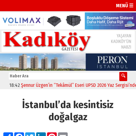
MENÜ ☰
18:42
Şennur Üzgen’in “Tekâmül” Eseri UPSD 2026 Yaz Sergisi’nde San
İstanbul’da kesintisiz
doğalgaz
Paylaş
Facebook
Twitter
LinkedIn
Pinterest
Email