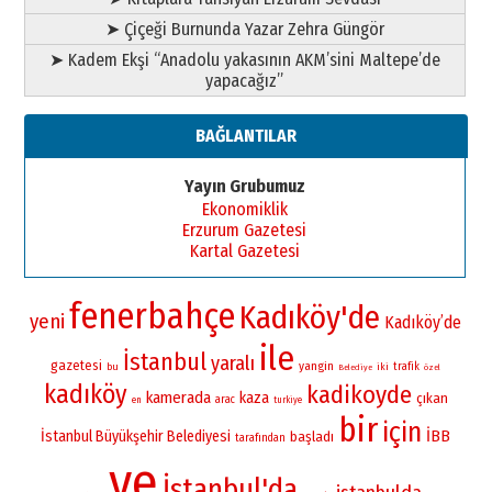
➤ Çiçeği Burnunda Yazar Zehra Güngör
➤ Kadem Ekşi “Anadolu yakasının AKM’sini Maltepe’de
yapacağız”
BAĞLANTILAR
Yayın Grubumuz
Ekonomiklik
Erzurum Gazetesi
Kartal Gazetesi
fenerbahçe
Kadıköy'de
yeni
Kadıköy’de
ile
İstanbul
yaralı
gazetesi
yangin
bu
iki
trafik
Belediye
özel
kadıköy
kadikoyde
kamerada
kaza
çıkan
arac
en
turkiye
bir
için
İBB
İstanbul Büyükşehir Belediyesi
başladı
tarafından
ve
İstanbul'da