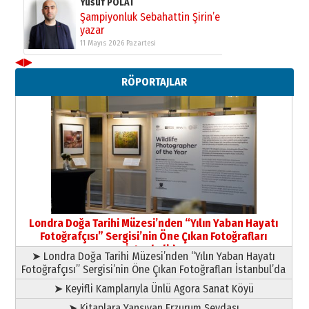
09 Temmuz 2026 Perşembe
Yusuf POLAT
Şampiyonluk Sebahattin Şirin’e
◀
▶
yazar
RÖPORTAJLAR
11 Mayıs 2026 Pazartesi
Londra Doğa Tarihi Müzesi’nden “Yılın Yaban Hayatı
Fotoğrafçısı” Sergisi’nin Öne Çıkan Fotoğrafları
İstanbul’da
➤ Londra Doğa Tarihi Müzesi’nden “Yılın Yaban Hayatı
Fotoğrafçısı” Sergisi’nin Öne Çıkan Fotoğrafları İstanbul’da
➤ Keyifli Kamplarıyla Ünlü Agora Sanat Köyü
➤ Kitaplara Yansıyan Erzurum Sevdası