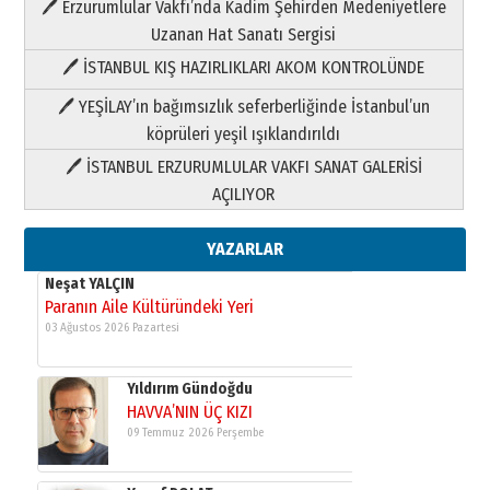
🖊 Erzurumlular Vakfı’nda Kadim Şehirden Medeniyetlere
Neşat YALÇIN
Uzanan Hat Sanatı Sergisi
Paranın Aile Kültüründeki Yeri
🖊 İSTANBUL KIŞ HAZIRLIKLARI AKOM KONTROLÜNDE
03 Ağustos 2026 Pazartesi
🖊 YEŞİLAY’ın bağımsızlık seferberliğinde İstanbul’un
köprüleri yeşil ışıklandırıldı
Yıldırım Gündoğdu
HAVVA’NIN ÜÇ KIZI
🖊 İSTANBUL ERZURUMLULAR VAKFI SANAT GALERİSİ
09 Temmuz 2026 Perşembe
AÇILIYOR
Yusuf POLAT
YAZARLAR
Şampiyonluk Sebahattin Şirin’e
yazar
11 Mayıs 2026 Pazartesi
Neşat YALÇIN
Paranın Aile Kültüründeki Yeri
03 Ağustos 2026 Pazartesi
Yıldırım Gündoğdu
HAVVA’NIN ÜÇ KIZI