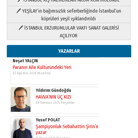
Yıldırım Gündoğdu
HAVVA’NIN ÜÇ KIZI
🖊 YEŞİLAY’ın bağımsızlık seferberliğinde İstanbul’un
09 Temmuz 2026 Perşembe
köprüleri yeşil ışıklandırıldı
🖊 İSTANBUL ERZURUMLULAR VAKFI SANAT GALERİSİ
Yusuf POLAT
AÇILIYOR
Şampiyonluk Sebahattin Şirin’e
yazar
11 Mayıs 2026 Pazartesi
YAZARLAR
Neşat YALÇIN
Paranın Aile Kültüründeki Yeri
03 Ağustos 2026 Pazartesi
Yıldırım Gündoğdu
HAVVA’NIN ÜÇ KIZI
09 Temmuz 2026 Perşembe
Yusuf POLAT
Şampiyonluk Sebahattin Şirin’e
yazar