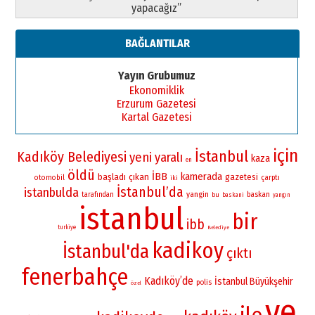
yapacağız”
BAĞLANTILAR
Yayın Grubumuz
Ekonomiklik
Erzurum Gazetesi
Kartal Gazetesi
için
İstanbul
Kadıköy Belediyesi
yeni
yaralı
kaza
en
öldü
İBB
kamerada
başladı
çıkan
gazetesi
otomobil
çarptı
iki
İstanbul’da
istanbulda
yangin
baskan
tarafından
bu
baskani
yangın
istanbul
bir
ibb
turkiye
Belediye
kadikoy
İstanbul'da
çıktı
fenerbahçe
Kadıköy’de
İstanbul Büyükşehir
polis
özel
ve