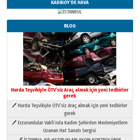
KADIKÖY'DE HAVA
BLOG
Hurda Teşvikiyle ÖTV’siz Araç almak için yeni tedbirler
gerek
🖊 Hurda Teşvikiyle ÖTV’siz Araç almak için yeni tedbirler
Neşat YALÇIN
gerek
Paranın Aile Kültüründeki Yeri
🖊 Erzurumlular Vakfı’nda Kadim Şehirden Medeniyetlere
03 Ağustos 2026 Pazartesi
Uzanan Hat Sanatı Sergisi
🖊 İSTANBUL KIŞ HAZIRLIKLARI AKOM KONTROLÜNDE