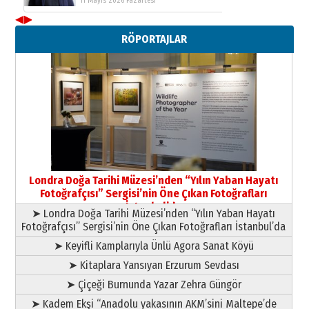
11 Mayıs 2026 Pazartesi
◀
▶
Neşat YALÇIN
RÖPORTAJLAR
Paranın Aile Kültüründeki Yeri
03 Ağustos 2026 Pazartesi
Yıldırım Gündoğdu
HAVVA’NIN ÜÇ KIZI
09 Temmuz 2026 Perşembe
Yusuf POLAT
Şampiyonluk Sebahattin Şirin’e
Londra Doğa Tarihi Müzesi’nden “Yılın Yaban Hayatı
yazar
Fotoğrafçısı” Sergisi’nin Öne Çıkan Fotoğrafları
11 Mayıs 2026 Pazartesi
İstanbul’da
➤ Londra Doğa Tarihi Müzesi’nden “Yılın Yaban Hayatı
Fotoğrafçısı” Sergisi’nin Öne Çıkan Fotoğrafları İstanbul’da
➤ Keyifli Kamplarıyla Ünlü Agora Sanat Köyü
➤ Kitaplara Yansıyan Erzurum Sevdası
➤ Çiçeği Burnunda Yazar Zehra Güngör
➤ Kadem Ekşi “Anadolu yakasının AKM’sini Maltepe’de