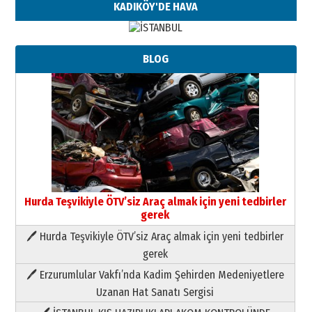
KADIKÖY'DE HAVA
BLOG
Hurda Teşvikiyle ÖTV’siz Araç almak için yeni tedbirler
gerek
🖊 Hurda Teşvikiyle ÖTV’siz Araç almak için yeni tedbirler
Neşat YALÇIN
gerek
Paranın Aile Kültüründeki Yeri
🖊 Erzurumlular Vakfı’nda Kadim Şehirden Medeniyetlere
03 Ağustos 2026 Pazartesi
Uzanan Hat Sanatı Sergisi