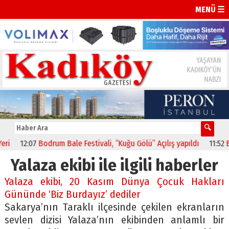
MENÜ ☰
12:07
Bodrum Bale Festivali, “Kuğu Gölü” Açılış yapıldı
11:52
BBP
Yalaza ekibi ile ilgili haberler
Yalaza ekibi, 20 Kasım Dünya Çocuk Hakları
Gününde ‘Biz Burdayız’ dediler
Sakarya’nın Taraklı ilçesinde çekilen ekranların
sevlen dizisi Yalaza’nın ekibinden anlamlı bir