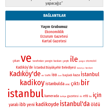
yapacağız”
BAĞLANTILAR
Yayın Grubumuz
Ekonomiklik
Erzurum Gazetesi
Kartal Gazetesi
ve
ile
çıkan
yangin
baskan
çarptı
otomobil
tarafından
yangın
Kadıköy’de
İstanbul Büyükşehir Belediyesi
baskani
Belediye
Kadıköy'de
İstanbul
İBB
kaza
başladı
trafik
en
özel
kadikoy
bir
çıktı
istanbulda
arac
istanbul
için
kamerada
etti
gazetesi
iki
bu
turkiye
İstanbul'da
kadikoyde
öldü
ibb
yaralı
yeni