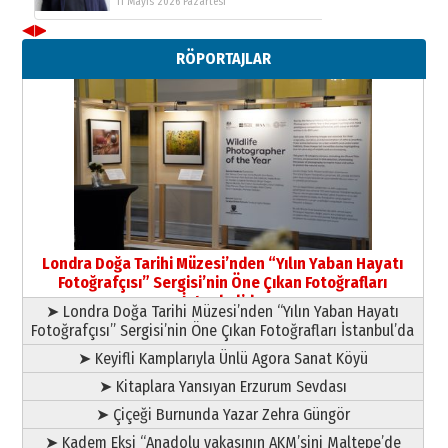
11 Mayıs 2026 Pazartesi
◀
▶
Neşat YALÇIN
RÖPORTAJLAR
Paranın Aile Kültüründeki Yeri
03 Ağustos 2026 Pazartesi
Yıldırım Gündoğdu
HAVVA’NIN ÜÇ KIZI
09 Temmuz 2026 Perşembe
Yusuf POLAT
Şampiyonluk Sebahattin Şirin’e
Londra Doğa Tarihi Müzesi’nden “Yılın Yaban Hayatı
yazar
Fotoğrafçısı” Sergisi’nin Öne Çıkan Fotoğrafları
11 Mayıs 2026 Pazartesi
İstanbul’da
➤ Londra Doğa Tarihi Müzesi’nden “Yılın Yaban Hayatı
Fotoğrafçısı” Sergisi’nin Öne Çıkan Fotoğrafları İstanbul’da
➤ Keyifli Kamplarıyla Ünlü Agora Sanat Köyü
➤ Kitaplara Yansıyan Erzurum Sevdası
➤ Çiçeği Burnunda Yazar Zehra Güngör
➤ Kadem Ekşi “Anadolu yakasının AKM’sini Maltepe’de