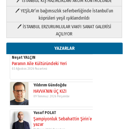
🖊 İSTANBUL KIŞ HAZIRLIKLARI AKOM KONTROLÜNDE
Yıldırım Gündoğdu
HAVVA’NIN ÜÇ KIZI
🖊 YEŞİLAY’ın bağımsızlık seferberliğinde İstanbul’un
09 Temmuz 2026 Perşembe
köprüleri yeşil ışıklandırıldı
🖊 İSTANBUL ERZURUMLULAR VAKFI SANAT GALERİSİ
Yusuf POLAT
AÇILIYOR
Şampiyonluk Sebahattin Şirin’e
yazar
11 Mayıs 2026 Pazartesi
YAZARLAR
Neşat YALÇIN
Paranın Aile Kültüründeki Yeri
03 Ağustos 2026 Pazartesi
Yıldırım Gündoğdu
HAVVA’NIN ÜÇ KIZI
09 Temmuz 2026 Perşembe
Yusuf POLAT
Şampiyonluk Sebahattin Şirin’e
yazar