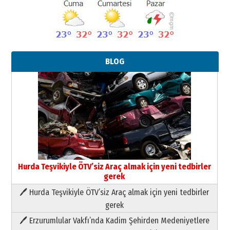
BLOG
Hurda Teşvikiyle ÖTV’siz Araç almak için yeni tedbirler
gerek
🖊 Hurda Teşvikiyle ÖTV’siz Araç almak için yeni tedbirler
Neşat YALÇIN
gerek
Paranın Aile Kültüründeki Yeri
🖊 Erzurumlular Vakfı’nda Kadim Şehirden Medeniyetlere
03 Ağustos 2026 Pazartesi