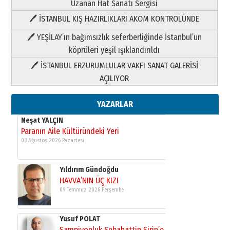
Uzanan Hat Sanatı Sergisi
🖊 İSTANBUL KIŞ HAZIRLIKLARI AKOM KONTROLÜNDE
Yıldırım Gündoğdu
HAVVA’NIN ÜÇ KIZI
🖊 YEŞİLAY’ın bağımsızlık seferberliğinde İstanbul’un
09 Temmuz 2026 Perşembe
köprüleri yeşil ışıklandırıldı
🖊 İSTANBUL ERZURUMLULAR VAKFI SANAT GALERİSİ
Yusuf POLAT
AÇILIYOR
Şampiyonluk Sebahattin Şirin’e
yazar
11 Mayıs 2026 Pazartesi
YAZARLAR
Neşat YALÇIN
Paranın Aile Kültüründeki Yeri
03 Ağustos 2026 Pazartesi
Yıldırım Gündoğdu
HAVVA’NIN ÜÇ KIZI
09 Temmuz 2026 Perşembe
Yusuf POLAT
Şampiyonluk Sebahattin Şirin’e