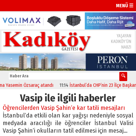
MENÜ ☰
 Yasemin Özsaraç atandı
11:14
İstanbul’da CHP’nin 23 İlçe Başkanı B
Vasip ile ilgili haberler
Öğrencilerden Vasip Şahin’e kar tatili mesajları
İstanbul’da etkili olan kar yağışı nedeniyle sosyal
medyada aracılığı ile öğrenciler İstanbul Valisi
Vasip Şahin’i okulların tatil edilmesi için mesaj…