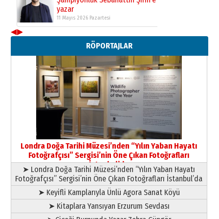
yazar
11 Mayıs 2026 Pazartesi
◀
▶
Neşat YALÇIN
RÖPORTAJLAR
Paranın Aile Kültüründeki Yeri
03 Ağustos 2026 Pazartesi
Yıldırım Gündoğdu
HAVVA’NIN ÜÇ KIZI
09 Temmuz 2026 Perşembe
Yusuf POLAT
Şampiyonluk Sebahattin Şirin’e
Londra Doğa Tarihi Müzesi’nden “Yılın Yaban Hayatı
yazar
Fotoğrafçısı” Sergisi’nin Öne Çıkan Fotoğrafları
11 Mayıs 2026 Pazartesi
İstanbul’da
➤ Londra Doğa Tarihi Müzesi’nden “Yılın Yaban Hayatı
Fotoğrafçısı” Sergisi’nin Öne Çıkan Fotoğrafları İstanbul’da
➤ Keyifli Kamplarıyla Ünlü Agora Sanat Köyü
➤ Kitaplara Yansıyan Erzurum Sevdası