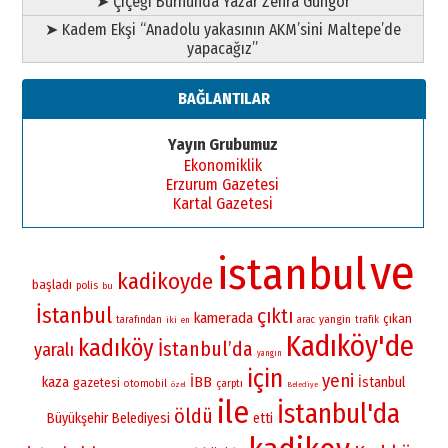
➤ Çiçeği Burnunda Yazar Zehra Güngör
➤ Kadem Ekşi “Anadolu yakasının AKM’sini Maltepe’de
yapacağız”
BAĞLANTILAR
Yayın Grubumuz
Ekonomiklik
Erzurum Gazetesi
Kartal Gazetesi
ve
istanbul
kadikoyde
başladı
polis
bu
İstanbul
çıktı
kamerada
çıkan
yangin
tarafından
iki
arac
trafik
en
Kadıköy'de
kadıköy
İstanbul’da
yaralı
yangın
için
yeni
İBB
kaza
İstanbul
gazetesi
otomobil
çarptı
özel
Belediye
ile
İstanbul'da
öldü
Büyükşehir Belediyesi
etti