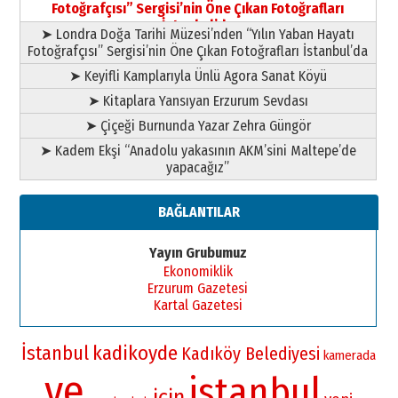
Fotoğrafçısı” Sergisi’nin Öne Çıkan Fotoğrafları
11 Mayıs 2026 Pazartesi
İstanbul’da
➤ Londra Doğa Tarihi Müzesi’nden “Yılın Yaban Hayatı
Fotoğrafçısı” Sergisi’nin Öne Çıkan Fotoğrafları İstanbul’da
➤ Keyifli Kamplarıyla Ünlü Agora Sanat Köyü
➤ Kitaplara Yansıyan Erzurum Sevdası
➤ Çiçeği Burnunda Yazar Zehra Güngör
➤ Kadem Ekşi “Anadolu yakasının AKM’sini Maltepe’de
yapacağız”
BAĞLANTILAR
Yayın Grubumuz
Ekonomiklik
Erzurum Gazetesi
Kartal Gazetesi
İstanbul
kadikoyde
Kadıköy Belediyesi
kamerada
ve
istanbul
için