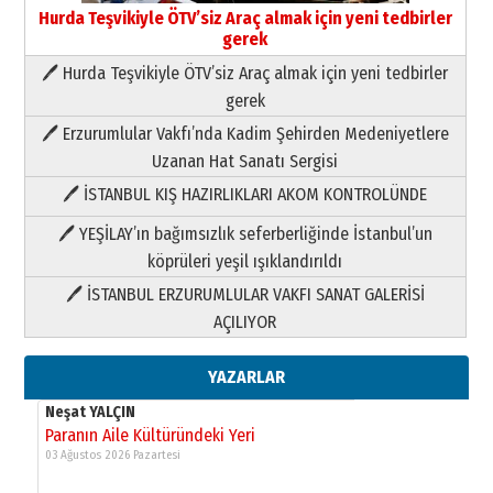
Hurda Teşvikiyle ÖTV’siz Araç almak için yeni tedbirler
gerek
🖊 Hurda Teşvikiyle ÖTV’siz Araç almak için yeni tedbirler
Neşat YALÇIN
gerek
Paranın Aile Kültüründeki Yeri
🖊 Erzurumlular Vakfı’nda Kadim Şehirden Medeniyetlere
03 Ağustos 2026 Pazartesi
Uzanan Hat Sanatı Sergisi
🖊 İSTANBUL KIŞ HAZIRLIKLARI AKOM KONTROLÜNDE
Yıldırım Gündoğdu
HAVVA’NIN ÜÇ KIZI
🖊 YEŞİLAY’ın bağımsızlık seferberliğinde İstanbul’un
09 Temmuz 2026 Perşembe
köprüleri yeşil ışıklandırıldı
🖊 İSTANBUL ERZURUMLULAR VAKFI SANAT GALERİSİ
Yusuf POLAT
AÇILIYOR
Şampiyonluk Sebahattin Şirin’e
yazar
11 Mayıs 2026 Pazartesi
YAZARLAR
Neşat YALÇIN
Paranın Aile Kültüründeki Yeri
03 Ağustos 2026 Pazartesi