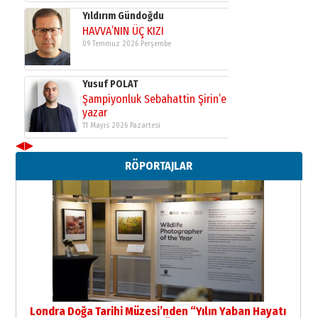
Yıldırım Gündoğdu
HAVVA’NIN ÜÇ KIZI
09 Temmuz 2026 Perşembe
Yusuf POLAT
Şampiyonluk Sebahattin Şirin’e
yazar
11 Mayıs 2026 Pazartesi
◀
▶
Neşat YALÇIN
RÖPORTAJLAR
Paranın Aile Kültüründeki Yeri
03 Ağustos 2026 Pazartesi
Yıldırım Gündoğdu
HAVVA’NIN ÜÇ KIZI
09 Temmuz 2026 Perşembe
Yusuf POLAT
Şampiyonluk Sebahattin Şirin’e
Londra Doğa Tarihi Müzesi’nden “Yılın Yaban Hayatı
yazar