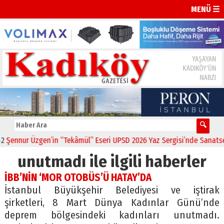
MENÜ ☰
nnur Üzgen’in “Tekâmül” Eseri UPSD 2026 Yaz Sergisi’nde Sanatseverl
unutmadı ile ilgili haberler
İBB’NİN ‘MOR OTOBÜS’Ü HATAY’DA
İstanbul Büyükşehir Belediyesi ve iştirak
şirketleri, 8 Mart Dünya Kadınlar Günü’nde
deprem bölgesindeki kadınları unutmadı.