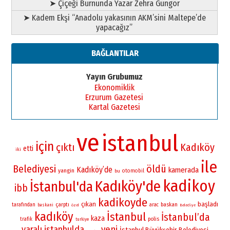
➤ Çiçeği Burnunda Yazar Zehra Güngör
➤ Kadem Ekşi “Anadolu yakasının AKM’sini Maltepe’de
yapacağız”
BAĞLANTILAR
Yayın Grubumuz
Ekonomiklik
Erzurum Gazetesi
Kartal Gazetesi
ve
istanbul
için
çıktı
Kadıköy
etti
iki
ile
Belediyesi
öldü
Kadıköy’de
kamerada
yangin
otomobil
bu
kadikoy
Kadıköy'de
İstanbul'da
ibb
kadikoyde
çıkan
başladı
çarptı
baskan
tarafından
arac
baskani
özel
Belediye
kadıköy
İstanbul
İstanbul’da
kaza
polis
trafik
turkiye
yaralı
istanbulda
yeni