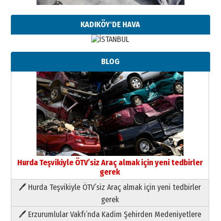
KADIKÖY'DE HAVA
BLOG
Neşat YALÇIN
Paranın Aile Kültüründeki Yeri
03 Ağustos 2026 Pazartesi
Yıldırım Gündoğdu
HAVVA’NIN ÜÇ KIZI
09 Temmuz 2026 Perşembe
Hurda Teşvikiyle ÖTV’siz Araç almak için yeni tedbirler
gerek
Yusuf POLAT
🖊 Hurda Teşvikiyle ÖTV’siz Araç almak için yeni tedbirler
Şampiyonluk Sebahattin Şirin’e
gerek
yazar
11 Mayıs 2026 Pazartesi
🖊 Erzurumlular Vakfı’nda Kadim Şehirden Medeniyetlere