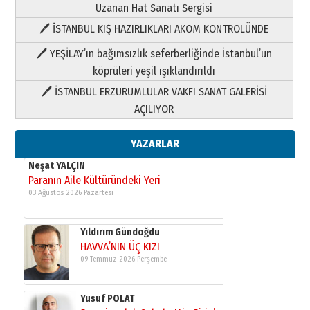
Uzanan Hat Sanatı Sergisi
Neşat YALÇIN
Paranın Aile Kültüründeki Yeri
🖊 İSTANBUL KIŞ HAZIRLIKLARI AKOM KONTROLÜNDE
03 Ağustos 2026 Pazartesi
🖊 YEŞİLAY’ın bağımsızlık seferberliğinde İstanbul’un
köprüleri yeşil ışıklandırıldı
Yıldırım Gündoğdu
🖊 İSTANBUL ERZURUMLULAR VAKFI SANAT GALERİSİ
HAVVA’NIN ÜÇ KIZI
AÇILIYOR
09 Temmuz 2026 Perşembe
YAZARLAR
Yusuf POLAT
Şampiyonluk Sebahattin Şirin’e
yazar
11 Mayıs 2026 Pazartesi
Neşat YALÇIN
Paranın Aile Kültüründeki Yeri
03 Ağustos 2026 Pazartesi
Yıldırım Gündoğdu
HAVVA’NIN ÜÇ KIZI
09 Temmuz 2026 Perşembe