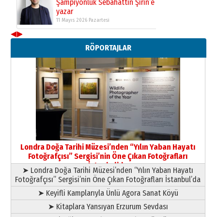
Yusuf POLAT
◀
▶
Şampiyonluk Sebahattin Şirin’e
yazar
RÖPORTAJLAR
11 Mayıs 2026 Pazartesi
Londra Doğa Tarihi Müzesi’nden “Yılın Yaban Hayatı
Fotoğrafçısı” Sergisi’nin Öne Çıkan Fotoğrafları
İstanbul’da
➤ Londra Doğa Tarihi Müzesi’nden “Yılın Yaban Hayatı
Fotoğrafçısı” Sergisi’nin Öne Çıkan Fotoğrafları İstanbul’da
➤ Keyifli Kamplarıyla Ünlü Agora Sanat Köyü
➤ Kitaplara Yansıyan Erzurum Sevdası