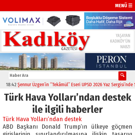
MENÜ ☰
18:42
Şennur Üzgen’in “Tekâmül” Eseri UPSD 2026 Yaz Sergisi’nde San
Türk Hava Yolları’ndan destek
ile ilgili haberler
Türk Hava Yolları’ndan destek
ABD Başkanı Donald Trump’ın ülkeye göçmen
girişlerinin sınırlandırılmasına ilişkin tasarıyı