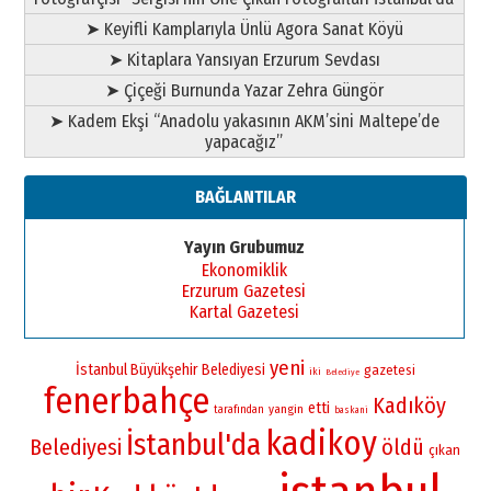
➤ Keyifli Kamplarıyla Ünlü Agora Sanat Köyü
➤ Kitaplara Yansıyan Erzurum Sevdası
➤ Çiçeği Burnunda Yazar Zehra Güngör
➤ Kadem Ekşi “Anadolu yakasının AKM’sini Maltepe’de
yapacağız”
BAĞLANTILAR
Yayın Grubumuz
Ekonomiklik
Erzurum Gazetesi
Kartal Gazetesi
yeni
İstanbul Büyükşehir Belediyesi
gazetesi
iki
Belediye
fenerbahçe
Kadıköy
etti
yangin
tarafından
baskani
kadikoy
İstanbul'da
Belediyesi
öldü
çıkan