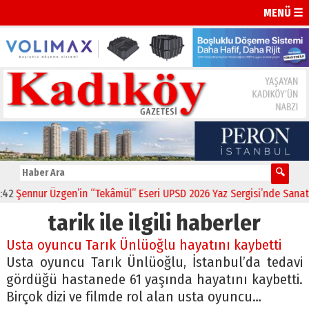
MENÜ ☰
2
Şennur Üzgen’in “Tekâmül” Eseri UPSD 2026 Yaz Sergisi’nde Sanatse
tarik ile ilgili haberler
Usta oyuncu Tarık Ünlüoğlu hayatını kaybetti
Usta oyuncu Tarık Ünlüoğlu, İstanbul’da tedavi
gördüğü hastanede 61 yaşında hayatını kaybetti.
Birçok dizi ve filmde rol alan usta oyuncu…