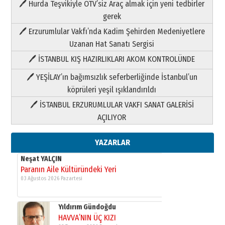
🖊 Hurda Teşvikiyle ÖTV’siz Araç almak için yeni tedbirler
Neşat YALÇIN
gerek
Paranın Aile Kültüründeki Yeri
🖊 Erzurumlular Vakfı’nda Kadim Şehirden Medeniyetlere
03 Ağustos 2026 Pazartesi
Uzanan Hat Sanatı Sergisi
🖊 İSTANBUL KIŞ HAZIRLIKLARI AKOM KONTROLÜNDE
Yıldırım Gündoğdu
HAVVA’NIN ÜÇ KIZI
🖊 YEŞİLAY’ın bağımsızlık seferberliğinde İstanbul’un
09 Temmuz 2026 Perşembe
köprüleri yeşil ışıklandırıldı
🖊 İSTANBUL ERZURUMLULAR VAKFI SANAT GALERİSİ
Yusuf POLAT
AÇILIYOR
Şampiyonluk Sebahattin Şirin’e
yazar
11 Mayıs 2026 Pazartesi
YAZARLAR
Neşat YALÇIN
Paranın Aile Kültüründeki Yeri
03 Ağustos 2026 Pazartesi
Yıldırım Gündoğdu
HAVVA’NIN ÜÇ KIZI