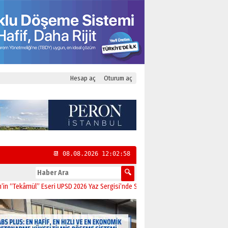
Hesap aç
Oturum aç
📆 08.08.2026 12:02:59
âmül” Eseri UPSD 2026 Yaz Sergisi’nde Sanatseverlerle Buluştu
11:21
CHP Kadık