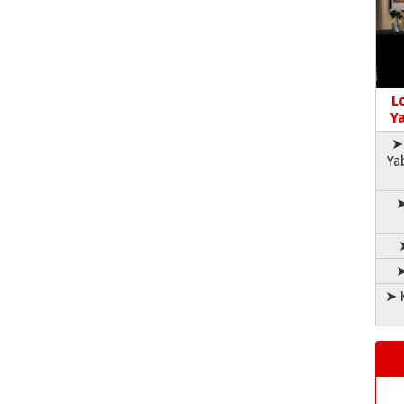
L
Ya
➤ 
Ya
➤
➤
➤ K