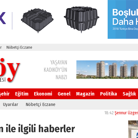
r
Nöbetçi Eczane
şehir
Eğitim
Ekonomi
Genel
Magazin
Politika
Sağlık
Uyarılar
Nöbetçi Eczane
18:42
Şennur Üzgen’in “Tek
ile ilgili haberler