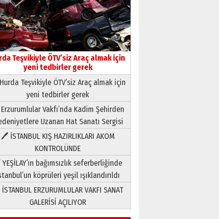
rda Teşvikiyle ÖTV’siz Araç almak için
yeni tedbirler gerek
Hurda Teşvikiyle ÖTV’siz Araç almak için
yeni tedbirler gerek
Neşat YALÇIN
 Erzurumlular Vakfı’nda Kadim Şehirden
Paranın Aile Kültüründeki Yeri
deniyetlere Uzanan Hat Sanatı Sergisi
03 Ağustos 2026 Pazartesi
🖊 İSTANBUL KIŞ HAZIRLIKLARI AKOM
KONTROLÜNDE
Yıldırım Gündoğdu
HAVVA’NIN ÜÇ KIZI
 YEŞİLAY’ın bağımsızlık seferberliğinde
09 Temmuz 2026 Perşembe
stanbul’un köprüleri yeşil ışıklandırıldı
 İSTANBUL ERZURUMLULAR VAKFI SANAT
Yusuf POLAT
GALERİSİ AÇILIYOR
Şampiyonluk Sebahattin
Şirin’e yazar