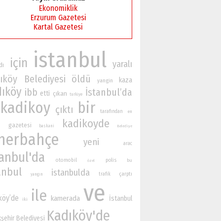
Ekonomiklik
Erzurum Gazetesi
Kartal Gazetesi
istanbul
için
yaralı
dı
ıköy Belediyesi
öldü
kaza
yangin
dıköy
İstanbul’da
ibb
etti
çıkan
turkiye
kadikoy
bir
çıktı
tarafından
en
kadikoyde
gazetesi
n
baskani
Belediye
nerbahçe
yeni
arac
tanbul'da
otomobil
polis
bu
özel
anbul
istanbulda
çarptı
trafik
yangın
ve
ile
köy’de
kamerada
İstanbul
iki
Kadıköy'de
şehir Belediyesi