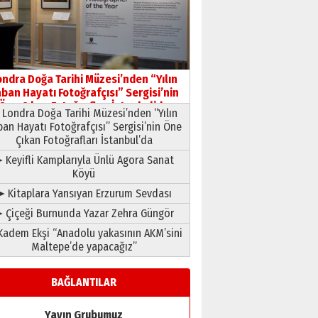
HAVVA’NIN ÜÇ KIZI
09 Temmuz 2026 Perşembe
Yusuf POLAT
Şampiyonluk Sebahattin
ondra Doğa Tarihi Müzesi’nden “Yılın
Şirin’e yazar
ban Hayatı Fotoğrafçısı” Sergisi’nin
11 Mayıs 2026 Pazartesi
Öne Çıkan Fotoğrafları İstanbul’da
Londra Doğa Tarihi Müzesi’nden “Yılın
ban Hayatı Fotoğrafçısı” Sergisi’nin Öne
Çıkan Fotoğrafları İstanbul’da
 Keyifli Kamplarıyla Ünlü Agora Sanat
Köyü
➤ Kitaplara Yansıyan Erzurum Sevdası
 Çiçeği Burnunda Yazar Zehra Güngör
adem Ekşi “Anadolu yakasının AKM’sini
Maltepe’de yapacağız”
BAĞLANTILAR
Yayın Grubumuz