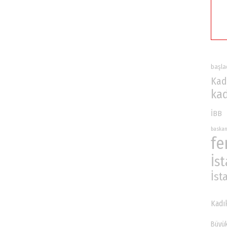
başla
Kad
ka
İBB
baska
fe
İs
İst
Kadı
Büyük