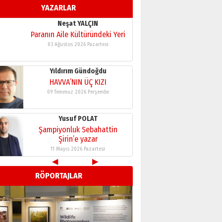
YAZARLAR
11 Mayıs 2026 Pazartesi
Neşat YALÇIN
Paranın Aile Kültüründeki Yeri
03 Ağustos 2026 Pazartesi
Yıldırım Gündoğdu
HAVVA’NIN ÜÇ KIZI
09 Temmuz 2026 Perşembe
Yusuf POLAT
Şampiyonluk Sebahattin
Şirin’e yazar
11 Mayıs 2026 Pazartesi
◀
▶
Neşat YALÇIN
RÖPORTAJLAR
Paranın Aile Kültüründeki Yeri
03 Ağustos 2026 Pazartesi
Yıldırım Gündoğdu