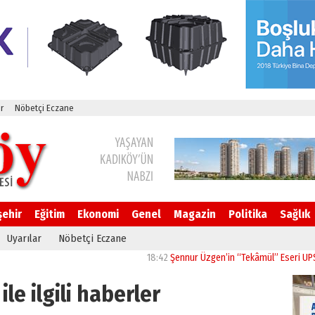
r
Nöbetçi Eczane
şehir
Eğitim
Ekonomi
Genel
Magazin
Politika
Sağlık
Uyarılar
Nöbetçi Eczane
18:42
Şennur Üzgen’in “Tekâmül” Eseri UPSD 2026 Y
ile ilgili haberler