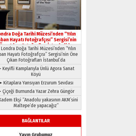
HAVVA’NIN ÜÇ KIZI
09 Temmuz 2026 Perşembe
Yusuf POLAT
Şampiyonluk Sebahattin
ondra Doğa Tarihi Müzesi’nden “Yılın
Şirin’e yazar
ban Hayatı Fotoğrafçısı” Sergisi’nin
11 Mayıs 2026 Pazartesi
Öne Çıkan Fotoğrafları İstanbul’da
Londra Doğa Tarihi Müzesi’nden “Yılın
ban Hayatı Fotoğrafçısı” Sergisi’nin Öne
Çıkan Fotoğrafları İstanbul’da
 Keyifli Kamplarıyla Ünlü Agora Sanat
Köyü
➤ Kitaplara Yansıyan Erzurum Sevdası
 Çiçeği Burnunda Yazar Zehra Güngör
adem Ekşi “Anadolu yakasının AKM’sini
Maltepe’de yapacağız”
BAĞLANTILAR
Yayın Grubumuz