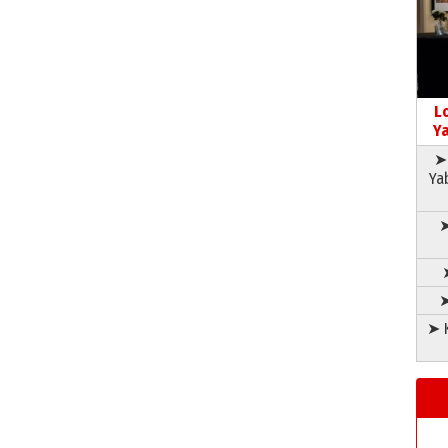
L
Ya
➤ 
Ya
➤
➤
➤ K