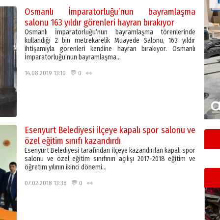
Osmanlı İmparatorluğu’nun bayramlaşma
salonu 163 yıldır görenleri hayran bırakıyor
Osmanlı İmparatorluğu’nun bayramlaşma törenlerinde
kullandığı 2 bin metrekarelik Muayede Salonu, 163 yıldır
ihtişamıyla görenleri kendine hayran bırakıyor. Osmanlı
İmparatorluğu’nun bayramlaşma…
14.08.2019 13:10 💬 0 👀
Esenyurt Belediyesi ilçeye kapalı spor salonu ve
özel eğitim sınıfı kazandırdı
Esenyurt Belediyesi tarafından ilçeye kazandırılan kapalı spor
salonu ve özel eğitim sınıfının açılışı 2017-2018 eğitim ve
öğretim yılının ikinci dönemi…
07.02.2018 13:38 💬 0 👀