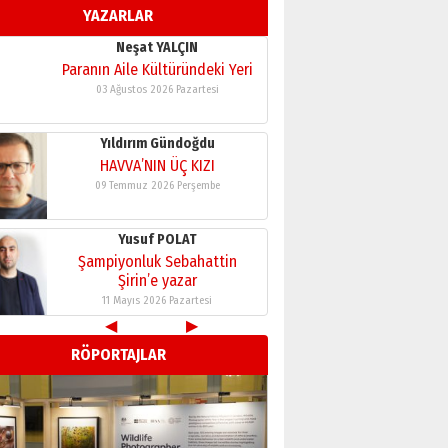
YAZARLAR
11 Mayıs 2026 Pazartesi
Neşat YALÇIN
Paranın Aile Kültüründeki Yeri
03 Ağustos 2026 Pazartesi
Yıldırım Gündoğdu
HAVVA’NIN ÜÇ KIZI
09 Temmuz 2026 Perşembe
Yusuf POLAT
Şampiyonluk Sebahattin
Şirin’e yazar
11 Mayıs 2026 Pazartesi
◀
▶
Neşat YALÇIN
RÖPORTAJLAR
Paranın Aile Kültüründeki Yeri
03 Ağustos 2026 Pazartesi
Yıldırım Gündoğdu