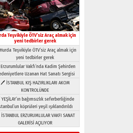
rda Teşvikiyle ÖTV’siz Araç almak için
yeni tedbirler gerek
Hurda Teşvikiyle ÖTV’siz Araç almak için
yeni tedbirler gerek
Neşat YALÇIN
 Erzurumlular Vakfı’nda Kadim Şehirden
Paranın Aile Kültüründeki Yeri
deniyetlere Uzanan Hat Sanatı Sergisi
03 Ağustos 2026 Pazartesi
🖊 İSTANBUL KIŞ HAZIRLIKLARI AKOM
KONTROLÜNDE
Yıldırım Gündoğdu
HAVVA’NIN ÜÇ KIZI
 YEŞİLAY’ın bağımsızlık seferberliğinde
09 Temmuz 2026 Perşembe
stanbul’un köprüleri yeşil ışıklandırıldı
 İSTANBUL ERZURUMLULAR VAKFI SANAT
Yusuf POLAT
GALERİSİ AÇILIYOR
Şampiyonluk Sebahattin
Şirin’e yazar