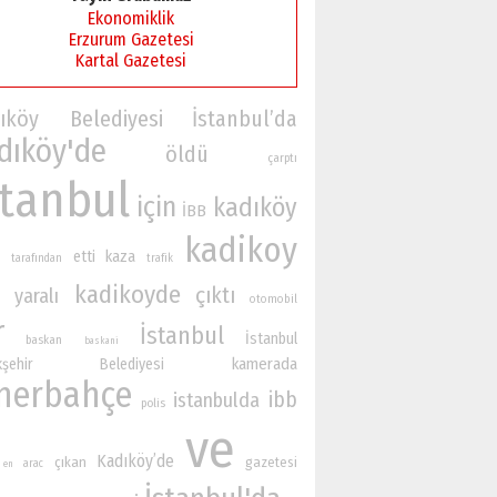
Ekonomiklik
Erzurum Gazetesi
Kartal Gazetesi
ıköy Belediyesi
İstanbul’da
dıköy'de
öldü
çarptı
stanbul
için
kadıköy
İBB
kadikoy
etti
kaza
tarafından
trafik
kadikoyde
çıktı
yaralı
otomobil
r
İstanbul
İstanbul
baskan
baskani
kamerada
ükşehir Belediyesi
nerbahçe
ibb
istanbulda
polis
ve
Kadıköy’de
çıkan
gazetesi
arac
en