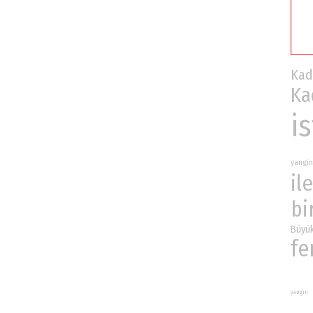
Kad
Ka
i
yangin
ile
bi
Büy
fe
yangın