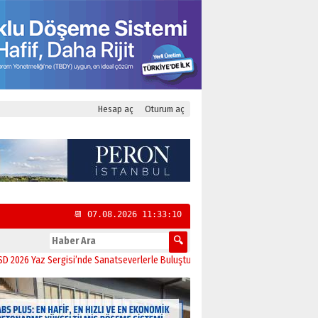
Hesap aç
Oturum aç
📆 07.08.2026 11:33:11
az Sergisi’nde Sanatseverlerle Buluştu
11:21
CHP Kadıköy İlçe Başkanlığı’na Y