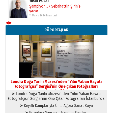
Neşat YALÇIN
Paranın Aile Kültüründeki Yeri
03 Ağustos 2026 Pazartesi
◀
▶
Yıldırım Gündoğdu
RÖPORTAJLAR
HAVVA’NIN ÜÇ KIZI
09 Temmuz 2026 Perşembe
Yusuf POLAT
Şampiyonluk Sebahattin Şirin’e
yazar
11 Mayıs 2026 Pazartesi
Londra Doğa Tarihi Müzesi’nden “Yılın Yaban Hayatı
Fotoğrafçısı” Sergisi’nin Öne Çıkan Fotoğrafları
İstanbul’da
➤ Londra Doğa Tarihi Müzesi’nden “Yılın Yaban Hayatı
Fotoğrafçısı” Sergisi’nin Öne Çıkan Fotoğrafları İstanbul’da
➤ Keyifli Kamplarıyla Ünlü Agora Sanat Köyü
➤ Kitaplara Yansıyan Erzurum Sevdası