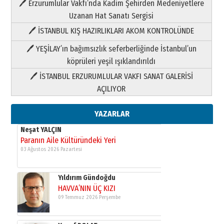
HAVVA’NIN ÜÇ KIZI
🖊 Erzurumlular Vakfı’nda Kadim Şehirden Medeniyetlere
09 Temmuz 2026 Perşembe
Uzanan Hat Sanatı Sergisi
🖊 İSTANBUL KIŞ HAZIRLIKLARI AKOM KONTROLÜNDE
Yusuf POLAT
🖊 YEŞİLAY’ın bağımsızlık seferberliğinde İstanbul’un
Şampiyonluk Sebahattin Şirin’e
yazar
köprüleri yeşil ışıklandırıldı
11 Mayıs 2026 Pazartesi
🖊 İSTANBUL ERZURUMLULAR VAKFI SANAT GALERİSİ
Neşat YALÇIN
AÇILIYOR
Paranın Aile Kültüründeki Yeri
03 Ağustos 2026 Pazartesi
YAZARLAR
Yıldırım Gündoğdu
HAVVA’NIN ÜÇ KIZI
09 Temmuz 2026 Perşembe
Yusuf POLAT
Şampiyonluk Sebahattin Şirin’e
yazar
11 Mayıs 2026 Pazartesi