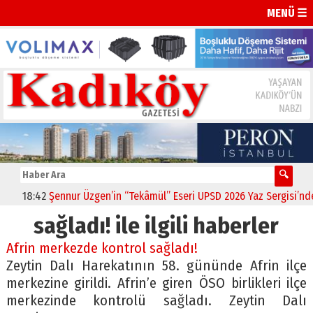
MENÜ ☰
18:42
Şennur Üzgen’in “Tekâmül” Eseri UPSD 2026 Yaz Sergisi’nde S
sağladı! ile ilgili haberler
Afrin merkezde kontrol sağladı!
Zeytin Dalı Harekatının 58. gününde Afrin ilçe
merkezine girildi. Afrin’e giren ÖSO birlikleri ilçe
merkezinde kontrolü sağladı. Zeytin Dalı