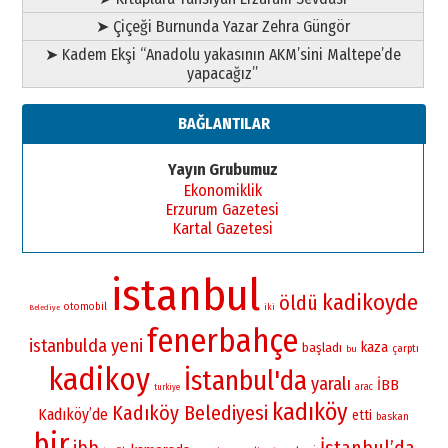
➤ Çiçeği Burnunda Yazar Zehra Güngör
➤ Kadem Ekşi “Anadolu yakasının AKM’sini Maltepe’de
yapacağız”
BAĞLANTILAR
Yayın Grubumuz
Ekonomiklik
Erzurum Gazetesi
Kartal Gazetesi
istanbul
kadikoyde
öldü
otomobil
iki
Belediye
fenerbahçe
istanbulda
yeni
kaza
başladı
çarptı
bu
kadikoy
İstanbul'da
yaralı
İBB
arac
turkiye
kadıköy
Kadıköy Belediyesi
Kadıköy’de
etti
baskan
bir
İstanbul’da