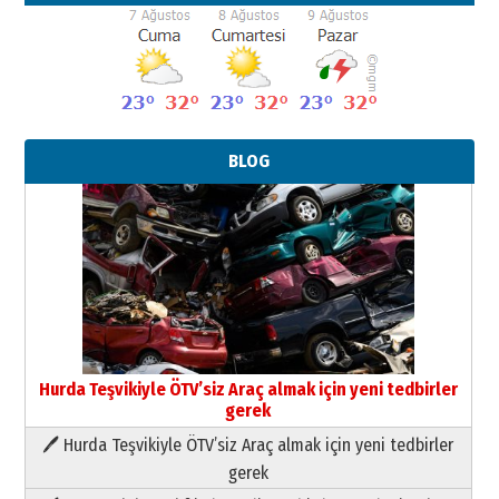
BLOG
Neşat YALÇIN
Hurda Teşvikiyle ÖTV’siz Araç almak için yeni tedbirler
Paranın Aile Kültüründeki Yeri
gerek
03 Ağustos 2026 Pazartesi
🖊 Hurda Teşvikiyle ÖTV’siz Araç almak için yeni tedbirler
gerek
Yıldırım Gündoğdu