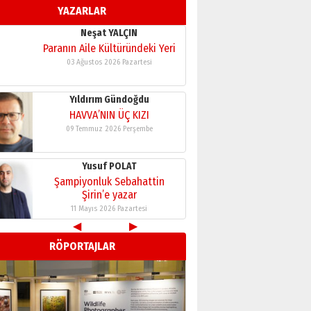
YAZARLAR
11 Mayıs 2026 Pazartesi
Neşat YALÇIN
Paranın Aile Kültüründeki Yeri
03 Ağustos 2026 Pazartesi
Yıldırım Gündoğdu
HAVVA’NIN ÜÇ KIZI
09 Temmuz 2026 Perşembe
Yusuf POLAT
Şampiyonluk Sebahattin
Şirin’e yazar
11 Mayıs 2026 Pazartesi
◀
▶
Neşat YALÇIN
RÖPORTAJLAR
Paranın Aile Kültüründeki Yeri
03 Ağustos 2026 Pazartesi
Yıldırım Gündoğdu