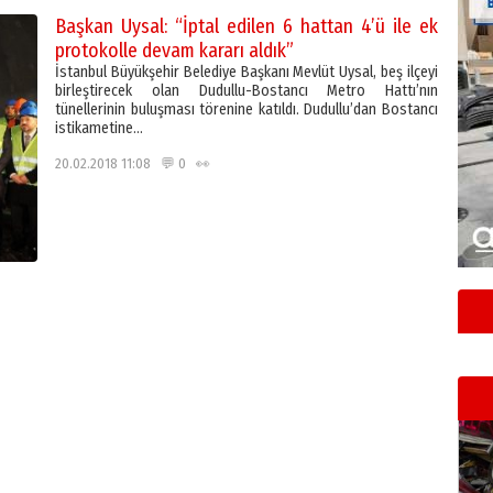
Başkan Uysal: “İptal edilen 6 hattan 4’ü ile ek
protokolle devam kararı aldık”
İstanbul Büyükşehir Belediye Başkanı Mevlüt Uysal, beş ilçeyi
birleştirecek olan Dudullu-Bostancı Metro Hattı’nın
tünellerinin buluşması törenine katıldı. Dudullu’dan Bostancı
istikametine…
20.02.2018 11:08 💬 0 👀