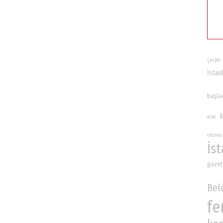
çarptı
İstan
başla
arac
otomo
İs
gazet
Bel
fe