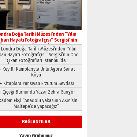
HAVVA’NIN ÜÇ KIZI
09 Temmuz 2026 Perşembe
Yusuf POLAT
Şampiyonluk Sebahattin
ondra Doğa Tarihi Müzesi’nden “Yılın
Şirin’e yazar
ban Hayatı Fotoğrafçısı” Sergisi’nin
11 Mayıs 2026 Pazartesi
Öne Çıkan Fotoğrafları İstanbul’da
Londra Doğa Tarihi Müzesi’nden “Yılın
ban Hayatı Fotoğrafçısı” Sergisi’nin Öne
Çıkan Fotoğrafları İstanbul’da
 Keyifli Kamplarıyla Ünlü Agora Sanat
Köyü
➤ Kitaplara Yansıyan Erzurum Sevdası
 Çiçeği Burnunda Yazar Zehra Güngör
adem Ekşi “Anadolu yakasının AKM’sini
Maltepe’de yapacağız”
BAĞLANTILAR
Yayın Grubumuz