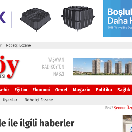
r
Nöbetçi Eczane
şehir
Eğitim
Ekonomi
Genel
Magazin
Politika
Sağlık
Uyarılar
Nöbetçi Eczane
18:42
Şennur Üzgen’in “T
e ile ilgili haberler