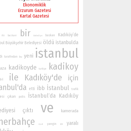
Ekonomiklik
Erzurum Gazetesi
Kartal Gazetesi
bir
Kadıköy’de
baskan
iki
baskani
Belediye
öldü
istanbulda
bul Büyükşehir Belediyesi
istanbul
yeni
dı
tarafından
bu
kadikoy
kadikoyde
kaza
turkiye
ile
Kadıköy'de
için
bil
tanbul'da
İstanbul
ibb
etti
trafik
İstanbul’da
Kadıköy
esi
çıkan
polis
ve
ediyesi
çıktı
kamerada
nerbahçe
yaralı
yangin
en
özel