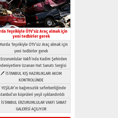
rda Teşvikiyle ÖTV’siz Araç almak için
yeni tedbirler gerek
Hurda Teşvikiyle ÖTV’siz Araç almak için
yeni tedbirler gerek
Neşat YALÇIN
 Erzurumlular Vakfı’nda Kadim Şehirden
Paranın Aile Kültüründeki Yeri
deniyetlere Uzanan Hat Sanatı Sergisi
03 Ağustos 2026 Pazartesi
🖊 İSTANBUL KIŞ HAZIRLIKLARI AKOM
KONTROLÜNDE
Yıldırım Gündoğdu
HAVVA’NIN ÜÇ KIZI
 YEŞİLAY’ın bağımsızlık seferberliğinde
09 Temmuz 2026 Perşembe
stanbul’un köprüleri yeşil ışıklandırıldı
 İSTANBUL ERZURUMLULAR VAKFI SANAT
Yusuf POLAT
GALERİSİ AÇILIYOR
Şampiyonluk Sebahattin
Şirin’e yazar