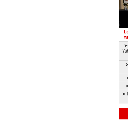
L
Ya
➤ 
Ya
➤
➤
➤ K