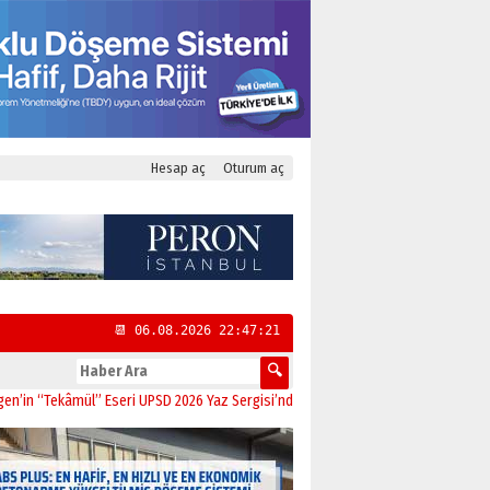
Hesap aç
Oturum aç
📆 06.08.2026 22:47:22
ekâmül” Eseri UPSD 2026 Yaz Sergisi’nde Sanatseverlerle Buluştu
11:21
CHP Ka