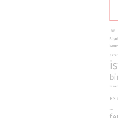
İBB
Büyü
kame
gazet
i
bi
baska
Bel
özel
fe