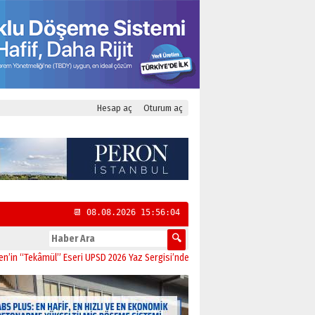
Hesap aç
Oturum aç
📆 08.08.2026 15:56:05
ekâmül” Eseri UPSD 2026 Yaz Sergisi’nde Sanatseverlerle Buluştu
11:21
CHP Ka