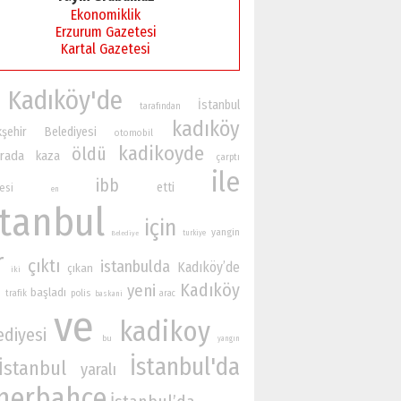
Ekonomiklik
Erzurum Gazetesi
Kartal Gazetesi
Kadıköy'de
İstanbul
tarafından
kadıköy
kşehir Belediyesi
otomobil
kadikoyde
öldü
rada
kaza
çarptı
ile
ibb
etti
esi
en
stanbul
için
yangin
turkiye
Belediye
r
çıktı
istanbulda
Kadıköy’de
çıkan
iki
Kadıköy
yeni
başladı
n
polis
trafik
arac
baskani
ve
kadikoy
ediyesi
bu
yangın
İstanbul'da
İstanbul
yaralı
nerbahçe