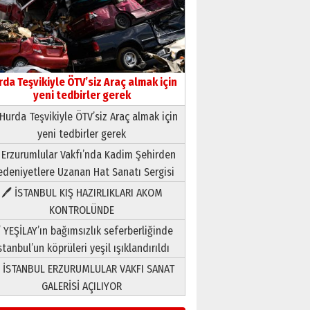
rda Teşvikiyle ÖTV’siz Araç almak için
yeni tedbirler gerek
Hurda Teşvikiyle ÖTV’siz Araç almak için
yeni tedbirler gerek
Neşat YALÇIN
 Erzurumlular Vakfı’nda Kadim Şehirden
Paranın Aile Kültüründeki Yeri
deniyetlere Uzanan Hat Sanatı Sergisi
03 Ağustos 2026 Pazartesi
🖊 İSTANBUL KIŞ HAZIRLIKLARI AKOM
KONTROLÜNDE
Yıldırım Gündoğdu
HAVVA’NIN ÜÇ KIZI
 YEŞİLAY’ın bağımsızlık seferberliğinde
09 Temmuz 2026 Perşembe
stanbul’un köprüleri yeşil ışıklandırıldı
 İSTANBUL ERZURUMLULAR VAKFI SANAT
Yusuf POLAT
GALERİSİ AÇILIYOR
Şampiyonluk Sebahattin
Şirin’e yazar