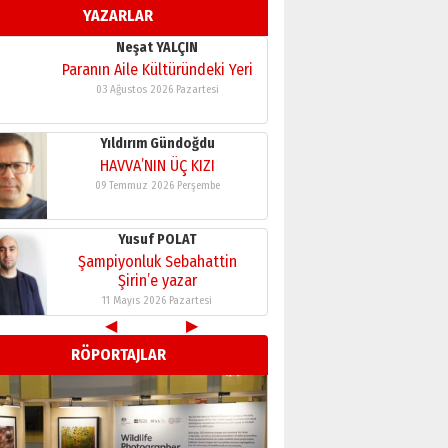
YAZARLAR
11 Mayıs 2026 Pazartesi
Neşat YALÇIN
Paranın Aile Kültüründeki Yeri
03 Ağustos 2026 Pazartesi
Yıldırım Gündoğdu
HAVVA’NIN ÜÇ KIZI
09 Temmuz 2026 Perşembe
Yusuf POLAT
Şampiyonluk Sebahattin
Şirin’e yazar
11 Mayıs 2026 Pazartesi
◀
▶
Neşat YALÇIN
RÖPORTAJLAR
Paranın Aile Kültüründeki Yeri
03 Ağustos 2026 Pazartesi
Yıldırım Gündoğdu