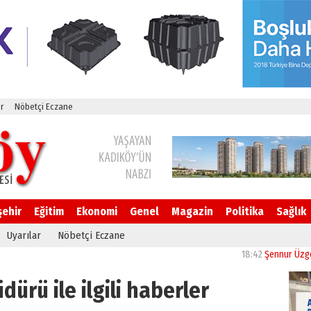
r
Nöbetçi Eczane
şehir
Eğitim
Ekonomi
Genel
Magazin
Politika
Sağlık
Uyarılar
Nöbetçi Eczane
18:42
Şennur Üzgen’in “T
ürü ile ilgili haberler