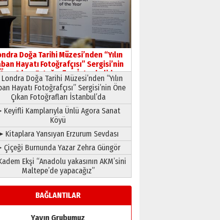
HAVVA’NIN ÜÇ KIZI
09 Temmuz 2026 Perşembe
Yusuf POLAT
Şampiyonluk Sebahattin
ondra Doğa Tarihi Müzesi’nden “Yılın
Şirin’e yazar
ban Hayatı Fotoğrafçısı” Sergisi’nin
11 Mayıs 2026 Pazartesi
Öne Çıkan Fotoğrafları İstanbul’da
Londra Doğa Tarihi Müzesi’nden “Yılın
ban Hayatı Fotoğrafçısı” Sergisi’nin Öne
Çıkan Fotoğrafları İstanbul’da
 Keyifli Kamplarıyla Ünlü Agora Sanat
Köyü
➤ Kitaplara Yansıyan Erzurum Sevdası
 Çiçeği Burnunda Yazar Zehra Güngör
adem Ekşi “Anadolu yakasının AKM’sini
Maltepe’de yapacağız”
BAĞLANTILAR
Yayın Grubumuz