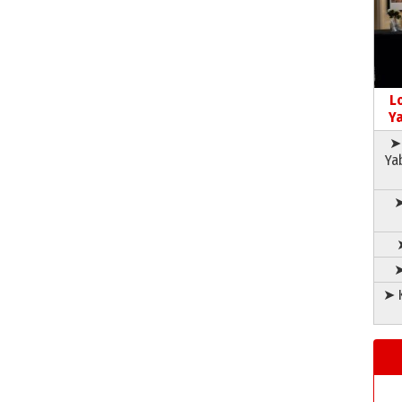
L
Ya
➤ 
Ya
➤
➤
➤ K