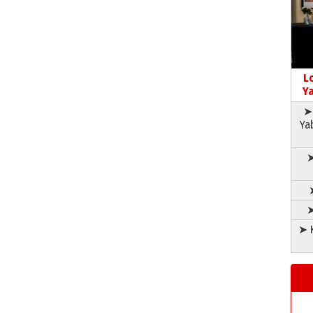
L
Ya
➤ 
Ya
➤
➤
➤ K