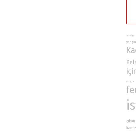
turkiye
yangin
Ka
Bel
içi
yangın
fe
i
çıkan
kame