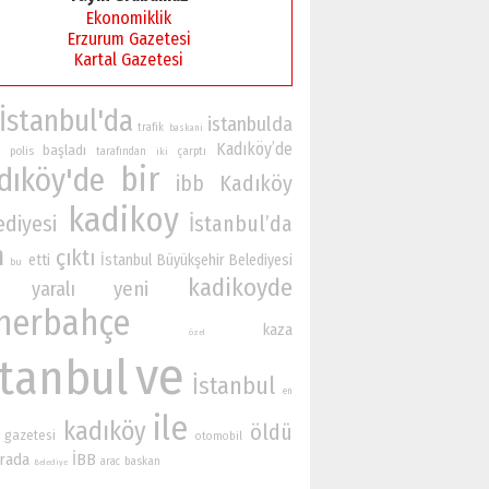
Ekonomiklik
Erzurum Gazetesi
Kartal Gazetesi
İstanbul'da
istanbulda
trafik
baskani
Kadıköy’de
başladı
polis
çarptı
tarafından
iki
bir
dıköy'de
Kadıköy
ibb
kadikoy
ediyesi
İstanbul’da
n
çıktı
etti
İstanbul Büyükşehir Belediyesi
bu
kadikoyde
yaralı
yeni
nerbahçe
kaza
özel
ve
stanbul
İstanbul
en
ile
kadıköy
öldü
gazetesi
otomobil
rada
İBB
baskan
arac
Belediye