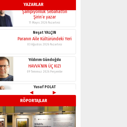
YAZARLAR
11 Mayıs 2026 Pazartesi
Neşat YALÇIN
Paranın Aile Kültüründeki Yeri
03 Ağustos 2026 Pazartesi
Yıldırım Gündoğdu
HAVVA’NIN ÜÇ KIZI
09 Temmuz 2026 Perşembe
Yusuf POLAT
Şampiyonluk Sebahattin
Şirin’e yazar
11 Mayıs 2026 Pazartesi
◀
▶
Neşat YALÇIN
RÖPORTAJLAR
Paranın Aile Kültüründeki Yeri
03 Ağustos 2026 Pazartesi
Yıldırım Gündoğdu