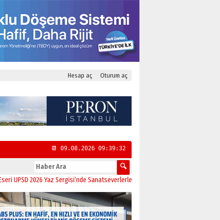
Hesap aç
Oturum aç
📆 09.08.2026 09:39:33
SD 2026 Yaz Sergisi’nde Sanatseverlerle Buluştu
11:21
CHP Kadıköy İlçe Başka