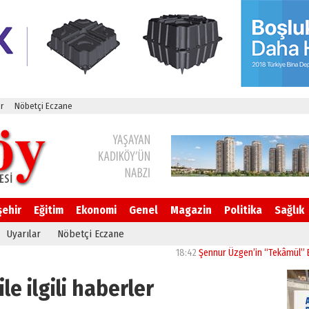
r
Nöbetçi Eczane
şehir
Eğitim
Ekonomi
Genel
Magazin
Politika
Sağlık
Uyarılar
Nöbetçi Eczane
18:42
Şennur Üzgen’in “Tekâmül” Eseri UP
le ilgili haberler