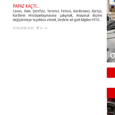
PAPAZ KAÇTI…
Casus, Hain, Şerefsiz, Terörist, Fetöcü, Kürdistancı, Kürtçü,
Kürtlerin Hristiyanlaşmasına çalışmak, Anayasal düzeni
değiştirmeye teşebbüs etmek, Devlete ait gizli bilgileri FETÖ…
15.10.2018 13:01 💬 0 👀