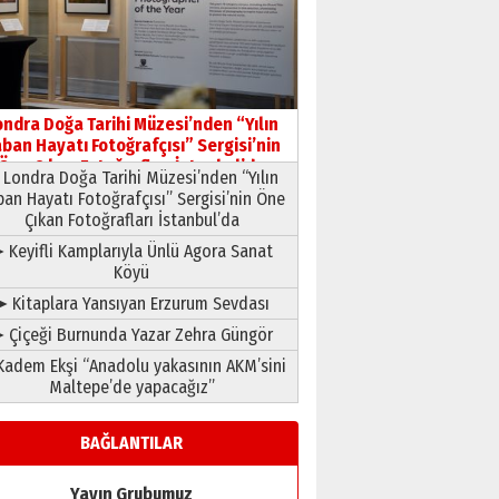
HAVVA’NIN ÜÇ KIZI
09 Temmuz 2026 Perşembe
Yusuf POLAT
Şampiyonluk Sebahattin
ondra Doğa Tarihi Müzesi’nden “Yılın
Şirin’e yazar
ban Hayatı Fotoğrafçısı” Sergisi’nin
11 Mayıs 2026 Pazartesi
Öne Çıkan Fotoğrafları İstanbul’da
Londra Doğa Tarihi Müzesi’nden “Yılın
ban Hayatı Fotoğrafçısı” Sergisi’nin Öne
Çıkan Fotoğrafları İstanbul’da
 Keyifli Kamplarıyla Ünlü Agora Sanat
Köyü
➤ Kitaplara Yansıyan Erzurum Sevdası
 Çiçeği Burnunda Yazar Zehra Güngör
adem Ekşi “Anadolu yakasının AKM’sini
Maltepe’de yapacağız”
BAĞLANTILAR
Yayın Grubumuz