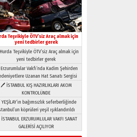
rda Teşvikiyle ÖTV’siz Araç almak için
yeni tedbirler gerek
Hurda Teşvikiyle ÖTV’siz Araç almak için
yeni tedbirler gerek
Neşat YALÇIN
 Erzurumlular Vakfı’nda Kadim Şehirden
Paranın Aile Kültüründeki Yeri
deniyetlere Uzanan Hat Sanatı Sergisi
03 Ağustos 2026 Pazartesi
🖊 İSTANBUL KIŞ HAZIRLIKLARI AKOM
KONTROLÜNDE
Yıldırım Gündoğdu
HAVVA’NIN ÜÇ KIZI
 YEŞİLAY’ın bağımsızlık seferberliğinde
09 Temmuz 2026 Perşembe
stanbul’un köprüleri yeşil ışıklandırıldı
 İSTANBUL ERZURUMLULAR VAKFI SANAT
Yusuf POLAT
GALERİSİ AÇILIYOR
Şampiyonluk Sebahattin
Şirin’e yazar