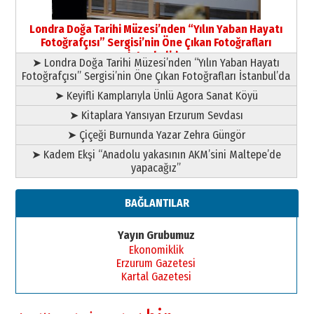
Yusuf POLAT
Şampiyonluk Sebahattin Şirin’e
Londra Doğa Tarihi Müzesi’nden “Yılın Yaban Hayatı
yazar
Fotoğrafçısı” Sergisi’nin Öne Çıkan Fotoğrafları
11 Mayıs 2026 Pazartesi
İstanbul’da
➤ Londra Doğa Tarihi Müzesi’nden “Yılın Yaban Hayatı
Fotoğrafçısı” Sergisi’nin Öne Çıkan Fotoğrafları İstanbul’da
➤ Keyifli Kamplarıyla Ünlü Agora Sanat Köyü
➤ Kitaplara Yansıyan Erzurum Sevdası
➤ Çiçeği Burnunda Yazar Zehra Güngör
➤ Kadem Ekşi “Anadolu yakasının AKM’sini Maltepe’de
yapacağız”
BAĞLANTILAR
Yayın Grubumuz
Ekonomiklik
Erzurum Gazetesi
Kartal Gazetesi