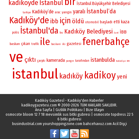
bir
kadikoyde
İstanbul
İstanbul Büyükşehir Belediyesi
İstanbul’da
yaralı
Kadıköy’de
yangin
arac
turkiye
Kadıköy'de
için
öldü
ibb
etti
kaza
başladı
otomobil
İstanbul'da
Kadıköy Belediyesi
İBB
polis
bu
özel
fenerbahçe
ile
çıkan
gazetesi
baskan
trafik
iki
baskani
ve
çıktı
istanbulda
kamerada
çarptı
tarafından
yangın
en
Belediye
istanbul
kadikoy
kadıköy
yeni
Kadıköy Gazetesİ - Kadıköy'den Haberler
kadikoygazetesi.com
© 2000-2026 TÜM HAKLARI SAKLIDIR.
Ana Sayfa
|
Gizlilik Politikası
|
Bize Ulaşın
osmocote bloom 12 7 18 mevsimlik sus bitki gubresi
|
osmocote topdress 22 5
6 bitki gubresi
busindustrial.com
yourshoppingzone.com
bahcehavuz.com
Acil Dişçi