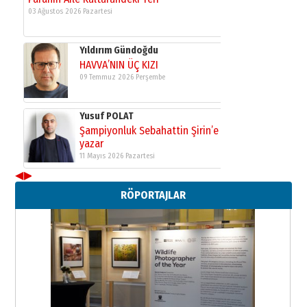
03 Ağustos 2026 Pazartesi
Yıldırım Gündoğdu
HAVVA’NIN ÜÇ KIZI
09 Temmuz 2026 Perşembe
Yusuf POLAT
Şampiyonluk Sebahattin Şirin’e
yazar
11 Mayıs 2026 Pazartesi
◀
▶
Neşat YALÇIN
RÖPORTAJLAR
Paranın Aile Kültüründeki Yeri
03 Ağustos 2026 Pazartesi
Yıldırım Gündoğdu
HAVVA’NIN ÜÇ KIZI
09 Temmuz 2026 Perşembe