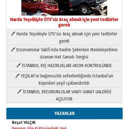
Hurda Teşvikiyle ÖTV’siz Araç almak için yeni tedbirler
gerek
🖊 Hurda Teşvikiyle ÖTV’siz Araç almak için yeni tedbirler
Neşat YALÇIN
gerek
Paranın Aile Kültüründeki Yeri
🖊 Erzurumlular Vakfı’nda Kadim Şehirden Medeniyetlere
03 Ağustos 2026 Pazartesi
Uzanan Hat Sanatı Sergisi
🖊 İSTANBUL KIŞ HAZIRLIKLARI AKOM KONTROLÜNDE
Yıldırım Gündoğdu
HAVVA’NIN ÜÇ KIZI
🖊 YEŞİLAY’ın bağımsızlık seferberliğinde İstanbul’un
09 Temmuz 2026 Perşembe
köprüleri yeşil ışıklandırıldı
🖊 İSTANBUL ERZURUMLULAR VAKFI SANAT GALERİSİ
Yusuf POLAT
AÇILIYOR
Şampiyonluk Sebahattin Şirin’e
yazar
11 Mayıs 2026 Pazartesi
YAZARLAR
Neşat YALÇIN
Paranın Aile Kültüründeki Yeri