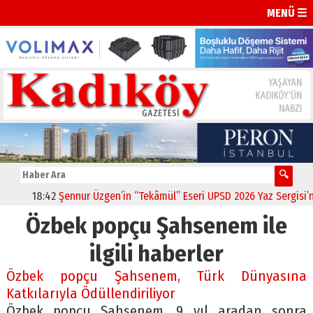
MENÜ ☰
18:42
Şennur Üzgen’in “Tekâmül” Eseri UPSD 2026 Yaz Sergisi’nde
Özbek popçu Şahsenem ile
ilgili haberler
Özbek popçu Şahsenem, Türk Dünyasına
Katkılarıyla Ödüllendiriliyor
Özbek popçu Şahsenem, 9 yıl aradan sonra