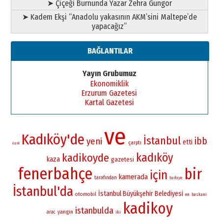
➤ Çiçeği Burnunda Yazar Zehra Güngör
➤ Kadem Ekşi “Anadolu yakasının AKM’sini Maltepe’de
yapacağız”
BAĞLANTILAR
Yayın Grubumuz
Ekonomiklik
Erzurum Gazetesi
Kartal Gazetesi
ve
Kadıköy'de
İstanbul
ibb
yeni
etti
çarptı
özel
kadıköy
kadikoyde
kaza
gazetesi
fenerbahçe
bir
için
kamerada
tarafından
turkiye
İstanbul'da
İstanbul Büyükşehir Belediyesi
otomobil
en
baskani
kadikoy
istanbulda
yangin
arac
iki