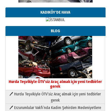
KADIKÖY'DE HAVA
BLOG
Hurda Teşvikiyle ÖTV’siz Araç almak için yeni tedbirler
gerek
🖊 Hurda Teşvikiyle ÖTV’siz Araç almak için yeni tedbirler
Neşat YALÇIN
gerek
Paranın Aile Kültüründeki Yeri
🖊 Erzurumlular Vakfı’nda Kadim Şehirden Medeniyetlere
03 Ağustos 2026 Pazartesi