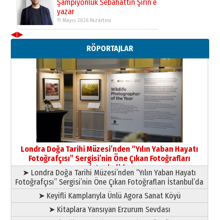
Şampiyonluk Sebahattin Şirin’e
yazar
11 Mayıs 2026 Pazartesi
◀
▶
Neşat YALÇIN
RÖPORTAJLAR
Paranın Aile Kültüründeki Yeri
03 Ağustos 2026 Pazartesi
Yıldırım Gündoğdu
HAVVA’NIN ÜÇ KIZI
09 Temmuz 2026 Perşembe
Yusuf POLAT
Şampiyonluk Sebahattin Şirin’e
Londra Doğa Tarihi Müzesi’nden “Yılın Yaban Hayatı
yazar
Fotoğrafçısı” Sergisi’nin Öne Çıkan Fotoğrafları
11 Mayıs 2026 Pazartesi
İstanbul’da
➤ Londra Doğa Tarihi Müzesi’nden “Yılın Yaban Hayatı
Fotoğrafçısı” Sergisi’nin Öne Çıkan Fotoğrafları İstanbul’da
➤ Keyifli Kamplarıyla Ünlü Agora Sanat Köyü
➤ Kitaplara Yansıyan Erzurum Sevdası