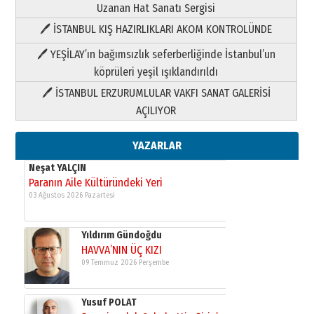
Uzanan Hat Sanatı Sergisi
🖊 İSTANBUL KIŞ HAZIRLIKLARI AKOM KONTROLÜNDE
Yıldırım Gündoğdu
HAVVA’NIN ÜÇ KIZI
🖊 YEŞİLAY’ın bağımsızlık seferberliğinde İstanbul’un
09 Temmuz 2026 Perşembe
köprüleri yeşil ışıklandırıldı
🖊 İSTANBUL ERZURUMLULAR VAKFI SANAT GALERİSİ
Yusuf POLAT
AÇILIYOR
Şampiyonluk Sebahattin Şirin’e
yazar
11 Mayıs 2026 Pazartesi
YAZARLAR
Neşat YALÇIN
Paranın Aile Kültüründeki Yeri
03 Ağustos 2026 Pazartesi
Yıldırım Gündoğdu
HAVVA’NIN ÜÇ KIZI
09 Temmuz 2026 Perşembe
Yusuf POLAT