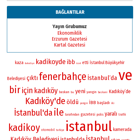
BAĞLANTILAR
Yayın Grubumuz
Ekonomiklik
Erzurum Gazetesi
Kartal Gazetesi
kadikoyde
ibb
kaza
etti
İstanbul Büyükşehir
Belediye
özel
ve
fenerbahçe
çıktı
İstanbul’da
Belediyesi
bir
için
kadıköy
yeni
Kadıköy’de
yangin
baskan
bu
baskani
Kadıköy'de
öldü
İBB
başladı
iki
yangın
ile
İstanbul'da
yaralı
gazetesi
polis
tarafından
trafik
istanbul
kadikoy
kamerada
otomobil
turkiye
İstanbul
Kadıköy Belediyesi
istanbulda
çıkan