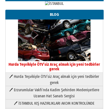
BLOG
Hurda Teşvikiyle ÖTV’siz Araç almak için yeni tedbirler
gerek
🖊 Hurda Teşvikiyle ÖTV’siz Araç almak için yeni tedbirler
Neşat YALÇIN
gerek
Paranın Aile Kültüründeki Yeri
🖊 Erzurumlular Vakfı’nda Kadim Şehirden Medeniyetlere
03 Ağustos 2026 Pazartesi
Uzanan Hat Sanatı Sergisi
🖊 İSTANBUL KIŞ HAZIRLIKLARI AKOM KONTROLÜNDE
Yıldırım Gündoğdu