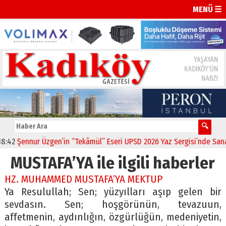
MENÜ ☰
42
Şennur Üzgen’in “Tekâmül” Eseri UPSD 2026 Yaz Sergisi’nde Sanats
MUSTAFA’YA ile ilgili haberler
HZ. MUHAMMED MUSTAFA’YA MEKTUP
Ya Resulullah; Sen; yüzyılları aşıp gelen bir
sevdasın. Sen; hoşgörünün, tevazuun,
affetmenin, aydınlığın, özgürlüğün, medeniyetin,