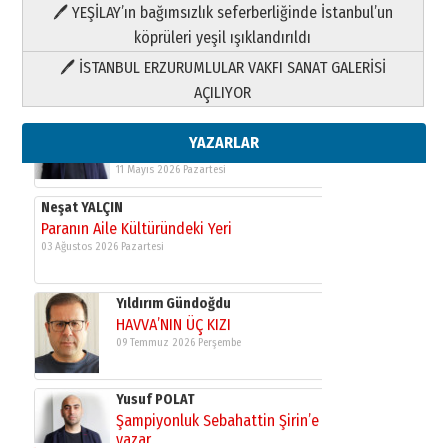
HAVVA’NIN ÜÇ KIZI
🖊 YEŞİLAY’ın bağımsızlık seferberliğinde İstanbul’un
09 Temmuz 2026 Perşembe
köprüleri yeşil ışıklandırıldı
🖊 İSTANBUL ERZURUMLULAR VAKFI SANAT GALERİSİ
Yusuf POLAT
AÇILIYOR
Şampiyonluk Sebahattin Şirin’e
yazar
11 Mayıs 2026 Pazartesi
YAZARLAR
Neşat YALÇIN
Paranın Aile Kültüründeki Yeri
03 Ağustos 2026 Pazartesi
Yıldırım Gündoğdu
HAVVA’NIN ÜÇ KIZI
09 Temmuz 2026 Perşembe
Yusuf POLAT
Şampiyonluk Sebahattin Şirin’e
yazar
11 Mayıs 2026 Pazartesi