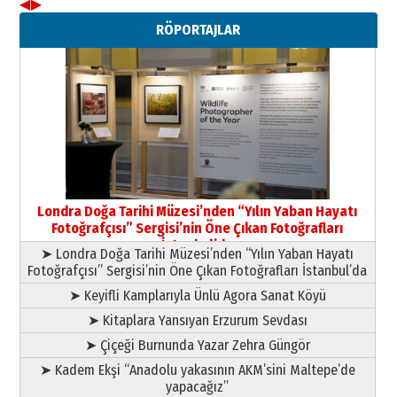
◀
▶
Neşat YALÇIN
RÖPORTAJLAR
Paranın Aile Kültüründeki Yeri
03 Ağustos 2026 Pazartesi
Yıldırım Gündoğdu
HAVVA’NIN ÜÇ KIZI
09 Temmuz 2026 Perşembe
Yusuf POLAT
Şampiyonluk Sebahattin Şirin’e
Londra Doğa Tarihi Müzesi’nden “Yılın Yaban Hayatı
yazar
Fotoğrafçısı” Sergisi’nin Öne Çıkan Fotoğrafları
11 Mayıs 2026 Pazartesi
İstanbul’da
➤ Londra Doğa Tarihi Müzesi’nden “Yılın Yaban Hayatı
Fotoğrafçısı” Sergisi’nin Öne Çıkan Fotoğrafları İstanbul’da
➤ Keyifli Kamplarıyla Ünlü Agora Sanat Köyü
➤ Kitaplara Yansıyan Erzurum Sevdası
➤ Çiçeği Burnunda Yazar Zehra Güngör
➤ Kadem Ekşi “Anadolu yakasının AKM’sini Maltepe’de
yapacağız”