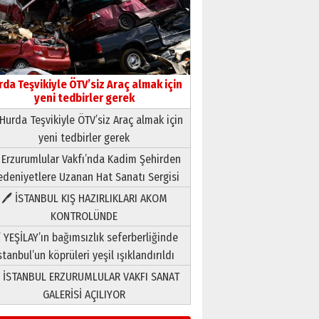
rda Teşvikiyle ÖTV’siz Araç almak için
yeni tedbirler gerek
Hurda Teşvikiyle ÖTV’siz Araç almak için
yeni tedbirler gerek
Neşat YALÇIN
 Erzurumlular Vakfı’nda Kadim Şehirden
Paranın Aile Kültüründeki Yeri
deniyetlere Uzanan Hat Sanatı Sergisi
03 Ağustos 2026 Pazartesi
🖊 İSTANBUL KIŞ HAZIRLIKLARI AKOM
KONTROLÜNDE
Yıldırım Gündoğdu
HAVVA’NIN ÜÇ KIZI
 YEŞİLAY’ın bağımsızlık seferberliğinde
09 Temmuz 2026 Perşembe
stanbul’un köprüleri yeşil ışıklandırıldı
 İSTANBUL ERZURUMLULAR VAKFI SANAT
Yusuf POLAT
GALERİSİ AÇILIYOR
Şampiyonluk Sebahattin
Şirin’e yazar