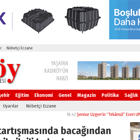
r
Nöbetçi Eczane
şehir
Eğitim
Ekonomi
Genel
Magazin
Politika
Sağlık
Uyarılar
Nöbetçi Eczane
18:42
Şennur Üzgen’in “Tekâmül” Eseri UPSD 2026 
l tartışmasında bacağından