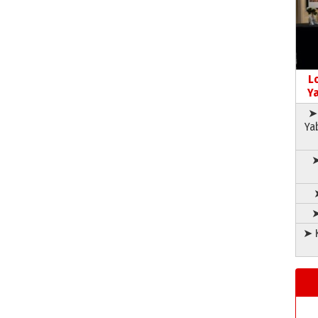
L
Ya
➤ 
Ya
➤
➤
➤ K