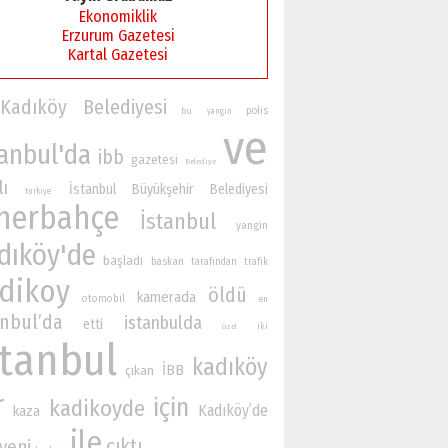
Ekonomiklik
Erzurum Gazetesi
Kartal Gazetesi
Kadıköy Belediyesi
polis
bu
yangın
ve
tanbul'da
ibb
gazetesi
Belediye
lı
İstanbul Büyükşehir Belediyesi
turkiye
nerbahçe
İstanbul
yangin
dıköy'de
başladı
baskan
tarafından
trafik
dikoy
öldü
kamerada
otomobil
en
anbul’da
istanbulda
etti
iki
özel
stanbul
kadıköy
İBB
çıkan
r
için
kadikoyde
Kadıköy’de
kaza
ile
çıktı
yeni