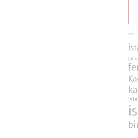
arac
İs
yara
fe
Ka
ka
İst
i
bi