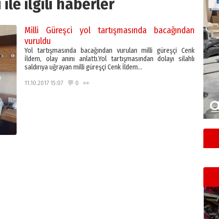
ile ilgili haberler
Milli Güreşci yol tartışmasında bacağından
vuruldu
Yol tartışmasında bacağından vurulan milli güreşçi Cenk
İldem, olay anını anlattı.Yol tartışmasından dolayı silahlı
saldırıya uğrayan milli güreşçi Cenk İldem…
11.10.2017 15:07 💬 0 👀