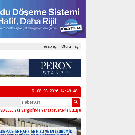
Hesap aç
Oturum aç
📆 08.08.2026 14:48:49
Yaz Sergisi’nde Sanatseverlerle Buluştu
11:21
CHP Kadıköy İlçe Başkanlığı’na 