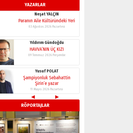
YAZARLAR
11 Mayıs 2026 Pazartesi
Neşat YALÇIN
Paranın Aile Kültüründeki Yeri
03 Ağustos 2026 Pazartesi
Yıldırım Gündoğdu
HAVVA’NIN ÜÇ KIZI
09 Temmuz 2026 Perşembe
Yusuf POLAT
Şampiyonluk Sebahattin
Şirin’e yazar
11 Mayıs 2026 Pazartesi
◀
▶
Neşat YALÇIN
RÖPORTAJLAR
Paranın Aile Kültüründeki Yeri
03 Ağustos 2026 Pazartesi
Yıldırım Gündoğdu