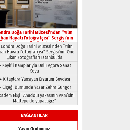
HAVVA’NIN ÜÇ KIZI
09 Temmuz 2026 Perşembe
Yusuf POLAT
Şampiyonluk Sebahattin
ondra Doğa Tarihi Müzesi’nden “Yılın
Şirin’e yazar
ban Hayatı Fotoğrafçısı” Sergisi’nin
11 Mayıs 2026 Pazartesi
Öne Çıkan Fotoğrafları İstanbul’da
Londra Doğa Tarihi Müzesi’nden “Yılın
ban Hayatı Fotoğrafçısı” Sergisi’nin Öne
Çıkan Fotoğrafları İstanbul’da
 Keyifli Kamplarıyla Ünlü Agora Sanat
Köyü
➤ Kitaplara Yansıyan Erzurum Sevdası
 Çiçeği Burnunda Yazar Zehra Güngör
adem Ekşi “Anadolu yakasının AKM’sini
Maltepe’de yapacağız”
BAĞLANTILAR
Yayın Grubumuz