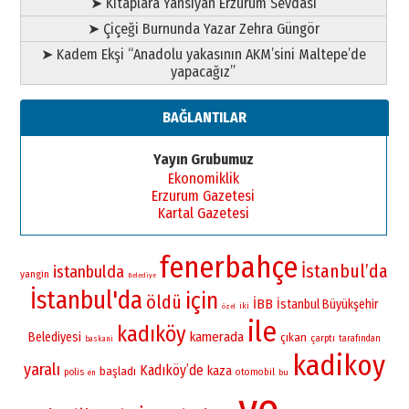
➤ Kitaplara Yansıyan Erzurum Sevdası
➤ Çiçeği Burnunda Yazar Zehra Güngör
➤ Kadem Ekşi “Anadolu yakasının AKM’sini Maltepe’de
yapacağız”
BAĞLANTILAR
Yayın Grubumuz
Ekonomiklik
Erzurum Gazetesi
Kartal Gazetesi
fenerbahçe
İstanbul’da
istanbulda
yangin
Belediye
İstanbul'da
için
öldü
İBB
İstanbul Büyükşehir
iki
özel
ile
kadıköy
kamerada
Belediyesi
çıkan
çarptı
tarafından
baskani
kadikoy
yaralı
Kadıköy’de
kaza
başladı
polis
otomobil
bu
en
ve