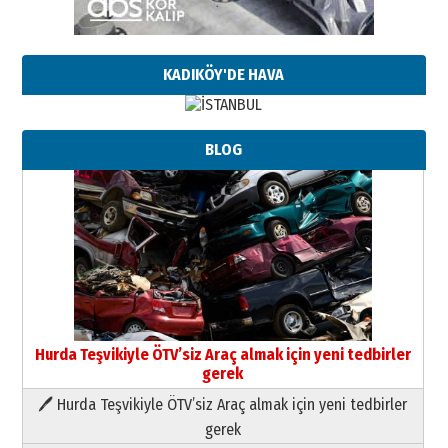
KADIKÖY'DE HAVA
BLOG
Hurda Teşvikiyle ÖTV’siz Araç almak için yeni tedbirler
gerek
🖊 Hurda Teşvikiyle ÖTV’siz Araç almak için yeni tedbirler
Neşat YALÇIN
gerek
Paranın Aile Kültüründeki Yeri