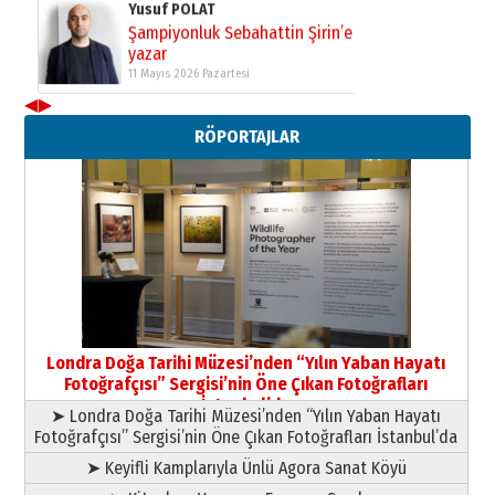
Yusuf POLAT
Şampiyonluk Sebahattin Şirin’e
yazar
11 Mayıs 2026 Pazartesi
◀
▶
Neşat YALÇIN
RÖPORTAJLAR
Paranın Aile Kültüründeki Yeri
03 Ağustos 2026 Pazartesi
Yıldırım Gündoğdu
HAVVA’NIN ÜÇ KIZI
09 Temmuz 2026 Perşembe
Yusuf POLAT
Şampiyonluk Sebahattin Şirin’e
Londra Doğa Tarihi Müzesi’nden “Yılın Yaban Hayatı
yazar
Fotoğrafçısı” Sergisi’nin Öne Çıkan Fotoğrafları
11 Mayıs 2026 Pazartesi
İstanbul’da
➤ Londra Doğa Tarihi Müzesi’nden “Yılın Yaban Hayatı
Fotoğrafçısı” Sergisi’nin Öne Çıkan Fotoğrafları İstanbul’da
➤ Keyifli Kamplarıyla Ünlü Agora Sanat Köyü