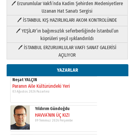
🖊 Erzurumlular Vakfı’nda Kadim Şehirden Medeniyetlere
03 Ağustos 2026 Pazartesi
Uzanan Hat Sanatı Sergisi
🖊 İSTANBUL KIŞ HAZIRLIKLARI AKOM KONTROLÜNDE
Yıldırım Gündoğdu
HAVVA’NIN ÜÇ KIZI
🖊 YEŞİLAY’ın bağımsızlık seferberliğinde İstanbul’un
09 Temmuz 2026 Perşembe
köprüleri yeşil ışıklandırıldı
🖊 İSTANBUL ERZURUMLULAR VAKFI SANAT GALERİSİ
Yusuf POLAT
AÇILIYOR
Şampiyonluk Sebahattin Şirin’e
yazar
11 Mayıs 2026 Pazartesi
YAZARLAR
Neşat YALÇIN
Paranın Aile Kültüründeki Yeri
03 Ağustos 2026 Pazartesi
Yıldırım Gündoğdu
HAVVA’NIN ÜÇ KIZI
09 Temmuz 2026 Perşembe