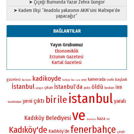
➤ Çiçeği Burnunda Yazar Zehra Güngör
➤ Kadem Ekşi “Anadolu yakasının AKM’sini Maltepe’de
yapacağız”
BAĞLANTILAR
Yayın Grubumuz
Ekonomiklik
Erzurum Gazetesi
Kartal Gazetesi
kadikoyde
kamerada
gazetesi
başladı
bu
arac
trafik
baskani
turkiye
özel
İstanbul
İstanbul’da
öldü
İBB
çıkan
polis
baskan
yangın
istanbul
bir
ile
çıktı
yeni
yaralı
tarafından
ve
Kadıköy Belediyesi
kaza
iki
Belediye
fenerbahçe
Kadıköy'de
Kadıköy’de
çarptı