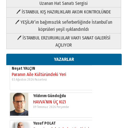
Uzanan Hat Sanatı Sergisi
🖊 İSTANBUL KIŞ HAZIRLIKLARI AKOM KONTROLÜNDE
Yıldırım Gündoğdu
HAVVA’NIN ÜÇ KIZI
🖊 YEŞİLAY’ın bağımsızlık seferberliğinde İstanbul’un
09 Temmuz 2026 Perşembe
köprüleri yeşil ışıklandırıldı
🖊 İSTANBUL ERZURUMLULAR VAKFI SANAT GALERİSİ
Yusuf POLAT
AÇILIYOR
Şampiyonluk Sebahattin Şirin’e
yazar
11 Mayıs 2026 Pazartesi
YAZARLAR
Neşat YALÇIN
Paranın Aile Kültüründeki Yeri
03 Ağustos 2026 Pazartesi
Yıldırım Gündoğdu
HAVVA’NIN ÜÇ KIZI
09 Temmuz 2026 Perşembe
Yusuf POLAT