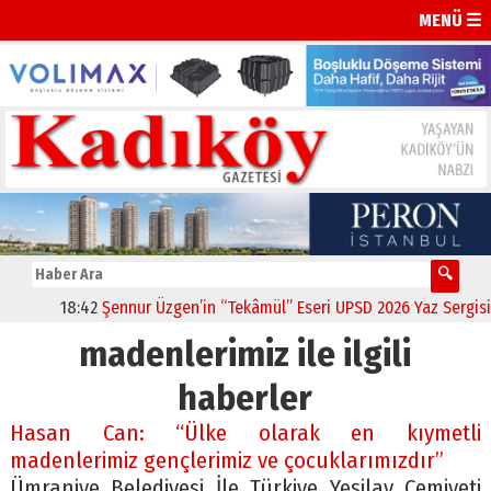
MENÜ ☰
18:42
Şennur Üzgen’in “Tekâmül” Eseri UPSD 2026 Yaz Sergisi’nd
madenlerimiz ile ilgili
haberler
Hasan Can: “Ülke olarak en kıymetli
madenlerimiz gençlerimiz ve çocuklarımızdır”
Ümraniye Belediyesi İle Türkiye Yeşilay Cemiyeti