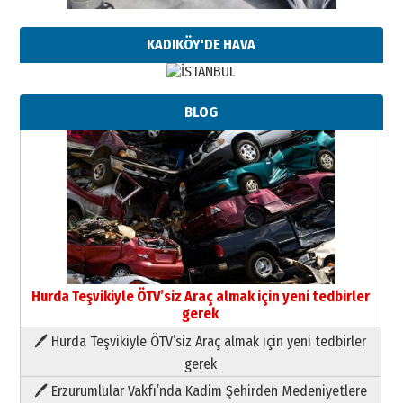
KADIKÖY'DE HAVA
BLOG
Hurda Teşvikiyle ÖTV’siz Araç almak için yeni tedbirler
gerek
🖊 Hurda Teşvikiyle ÖTV’siz Araç almak için yeni tedbirler
Neşat YALÇIN
gerek
Paranın Aile Kültüründeki Yeri
🖊 Erzurumlular Vakfı’nda Kadim Şehirden Medeniyetlere
03 Ağustos 2026 Pazartesi