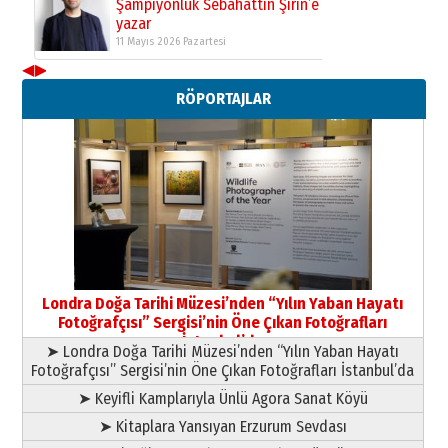
Şampiyonluk Sebahattin Şirin’e
yazar
11 Mayıs 2026 Pazartesi
◀
▶
Neşat YALÇIN
RÖPORTAJLAR
Paranın Aile Kültüründeki Yeri
03 Ağustos 2026 Pazartesi
Yıldırım Gündoğdu
HAVVA’NIN ÜÇ KIZI
09 Temmuz 2026 Perşembe
Yusuf POLAT
Şampiyonluk Sebahattin Şirin’e
Londra Doğa Tarihi Müzesi’nden “Yılın Yaban Hayatı
yazar
Fotoğrafçısı” Sergisi’nin Öne Çıkan Fotoğrafları
11 Mayıs 2026 Pazartesi
İstanbul’da
➤ Londra Doğa Tarihi Müzesi’nden “Yılın Yaban Hayatı
Fotoğrafçısı” Sergisi’nin Öne Çıkan Fotoğrafları İstanbul’da
➤ Keyifli Kamplarıyla Ünlü Agora Sanat Köyü
➤ Kitaplara Yansıyan Erzurum Sevdası