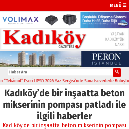
MENÜ ☰
Tekâmül” Eseri UPSD 2026 Yaz Sergisi’nde Sanatseverlerle Buluştu
Kadıköy’de bir inşaatta beton
mikserinin pompası patladı ile
ilgili haberler
Kadıköy’de bir inşaatta beton mikserinin pompası