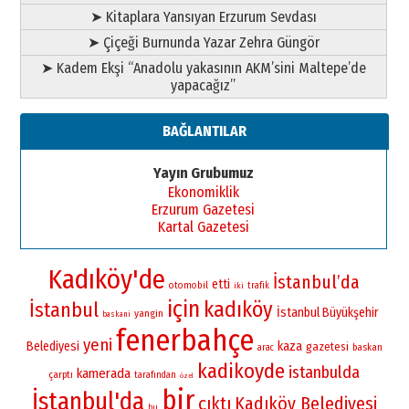
➤ Kitaplara Yansıyan Erzurum Sevdası
➤ Çiçeği Burnunda Yazar Zehra Güngör
➤ Kadem Ekşi “Anadolu yakasının AKM’sini Maltepe’de
yapacağız”
BAĞLANTILAR
Yayın Grubumuz
Ekonomiklik
Erzurum Gazetesi
Kartal Gazetesi
Kadıköy'de
İstanbul’da
etti
otomobil
iki
trafik
için
kadıköy
İstanbul
İstanbul Büyükşehir
yangin
baskani
fenerbahçe
yeni
Belediyesi
kaza
gazetesi
baskan
arac
kadikoyde
istanbulda
kamerada
çarptı
tarafından
özel
bir
İstanbul'da
çıktı
Kadıköy Belediyesi
bu