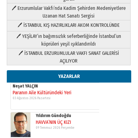
Paranın Aile Kültüründeki Yeri
🖊 Erzurumlular Vakfı’nda Kadim Şehirden Medeniyetlere
03 Ağustos 2026 Pazartesi
Uzanan Hat Sanatı Sergisi
🖊 İSTANBUL KIŞ HAZIRLIKLARI AKOM KONTROLÜNDE
Yıldırım Gündoğdu
HAVVA’NIN ÜÇ KIZI
🖊 YEŞİLAY’ın bağımsızlık seferberliğinde İstanbul’un
09 Temmuz 2026 Perşembe
köprüleri yeşil ışıklandırıldı
🖊 İSTANBUL ERZURUMLULAR VAKFI SANAT GALERİSİ
Yusuf POLAT
AÇILIYOR
Şampiyonluk Sebahattin Şirin’e
yazar
11 Mayıs 2026 Pazartesi
YAZARLAR
Neşat YALÇIN
Paranın Aile Kültüründeki Yeri
03 Ağustos 2026 Pazartesi
Yıldırım Gündoğdu
HAVVA’NIN ÜÇ KIZI
09 Temmuz 2026 Perşembe