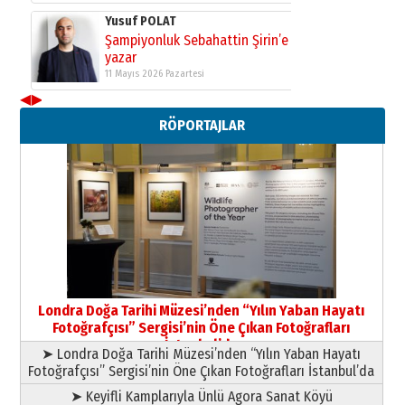
Yusuf POLAT
Şampiyonluk Sebahattin Şirin’e
yazar
11 Mayıs 2026 Pazartesi
◀
▶
Neşat YALÇIN
RÖPORTAJLAR
Paranın Aile Kültüründeki Yeri
03 Ağustos 2026 Pazartesi
Yıldırım Gündoğdu
HAVVA’NIN ÜÇ KIZI
09 Temmuz 2026 Perşembe
Yusuf POLAT
Şampiyonluk Sebahattin Şirin’e
Londra Doğa Tarihi Müzesi’nden “Yılın Yaban Hayatı
yazar
Fotoğrafçısı” Sergisi’nin Öne Çıkan Fotoğrafları
11 Mayıs 2026 Pazartesi
İstanbul’da
➤ Londra Doğa Tarihi Müzesi’nden “Yılın Yaban Hayatı
Fotoğrafçısı” Sergisi’nin Öne Çıkan Fotoğrafları İstanbul’da
➤ Keyifli Kamplarıyla Ünlü Agora Sanat Köyü