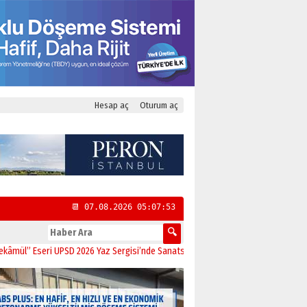
Hesap aç
Oturum aç
📆 07.08.2026 05:07:53
” Eseri UPSD 2026 Yaz Sergisi’nde Sanatseverlerle Buluştu
11:21
CHP Kadıköy 