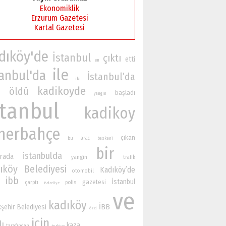
Ekonomiklik
Erzurum Gazetesi
Kartal Gazetesi
dıköy'de
İstanbul
çıktı
etti
en
ile
tanbul'da
İstanbul’da
iki
kadikoyde
öldü
başladı
n
yangın
stanbul
kadikoy
nerbahçe
çıkan
bu
arac
baskani
bir
istanbulda
rada
yangin
trafik
ıköy Belediyesi
Kadıköy’de
otomobil
ibb
İstanbul
gazetesi
çarptı
polis
Belediye
ve
kadıköy
İBB
şehir Belediyesi
özel
için
lı
kaza