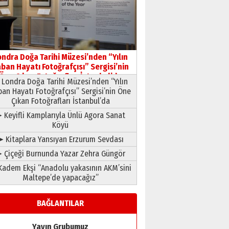
ondra Doğa Tarihi Müzesi’nden “Yılın
ban Hayatı Fotoğrafçısı” Sergisi’nin
Öne Çıkan Fotoğrafları İstanbul’da
Londra Doğa Tarihi Müzesi’nden “Yılın
ban Hayatı Fotoğrafçısı” Sergisi’nin Öne
Çıkan Fotoğrafları İstanbul’da
 Keyifli Kamplarıyla Ünlü Agora Sanat
Köyü
➤ Kitaplara Yansıyan Erzurum Sevdası
 Çiçeği Burnunda Yazar Zehra Güngör
adem Ekşi “Anadolu yakasının AKM’sini
Maltepe’de yapacağız”
BAĞLANTILAR
Yayın Grubumuz