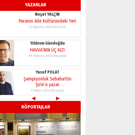
09 Temmuz 2026 Perşembe
YAZARLAR
Yusuf POLAT
Şampiyonluk Sebahattin
Şirin’e yazar
11 Mayıs 2026 Pazartesi
Neşat YALÇIN
Paranın Aile Kültüründeki Yeri
03 Ağustos 2026 Pazartesi
Yıldırım Gündoğdu
HAVVA’NIN ÜÇ KIZI
09 Temmuz 2026 Perşembe
◀
▶
Yusuf POLAT
RÖPORTAJLAR
Şampiyonluk Sebahattin
Şirin’e yazar
11 Mayıs 2026 Pazartesi