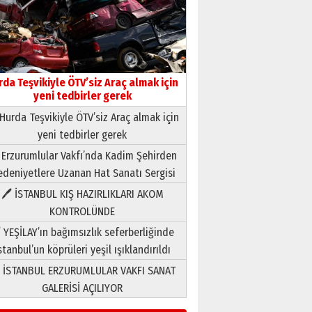
Neşat YALÇIN
Paranın Aile Kültüründeki Yeri
03 Ağustos 2026 Pazartesi
rda Teşvikiyle ÖTV’siz Araç almak için
Yıldırım Gündoğdu
yeni tedbirler gerek
HAVVA’NIN ÜÇ KIZI
09 Temmuz 2026 Perşembe
Hurda Teşvikiyle ÖTV’siz Araç almak için
yeni tedbirler gerek
Yusuf POLAT
 Erzurumlular Vakfı’nda Kadim Şehirden
Şampiyonluk Sebahattin
deniyetlere Uzanan Hat Sanatı Sergisi
Şirin’e yazar
🖊 İSTANBUL KIŞ HAZIRLIKLARI AKOM
11 Mayıs 2026 Pazartesi
KONTROLÜNDE
Neşat YALÇIN
 YEŞİLAY’ın bağımsızlık seferberliğinde
Paranın Aile Kültüründeki Yeri
03 Ağustos 2026 Pazartesi
stanbul’un köprüleri yeşil ışıklandırıldı
 İSTANBUL ERZURUMLULAR VAKFI SANAT
Yıldırım Gündoğdu
GALERİSİ AÇILIYOR
HAVVA’NIN ÜÇ KIZI