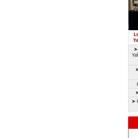
L
Ya
➤ 
Ya
➤
➤
➤ K