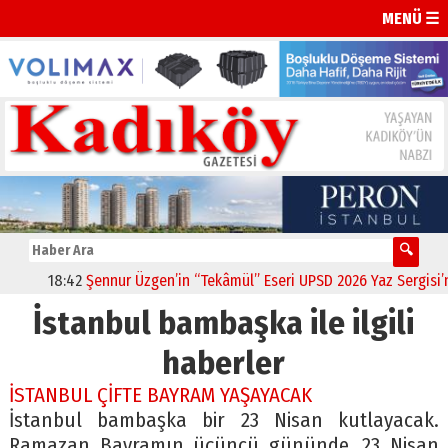
MENÜ ☰
18:42
Şennur Üzgen’in “Tekâmül” Eseri UPSD 2026 Yaz Sergisi’nde
İstanbul bambaşka ile ilgili
haberler
İSTANBUL ÇİFTE BAYRAM YAŞAYACAK
İstanbul bambaşka bir 23 Nisan kutlayacak.
Ramazan Bayramın üçüncü gününde, 23 Nisan