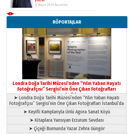
11 Mayıs 2026 Pazartesi
◀
▶
Neşat YALÇIN
RÖPORTAJLAR
Paranın Aile Kültüründeki Yeri
03 Ağustos 2026 Pazartesi
Yıldırım Gündoğdu
HAVVA’NIN ÜÇ KIZI
09 Temmuz 2026 Perşembe
Yusuf POLAT
Şampiyonluk Sebahattin Şirin’e
Londra Doğa Tarihi Müzesi’nden “Yılın Yaban Hayatı
yazar
Fotoğrafçısı” Sergisi’nin Öne Çıkan Fotoğrafları
11 Mayıs 2026 Pazartesi
İstanbul’da
➤ Londra Doğa Tarihi Müzesi’nden “Yılın Yaban Hayatı
Fotoğrafçısı” Sergisi’nin Öne Çıkan Fotoğrafları İstanbul’da
➤ Keyifli Kamplarıyla Ünlü Agora Sanat Köyü
➤ Kitaplara Yansıyan Erzurum Sevdası
➤ Çiçeği Burnunda Yazar Zehra Güngör