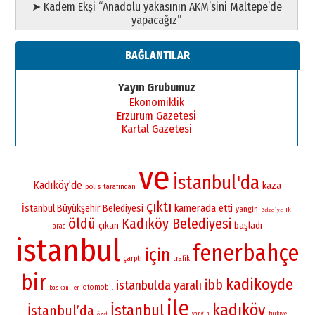
➤ Kadem Ekşi “Anadolu yakasının AKM’sini Maltepe’de
yapacağız”
BAĞLANTILAR
Yayın Grubumuz
Ekonomiklik
Erzurum Gazetesi
Kartal Gazetesi
ve
İstanbul'da
Kadıköy’de
kaza
polis
tarafından
çıktı
kamerada
İstanbul Büyükşehir Belediyesi
etti
yangin
iki
Belediye
öldü
Kadıköy Belediyesi
çıkan
başladı
arac
istanbul
fenerbahçe
için
çarptı
trafik
bir
kadikoyde
ibb
istanbulda
yaralı
otomobil
baskani
en
ile
kadıköy
İstanbul
İstanbul’da
yangın
turkiye
özel