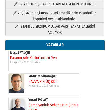
🖊 İSTANBUL KIŞ HAZIRLIKLARI AKOM KONTROLÜNDE
Yıldırım Gündoğdu
HAVVA’NIN ÜÇ KIZI
🖊 YEŞİLAY’ın bağımsızlık seferberliğinde İstanbul’un
09 Temmuz 2026 Perşembe
köprüleri yeşil ışıklandırıldı
🖊 İSTANBUL ERZURUMLULAR VAKFI SANAT GALERİSİ
Yusuf POLAT
AÇILIYOR
Şampiyonluk Sebahattin Şirin’e
yazar
11 Mayıs 2026 Pazartesi
YAZARLAR
Neşat YALÇIN
Paranın Aile Kültüründeki Yeri
03 Ağustos 2026 Pazartesi
Yıldırım Gündoğdu
HAVVA’NIN ÜÇ KIZI
09 Temmuz 2026 Perşembe
Yusuf POLAT
Şampiyonluk Sebahattin Şirin’e
yazar