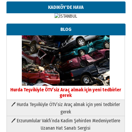
KADIKÖY'DE HAVA
BLOG
Hurda Teşvikiyle ÖTV’siz Araç almak için yeni tedbirler
gerek
🖊 Hurda Teşvikiyle ÖTV’siz Araç almak için yeni tedbirler
Neşat YALÇIN
gerek
Paranın Aile Kültüründeki Yeri
🖊 Erzurumlular Vakfı’nda Kadim Şehirden Medeniyetlere
03 Ağustos 2026 Pazartesi
Uzanan Hat Sanatı Sergisi