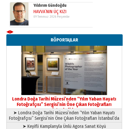
Yusuf POLAT
Şampiyonluk Sebahattin Şirin’e
yazar
11 Mayıs 2026 Pazartesi
◀
▶
Neşat YALÇIN
RÖPORTAJLAR
Paranın Aile Kültüründeki Yeri
03 Ağustos 2026 Pazartesi
Yıldırım Gündoğdu
HAVVA’NIN ÜÇ KIZI
09 Temmuz 2026 Perşembe
Yusuf POLAT
Şampiyonluk Sebahattin Şirin’e
Londra Doğa Tarihi Müzesi’nden “Yılın Yaban Hayatı
yazar
Fotoğrafçısı” Sergisi’nin Öne Çıkan Fotoğrafları
11 Mayıs 2026 Pazartesi
İstanbul’da
➤ Londra Doğa Tarihi Müzesi’nden “Yılın Yaban Hayatı
Fotoğrafçısı” Sergisi’nin Öne Çıkan Fotoğrafları İstanbul’da
➤ Keyifli Kamplarıyla Ünlü Agora Sanat Köyü