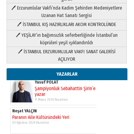
Paranın Aile Kültüründeki Yeri
🖊 Erzurumlular Vakfı’nda Kadim Şehirden Medeniyetlere
03 Ağustos 2026 Pazartesi
Uzanan Hat Sanatı Sergisi
🖊 İSTANBUL KIŞ HAZIRLIKLARI AKOM KONTROLÜNDE
Yıldırım Gündoğdu
HAVVA’NIN ÜÇ KIZI
🖊 YEŞİLAY’ın bağımsızlık seferberliğinde İstanbul’un
09 Temmuz 2026 Perşembe
köprüleri yeşil ışıklandırıldı
🖊 İSTANBUL ERZURUMLULAR VAKFI SANAT GALERİSİ
Yusuf POLAT
AÇILIYOR
Şampiyonluk Sebahattin Şirin’e
yazar
11 Mayıs 2026 Pazartesi
YAZARLAR
Neşat YALÇIN
Paranın Aile Kültüründeki Yeri
03 Ağustos 2026 Pazartesi
Yıldırım Gündoğdu
HAVVA’NIN ÜÇ KIZI
09 Temmuz 2026 Perşembe