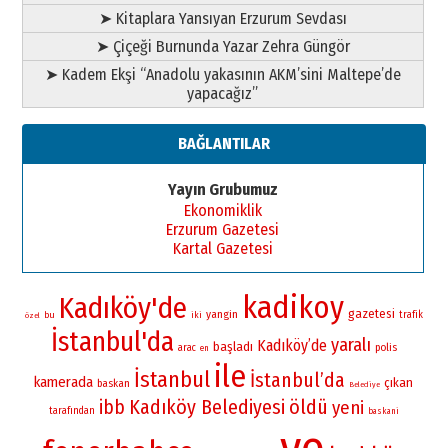
➤ Kitaplara Yansıyan Erzurum Sevdası
➤ Çiçeği Burnunda Yazar Zehra Güngör
➤ Kadem Ekşi “Anadolu yakasının AKM’sini Maltepe’de
yapacağız”
BAĞLANTILAR
Yayın Grubumuz
Ekonomiklik
Erzurum Gazetesi
Kartal Gazetesi
kadikoy
Kadıköy'de
gazetesi
yangin
bu
iki
trafik
özel
İstanbul'da
yaralı
Kadıköy’de
başladı
polis
arac
en
ile
İstanbul
İstanbul’da
kamerada
çıkan
baskan
Belediye
Kadıköy Belediyesi
öldü
ibb
yeni
tarafından
baskani
ve