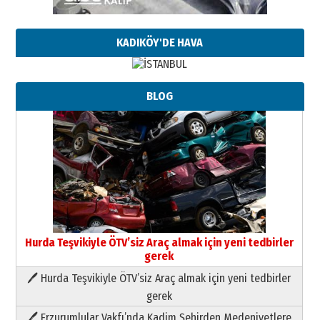
KADIKÖY'DE HAVA
BLOG
Hurda Teşvikiyle ÖTV’siz Araç almak için yeni tedbirler
gerek
🖊 Hurda Teşvikiyle ÖTV’siz Araç almak için yeni tedbirler
Neşat YALÇIN
gerek
Paranın Aile Kültüründeki Yeri
🖊 Erzurumlular Vakfı’nda Kadim Şehirden Medeniyetlere