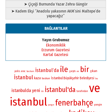
➤ Çiçeği Burnunda Yazar Zehra Güngör
➤ Kadem Ekşi “Anadolu yakasının AKM’sini Maltepe’de
yapacağız”
BAĞLANTILAR
Yayın Grubumuz
Ekonomiklik
Erzurum Gazetesi
Kartal Gazetesi
ile
bir
İstanbul’da
çıkan
polis
çarptı
arac
baskani
en
İstanbul
kaza
İstanbul Büyükşehir Belediyesi
baskan
bu
ve
İstanbul'da
istanbulda
yeni
iki
tarafından
istanbul
fenerbahçe
yangin
yangın