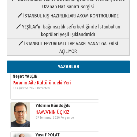
03 Ağustos 2026 Pazartesi
Uzanan Hat Sanatı Sergisi
🖊 İSTANBUL KIŞ HAZIRLIKLARI AKOM KONTROLÜNDE
Yıldırım Gündoğdu
HAVVA’NIN ÜÇ KIZI
🖊 YEŞİLAY’ın bağımsızlık seferberliğinde İstanbul’un
09 Temmuz 2026 Perşembe
köprüleri yeşil ışıklandırıldı
🖊 İSTANBUL ERZURUMLULAR VAKFI SANAT GALERİSİ
Yusuf POLAT
AÇILIYOR
Şampiyonluk Sebahattin Şirin’e
yazar
11 Mayıs 2026 Pazartesi
YAZARLAR
Neşat YALÇIN
Paranın Aile Kültüründeki Yeri
03 Ağustos 2026 Pazartesi
Yıldırım Gündoğdu
HAVVA’NIN ÜÇ KIZI
09 Temmuz 2026 Perşembe
Yusuf POLAT