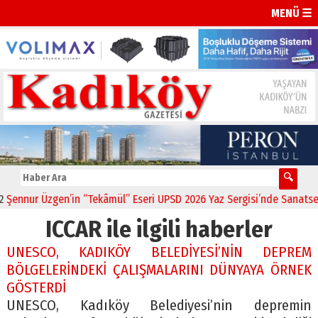
MENÜ ☰
ennur Üzgen’in “Tekâmül” Eseri UPSD 2026 Yaz Sergisi’nde Sanatsever
ICCAR ile ilgili haberler
UNESCO, KADIKÖY BELEDİYESİ’NİN DEPREM
BÖLGELERİNDEKİ ÇALIŞMALARINI DÜNYAYA ÖRNEK
GÖSTERDİ
UNESCO, Kadıköy Belediyesi’nin depremin