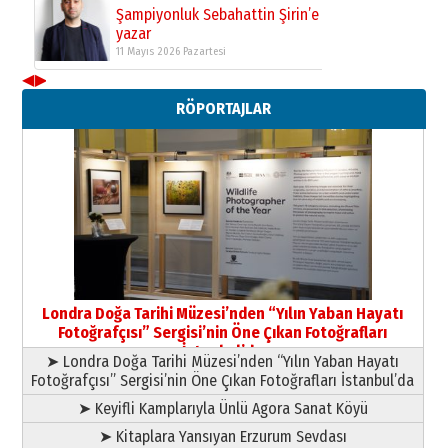
Şampiyonluk Sebahattin Şirin’e
yazar
11 Mayıs 2026 Pazartesi
◀
▶
Neşat YALÇIN
RÖPORTAJLAR
Paranın Aile Kültüründeki Yeri
03 Ağustos 2026 Pazartesi
Yıldırım Gündoğdu
HAVVA’NIN ÜÇ KIZI
09 Temmuz 2026 Perşembe
Yusuf POLAT
Şampiyonluk Sebahattin Şirin’e
Londra Doğa Tarihi Müzesi’nden “Yılın Yaban Hayatı
yazar
Fotoğrafçısı” Sergisi’nin Öne Çıkan Fotoğrafları
11 Mayıs 2026 Pazartesi
İstanbul’da
➤ Londra Doğa Tarihi Müzesi’nden “Yılın Yaban Hayatı
Fotoğrafçısı” Sergisi’nin Öne Çıkan Fotoğrafları İstanbul’da
➤ Keyifli Kamplarıyla Ünlü Agora Sanat Köyü
➤ Kitaplara Yansıyan Erzurum Sevdası