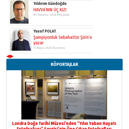
Yıldırım Gündoğdu
HAVVA’NIN ÜÇ KIZI
09 Temmuz 2026 Perşembe
Yusuf POLAT
Şampiyonluk Sebahattin Şirin’e
yazar
11 Mayıs 2026 Pazartesi
◀
▶
Neşat YALÇIN
RÖPORTAJLAR
Paranın Aile Kültüründeki Yeri
03 Ağustos 2026 Pazartesi
Yıldırım Gündoğdu
HAVVA’NIN ÜÇ KIZI
09 Temmuz 2026 Perşembe
Yusuf POLAT
Şampiyonluk Sebahattin Şirin’e
Londra Doğa Tarihi Müzesi’nden “Yılın Yaban Hayatı
yazar
Fotoğrafçısı” Sergisi’nin Öne Çıkan Fotoğrafları