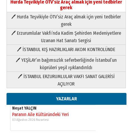
Hurda Teşvikiyle ÖTV’siz Araç almak için yeni tedbirler
gerek
🖊 Hurda Teşvikiyle ÖTV’siz Araç almak için yeni tedbirler
Neşat YALÇIN
gerek
Paranın Aile Kültüründeki Yeri
🖊 Erzurumlular Vakfı’nda Kadim Şehirden Medeniyetlere
03 Ağustos 2026 Pazartesi
Uzanan Hat Sanatı Sergisi
🖊 İSTANBUL KIŞ HAZIRLIKLARI AKOM KONTROLÜNDE
Yıldırım Gündoğdu
HAVVA’NIN ÜÇ KIZI
🖊 YEŞİLAY’ın bağımsızlık seferberliğinde İstanbul’un
09 Temmuz 2026 Perşembe
köprüleri yeşil ışıklandırıldı
🖊 İSTANBUL ERZURUMLULAR VAKFI SANAT GALERİSİ
Yusuf POLAT
AÇILIYOR
Şampiyonluk Sebahattin Şirin’e
yazar
11 Mayıs 2026 Pazartesi
YAZARLAR
Neşat YALÇIN
Paranın Aile Kültüründeki Yeri
03 Ağustos 2026 Pazartesi