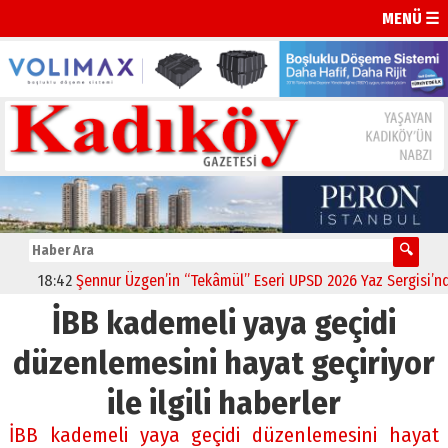
MENÜ ☰
18:42
Şennur Üzgen’in “Tekâmül” Eseri UPSD 2026 Yaz Sergisi’nde 
İBB kademeli yaya geçidi
düzenlemesini hayat geçiriyor
ile ilgili haberler
İBB kademeli yaya geçidi düzenlemesini hayat