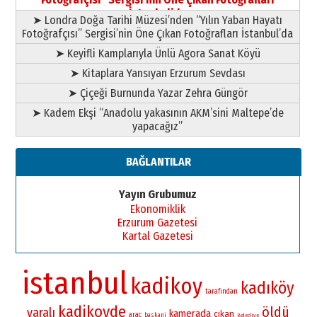
11 Mayıs 2026 Pazartesi
İstanbul’da
➤ Londra Doğa Tarihi Müzesi’nden “Yılın Yaban Hayatı
Fotoğrafçısı” Sergisi’nin Öne Çıkan Fotoğrafları İstanbul’da
➤ Keyifli Kamplarıyla Ünlü Agora Sanat Köyü
➤ Kitaplara Yansıyan Erzurum Sevdası
➤ Çiçeği Burnunda Yazar Zehra Güngör
➤ Kadem Ekşi “Anadolu yakasının AKM’sini Maltepe’de
yapacağız”
BAĞLANTILAR
Yayın Grubumuz
Ekonomiklik
Erzurum Gazetesi
Kartal Gazetesi
istanbul
kadikoy
kadıköy
tarafından
kadikoyde
öldü
yaralı
kamerada
çıkan
arac
baskani
Belediye