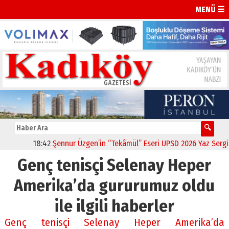
MENÜ ☰
18:42
Şennur Üzgen’in “Tekâmül” Eseri UPSD 2026 Yaz Sergisi’
Genç tenisçi Selenay Heper
Amerika’da gururumuz oldu
ile ilgili haberler
Genç tenisçi Selenay Heper Amerika’da