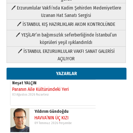
Paranın Aile Kültüründeki Yeri
🖊 Erzurumlular Vakfı’nda Kadim Şehirden Medeniyetlere
03 Ağustos 2026 Pazartesi
Uzanan Hat Sanatı Sergisi
🖊 İSTANBUL KIŞ HAZIRLIKLARI AKOM KONTROLÜNDE
Yıldırım Gündoğdu
HAVVA’NIN ÜÇ KIZI
🖊 YEŞİLAY’ın bağımsızlık seferberliğinde İstanbul’un
09 Temmuz 2026 Perşembe
köprüleri yeşil ışıklandırıldı
🖊 İSTANBUL ERZURUMLULAR VAKFI SANAT GALERİSİ
Yusuf POLAT
AÇILIYOR
Şampiyonluk Sebahattin Şirin’e
yazar
11 Mayıs 2026 Pazartesi
YAZARLAR
Neşat YALÇIN
Paranın Aile Kültüründeki Yeri
03 Ağustos 2026 Pazartesi
Yıldırım Gündoğdu
HAVVA’NIN ÜÇ KIZI
09 Temmuz 2026 Perşembe