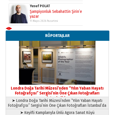
Yusuf POLAT
Şampiyonluk Sebahattin Şirin’e
yazar
11 Mayıs 2026 Pazartesi
◀
▶
Neşat YALÇIN
RÖPORTAJLAR
Paranın Aile Kültüründeki Yeri
03 Ağustos 2026 Pazartesi
Yıldırım Gündoğdu
HAVVA’NIN ÜÇ KIZI
09 Temmuz 2026 Perşembe
Yusuf POLAT
Şampiyonluk Sebahattin Şirin’e
Londra Doğa Tarihi Müzesi’nden “Yılın Yaban Hayatı
yazar
Fotoğrafçısı” Sergisi’nin Öne Çıkan Fotoğrafları
11 Mayıs 2026 Pazartesi
İstanbul’da
➤ Londra Doğa Tarihi Müzesi’nden “Yılın Yaban Hayatı
Fotoğrafçısı” Sergisi’nin Öne Çıkan Fotoğrafları İstanbul’da
➤ Keyifli Kamplarıyla Ünlü Agora Sanat Köyü