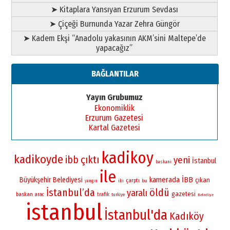
➤ Kitaplara Yansıyan Erzurum Sevdası
➤ Çiçeği Burnunda Yazar Zehra Güngör
➤ Kadem Ekşi “Anadolu yakasının AKM’sini Maltepe’de
yapacağız”
BAĞLANTILAR
Yayın Grubumuz
Ekonomiklik
Erzurum Gazetesi
Kartal Gazetesi
kadikoy
kadikoyde
çıktı
ibb
yeni
İstanbul
baskani
ile
kamerada
İBB
Büyükşehir Belediyesi
çıkan
çarptı
iki
bu
yangın
İstanbul’da
öldü
yaralı
gazetesi
baskan
arac
trafik
turkiye
Belediye
istanbul
İstanbul'da
Kadıköy