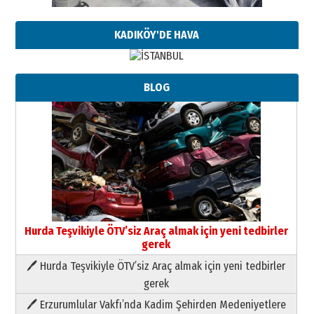
KADIKÖY'DE HAVA
BLOG
Hurda Teşvikiyle ÖTV’siz Araç almak için yeni tedbirler
gerek
🖊 Hurda Teşvikiyle ÖTV’siz Araç almak için yeni tedbirler
Neşat YALÇIN
gerek
Paranın Aile Kültüründeki Yeri
🖊 Erzurumlular Vakfı’nda Kadim Şehirden Medeniyetlere
03 Ağustos 2026 Pazartesi