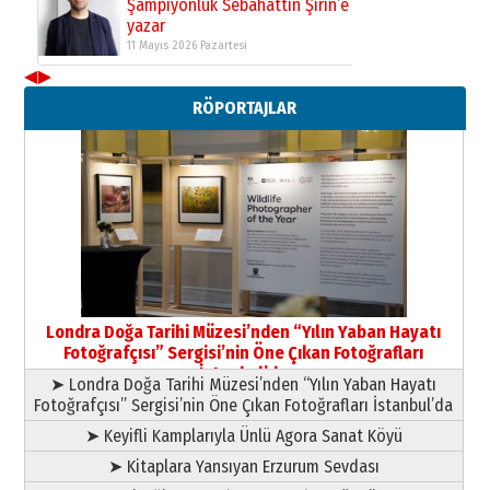
Şampiyonluk Sebahattin Şirin’e
yazar
11 Mayıs 2026 Pazartesi
◀
▶
Neşat YALÇIN
RÖPORTAJLAR
Paranın Aile Kültüründeki Yeri
03 Ağustos 2026 Pazartesi
Yıldırım Gündoğdu
HAVVA’NIN ÜÇ KIZI
09 Temmuz 2026 Perşembe
Yusuf POLAT
Şampiyonluk Sebahattin Şirin’e
Londra Doğa Tarihi Müzesi’nden “Yılın Yaban Hayatı
yazar
Fotoğrafçısı” Sergisi’nin Öne Çıkan Fotoğrafları
11 Mayıs 2026 Pazartesi
İstanbul’da
➤ Londra Doğa Tarihi Müzesi’nden “Yılın Yaban Hayatı
Fotoğrafçısı” Sergisi’nin Öne Çıkan Fotoğrafları İstanbul’da
➤ Keyifli Kamplarıyla Ünlü Agora Sanat Köyü
➤ Kitaplara Yansıyan Erzurum Sevdası