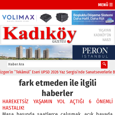
MENÜ ☰
n’in “Tekâmül” Eseri UPSD 2026 Yaz Sergisi’nde Sanatseverlerle Bul
fark etmeden ile ilgili
haberler
HAREKETSİZ YAŞAMIN YOL AÇTIĞI 6 ÖNEMLİ
HASTALIK!
Masa başında saatlerce çalışmak, açık havada