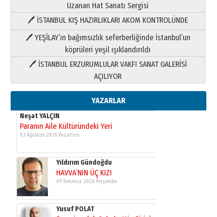
Uzanan Hat Sanatı Sergisi
🖊 İSTANBUL KIŞ HAZIRLIKLARI AKOM KONTROLÜNDE
Yıldırım Gündoğdu
HAVVA’NIN ÜÇ KIZI
🖊 YEŞİLAY’ın bağımsızlık seferberliğinde İstanbul’un
09 Temmuz 2026 Perşembe
köprüleri yeşil ışıklandırıldı
🖊 İSTANBUL ERZURUMLULAR VAKFI SANAT GALERİSİ
Yusuf POLAT
AÇILIYOR
Şampiyonluk Sebahattin Şirin’e
yazar
11 Mayıs 2026 Pazartesi
YAZARLAR
Neşat YALÇIN
Paranın Aile Kültüründeki Yeri
03 Ağustos 2026 Pazartesi
Yıldırım Gündoğdu
HAVVA’NIN ÜÇ KIZI
09 Temmuz 2026 Perşembe
Yusuf POLAT