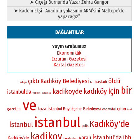
➤ Çiçeği Burnunda Yazar Zehra Güngör
➤ Kadem Ekşi “Anadolu yakasının AKM’sini Maltepe’de
yapacağız”
BAĞLANTILAR
Yayın Grubumuz
Ekonomiklik
Erzurum Gazetesi
Kartal Gazetesi
çıktı
Kadıköy Belediyesi
öldü
başladı
bu
turkiye
bir
için
kadıköy
kadikoyde
istanbulda
yangın
Belediye
ve
kaza
İstanbul Büyükşehir Belediyesi
gazetesi
çıkan
otomobil
özel
istanbul
Kadıköy'de
İstanbul
polis
kadikoy
İstanbul’da
ibb
yaralı
Kadıköy’de
tarafından