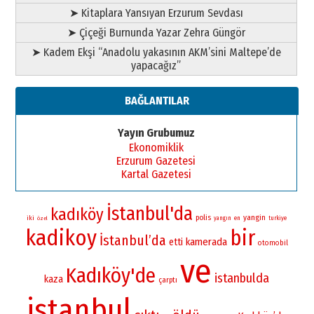
➤ Kitaplara Yansıyan Erzurum Sevdası
➤ Çiçeği Burnunda Yazar Zehra Güngör
➤ Kadem Ekşi “Anadolu yakasının AKM’sini Maltepe’de
yapacağız”
BAĞLANTILAR
Yayın Grubumuz
Ekonomiklik
Erzurum Gazetesi
Kartal Gazetesi
İstanbul'da
kadıköy
yangin
polis
iki
yangın
en
turkiye
özel
kadikoy
bir
İstanbul’da
kamerada
etti
otomobil
ve
Kadıköy'de
istanbulda
kaza
çarptı
istanbul