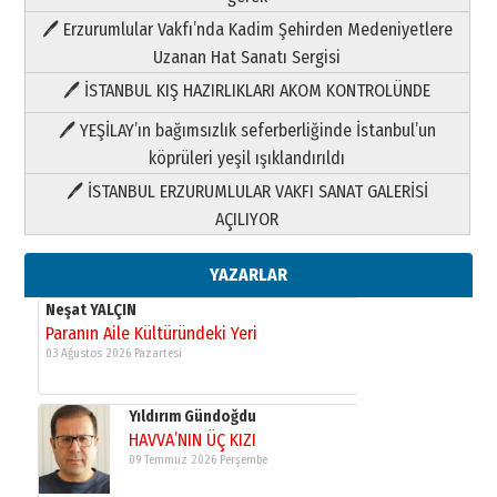
Paranın Aile Kültüründeki Yeri
🖊 Erzurumlular Vakfı’nda Kadim Şehirden Medeniyetlere
03 Ağustos 2026 Pazartesi
Uzanan Hat Sanatı Sergisi
🖊 İSTANBUL KIŞ HAZIRLIKLARI AKOM KONTROLÜNDE
Yıldırım Gündoğdu
HAVVA’NIN ÜÇ KIZI
🖊 YEŞİLAY’ın bağımsızlık seferberliğinde İstanbul’un
09 Temmuz 2026 Perşembe
köprüleri yeşil ışıklandırıldı
🖊 İSTANBUL ERZURUMLULAR VAKFI SANAT GALERİSİ
Yusuf POLAT
AÇILIYOR
Şampiyonluk Sebahattin Şirin’e
yazar
11 Mayıs 2026 Pazartesi
YAZARLAR
Neşat YALÇIN
Paranın Aile Kültüründeki Yeri
03 Ağustos 2026 Pazartesi
Yıldırım Gündoğdu
HAVVA’NIN ÜÇ KIZI
09 Temmuz 2026 Perşembe