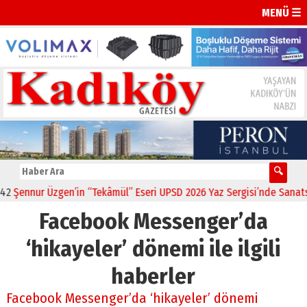
MENÜ ☰
Şennur Üzgen’in “Tekâmül” Eseri UPSD 2026 Yaz Sergisi’nde Sanatseve
Facebook Messenger’da
‘hikayeler’ dönemi ile ilgili
haberler
Facebook Messenger’da ‘hikayeler’ dönemi