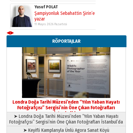
Yusuf POLAT
Şampiyonluk Sebahattin Şirin’e
yazar
11 Mayıs 2026 Pazartesi
◀
▶
Neşat YALÇIN
RÖPORTAJLAR
Paranın Aile Kültüründeki Yeri
03 Ağustos 2026 Pazartesi
Yıldırım Gündoğdu
HAVVA’NIN ÜÇ KIZI
09 Temmuz 2026 Perşembe
Yusuf POLAT
Şampiyonluk Sebahattin Şirin’e
Londra Doğa Tarihi Müzesi’nden “Yılın Yaban Hayatı
yazar
Fotoğrafçısı” Sergisi’nin Öne Çıkan Fotoğrafları
11 Mayıs 2026 Pazartesi
İstanbul’da
➤ Londra Doğa Tarihi Müzesi’nden “Yılın Yaban Hayatı
Fotoğrafçısı” Sergisi’nin Öne Çıkan Fotoğrafları İstanbul’da
➤ Keyifli Kamplarıyla Ünlü Agora Sanat Köyü