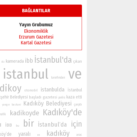
BAĞLANTILAR
Yayın Grubumuz
Ekonomiklik
Erzurum Gazetesi
Kartal Gazetesi
İstanbul'da
ibb
kamerada
çıkan
iki
ve
istanbul
tarafından
dikoy
istanbulda
İstanbul
otomobil
şehir Belediyesi
kaza
etti
başladı
gazetesi
polis
Kadıköy Belediyesi
çarptı
yangın
baskani
Kadıköy'de
kadikoyde
rafik
bir
için
ı
İstanbul’da
İBB
bu
kadıköy
yaralı
köy’de
arac
en