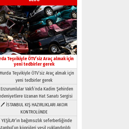
rda Teşvikiyle ÖTV’siz Araç almak için
yeni tedbirler gerek
Hurda Teşvikiyle ÖTV’siz Araç almak için
yeni tedbirler gerek
Neşat YALÇIN
 Erzurumlular Vakfı’nda Kadim Şehirden
Paranın Aile Kültüründeki Yeri
deniyetlere Uzanan Hat Sanatı Sergisi
03 Ağustos 2026 Pazartesi
🖊 İSTANBUL KIŞ HAZIRLIKLARI AKOM
KONTROLÜNDE
Yıldırım Gündoğdu
HAVVA’NIN ÜÇ KIZI
 YEŞİLAY’ın bağımsızlık seferberliğinde
09 Temmuz 2026 Perşembe
stanbul’un köprüleri yeşil ışıklandırıldı