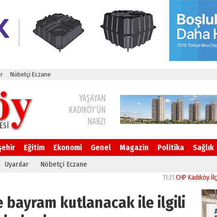
r
Nöbetçi Eczane
şehir
Eğitim
Ekonomi
Genel
Magazin
Politika
Sağlık
Uyarılar
Nöbetçi Eczane
11:21
CHP Kadıköy İlçe Başka
te bayram kutlanacak ile ilgili