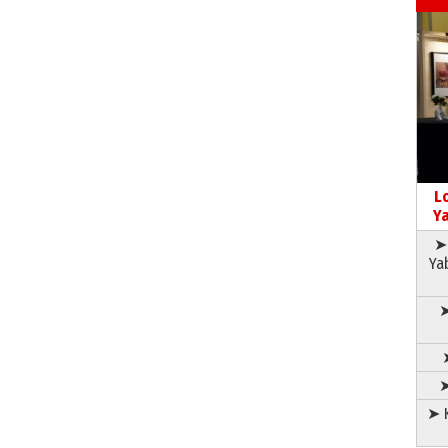
L
Ya
➤ 
Ya
➤
➤
➤ K