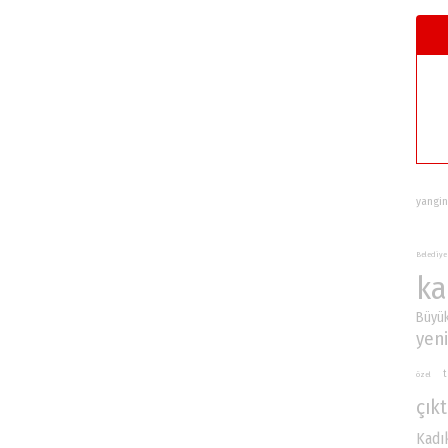
yangin
Belediye
ka
Büyük
yeni
t
özel
çıkt
Kadı