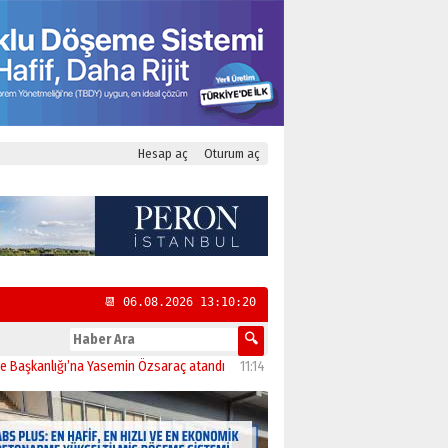
Hesap aç
Oturum aç
📆 06.08.2026 13:10:21
nlığı’na Yasemin Özsaraç atandı
11:14
İstanbul’da CHP’nin 23 İlçe Başkanı Belli