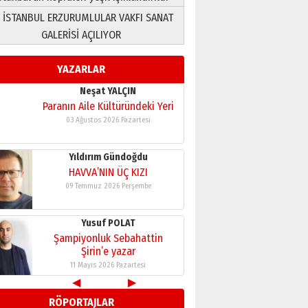
 İSTANBUL ERZURUMLULAR VAKFI SANAT
Yusuf POLAT
GALERİSİ AÇILIYOR
Şampiyonluk Sebahattin
Şirin’e yazar
YAZARLAR
11 Mayıs 2026 Pazartesi
Neşat YALÇIN
Paranın Aile Kültüründeki Yeri
03 Ağustos 2026 Pazartesi
Yıldırım Gündoğdu
HAVVA’NIN ÜÇ KIZI
09 Temmuz 2026 Perşembe
Yusuf POLAT
Şampiyonluk Sebahattin
Şirin’e yazar
11 Mayıs 2026 Pazartesi
◀
▶
Neşat YALÇIN
RÖPORTAJLAR
Paranın Aile Kültüründeki Yeri