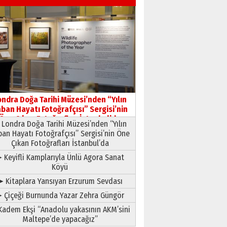
03 Ağustos 2026 Pazartesi
Yıldırım Gündoğdu
HAVVA’NIN ÜÇ KIZI
09 Temmuz 2026 Perşembe
Yusuf POLAT
Şampiyonluk Sebahattin
ondra Doğa Tarihi Müzesi’nden “Yılın
Şirin’e yazar
ban Hayatı Fotoğrafçısı” Sergisi’nin
11 Mayıs 2026 Pazartesi
Öne Çıkan Fotoğrafları İstanbul’da
Londra Doğa Tarihi Müzesi’nden “Yılın
ban Hayatı Fotoğrafçısı” Sergisi’nin Öne
Çıkan Fotoğrafları İstanbul’da
 Keyifli Kamplarıyla Ünlü Agora Sanat
Köyü
➤ Kitaplara Yansıyan Erzurum Sevdası
 Çiçeği Burnunda Yazar Zehra Güngör
adem Ekşi “Anadolu yakasının AKM’sini
Maltepe’de yapacağız”