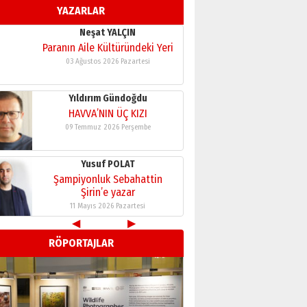
YAZARLAR
11 Mayıs 2026 Pazartesi
Neşat YALÇIN
Paranın Aile Kültüründeki Yeri
03 Ağustos 2026 Pazartesi
Yıldırım Gündoğdu
HAVVA’NIN ÜÇ KIZI
09 Temmuz 2026 Perşembe
Yusuf POLAT
Şampiyonluk Sebahattin
Şirin’e yazar
11 Mayıs 2026 Pazartesi
◀
▶
Neşat YALÇIN
RÖPORTAJLAR
Paranın Aile Kültüründeki Yeri
03 Ağustos 2026 Pazartesi
Yıldırım Gündoğdu