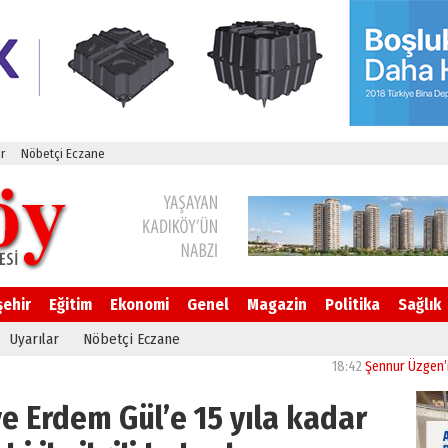
r
Nöbetçi Eczane
şehir
Eğitim
Ekonomi
Genel
Magazin
Politika
Sağlık
Uyarılar
Nöbetçi Eczane
18:42
Şennur Üzgen’in “Tek
e Erdem Gül’e 15 yıla kadar