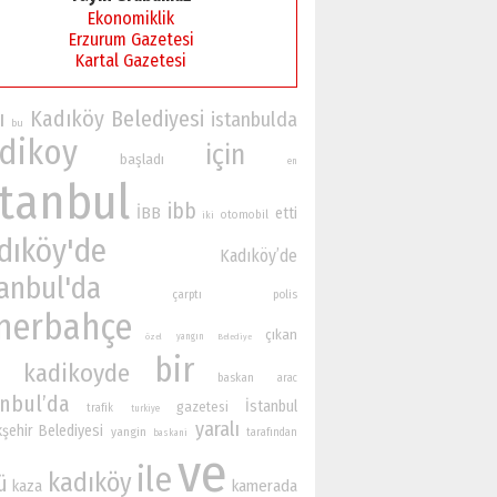
Ekonomiklik
Erzurum Gazetesi
Kartal Gazetesi
ı
Kadıköy Belediyesi
istanbulda
bu
dikoy
için
başladı
en
stanbul
ibb
İBB
etti
otomobil
iki
dıköy'de
Kadıköy’de
tanbul'da
çarptı
polis
nerbahçe
çıkan
yangın
özel
Belediye
bir
kadikoyde
baskan
arac
anbul’da
İstanbul
gazetesi
trafik
turkiye
yaralı
şehir Belediyesi
yangin
tarafından
baskani
ve
ile
kadıköy
ü
kamerada
kaza