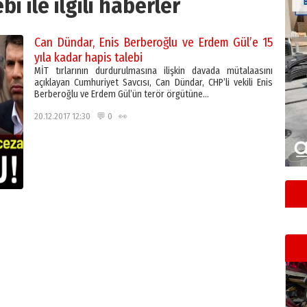
bi ile ilgili haberler
Can Dündar, Enis Berberoğlu ve Erdem Gül’e 15
yıla kadar hapis talebi
MİT tırlarının durdurulmasına ilişkin davada mütalaasını
açıklayan Cumhuriyet Savcısı, Can Dündar, CHP’li vekili Enis
Berberoğlu ve Erdem Gül’ün terör örgütüne…
20.12.2017 12:30 💬 0 👀