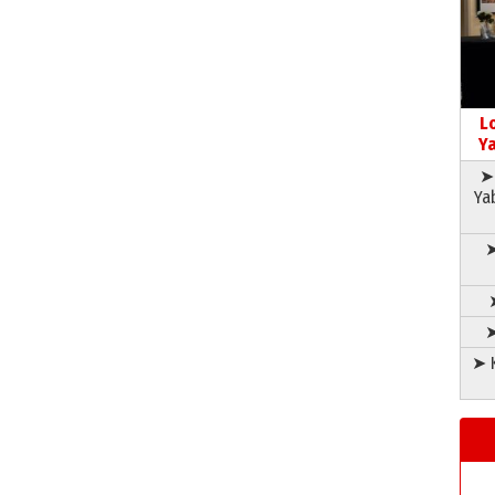
L
Ya
➤ 
Ya
➤
➤
➤ K