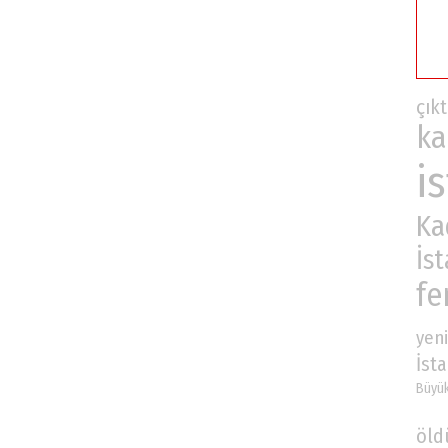
çıkt
ka
i
Ka
İs
fe
yeni
İst
Büyük
öld