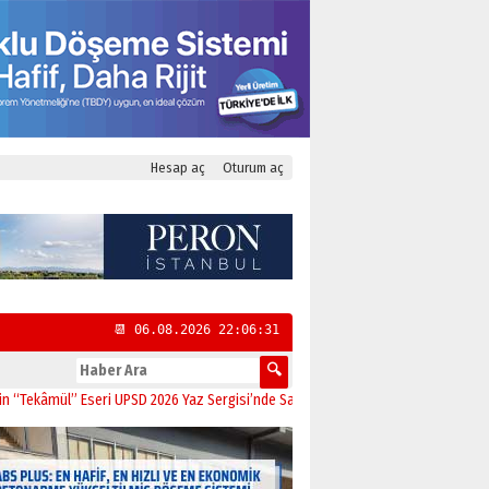
Hesap aç
Oturum aç
📆 06.08.2026 22:06:32
âmül” Eseri UPSD 2026 Yaz Sergisi’nde Sanatseverlerle Buluştu
11:21
CHP Kadı