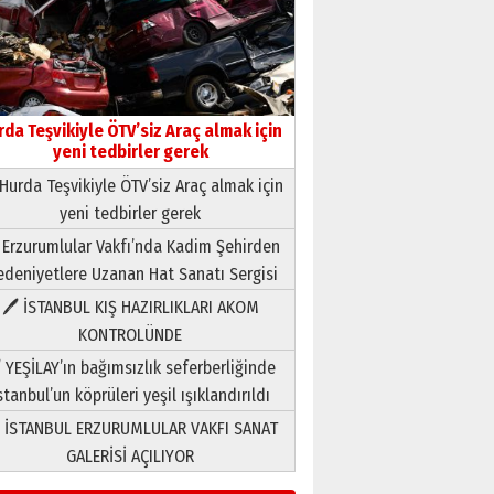
rda Teşvikiyle ÖTV’siz Araç almak için
yeni tedbirler gerek
Hurda Teşvikiyle ÖTV’siz Araç almak için
yeni tedbirler gerek
Neşat YALÇIN
 Erzurumlular Vakfı’nda Kadim Şehirden
Paranın Aile Kültüründeki Yeri
deniyetlere Uzanan Hat Sanatı Sergisi
03 Ağustos 2026 Pazartesi
🖊 İSTANBUL KIŞ HAZIRLIKLARI AKOM
KONTROLÜNDE
Yıldırım Gündoğdu
HAVVA’NIN ÜÇ KIZI
 YEŞİLAY’ın bağımsızlık seferberliğinde
09 Temmuz 2026 Perşembe
stanbul’un köprüleri yeşil ışıklandırıldı
 İSTANBUL ERZURUMLULAR VAKFI SANAT
Yusuf POLAT
GALERİSİ AÇILIYOR
Şampiyonluk Sebahattin
Şirin’e yazar