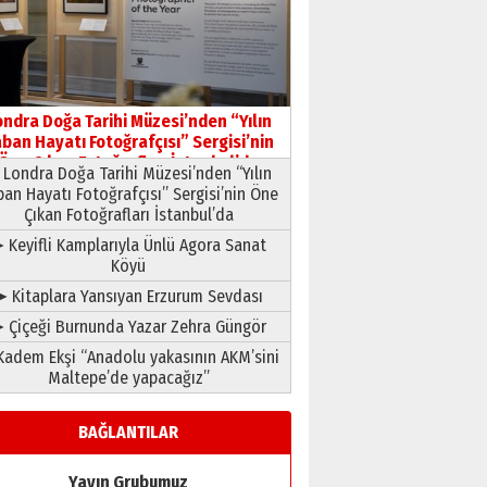
HAVVA’NIN ÜÇ KIZI
09 Temmuz 2026 Perşembe
Yusuf POLAT
Şampiyonluk Sebahattin
ondra Doğa Tarihi Müzesi’nden “Yılın
Şirin’e yazar
ban Hayatı Fotoğrafçısı” Sergisi’nin
11 Mayıs 2026 Pazartesi
Öne Çıkan Fotoğrafları İstanbul’da
Londra Doğa Tarihi Müzesi’nden “Yılın
ban Hayatı Fotoğrafçısı” Sergisi’nin Öne
Çıkan Fotoğrafları İstanbul’da
 Keyifli Kamplarıyla Ünlü Agora Sanat
Köyü
➤ Kitaplara Yansıyan Erzurum Sevdası
 Çiçeği Burnunda Yazar Zehra Güngör
adem Ekşi “Anadolu yakasının AKM’sini
Maltepe’de yapacağız”
BAĞLANTILAR
Yayın Grubumuz