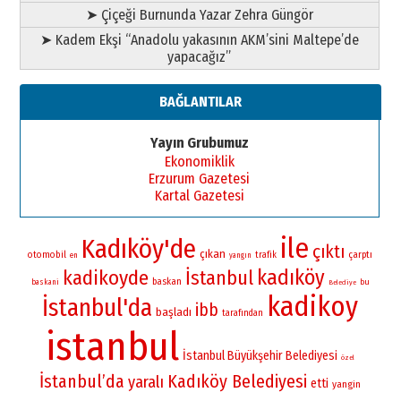
➤ Çiçeği Burnunda Yazar Zehra Güngör
➤ Kadem Ekşi “Anadolu yakasının AKM’sini Maltepe’de
yapacağız”
BAĞLANTILAR
Yayın Grubumuz
Ekonomiklik
Erzurum Gazetesi
Kartal Gazetesi
ile
Kadıköy'de
çıktı
çıkan
otomobil
çarptı
trafik
en
yangın
kadıköy
kadikoyde
İstanbul
baskan
bu
baskani
Belediye
kadikoy
İstanbul'da
ibb
başladı
tarafından
istanbul
İstanbul Büyükşehir Belediyesi
özel
İstanbul’da
Kadıköy Belediyesi
yaralı
etti
yangin