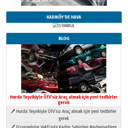
KADIKÖY'DE HAVA
BLOG
Hurda Teşvikiyle ÖTV’siz Araç almak için yeni tedbirler
gerek
🖊 Hurda Teşvikiyle ÖTV’siz Araç almak için yeni tedbirler
Neşat YALÇIN
gerek
Paranın Aile Kültüründeki Yeri
🖊 Erzurumlular Vakfı’nda Kadim Şehirden Medeniyetlere