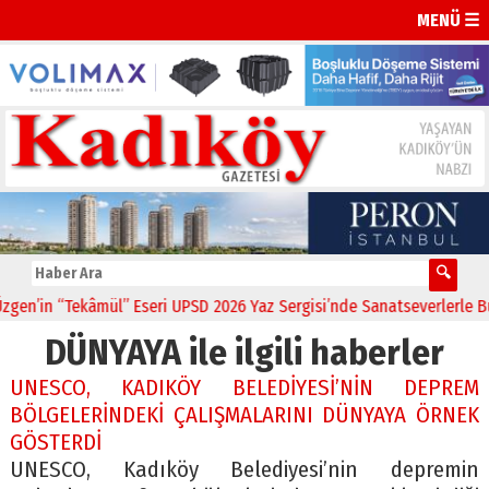
MENÜ ☰
en’in “Tekâmül” Eseri UPSD 2026 Yaz Sergisi’nde Sanatseverlerle Bul
DÜNYAYA ile ilgili haberler
UNESCO, KADIKÖY BELEDİYESİ’NİN DEPREM
BÖLGELERİNDEKİ ÇALIŞMALARINI DÜNYAYA ÖRNEK
GÖSTERDİ
UNESCO, Kadıköy Belediyesi’nin depremin