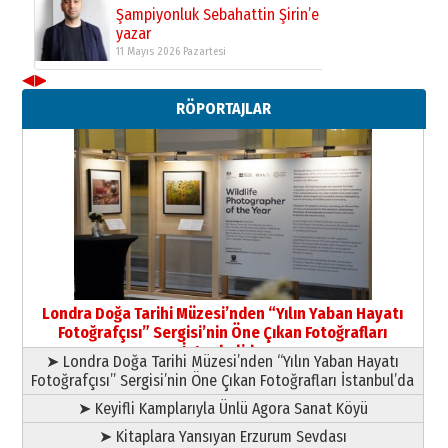
Şampiyonluk Sebahattin Şirin’e
yazar
11 Mayıs 2026 Pazartesi
◀
▶
Neşat YALÇIN
RÖPORTAJLAR
Paranın Aile Kültüründeki Yeri
03 Ağustos 2026 Pazartesi
Yıldırım Gündoğdu
HAVVA’NIN ÜÇ KIZI
09 Temmuz 2026 Perşembe
Yusuf POLAT
Şampiyonluk Sebahattin Şirin’e
Londra Doğa Tarihi Müzesi’nden “Yılın Yaban Hayatı
yazar
Fotoğrafçısı” Sergisi’nin Öne Çıkan Fotoğrafları
11 Mayıs 2026 Pazartesi
İstanbul’da
➤ Londra Doğa Tarihi Müzesi’nden “Yılın Yaban Hayatı
Fotoğrafçısı” Sergisi’nin Öne Çıkan Fotoğrafları İstanbul’da
➤ Keyifli Kamplarıyla Ünlü Agora Sanat Köyü
➤ Kitaplara Yansıyan Erzurum Sevdası