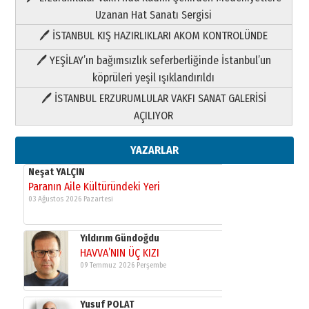
03 Ağustos 2026 Pazartesi
Uzanan Hat Sanatı Sergisi
🖊 İSTANBUL KIŞ HAZIRLIKLARI AKOM KONTROLÜNDE
Yıldırım Gündoğdu
HAVVA’NIN ÜÇ KIZI
🖊 YEŞİLAY’ın bağımsızlık seferberliğinde İstanbul’un
09 Temmuz 2026 Perşembe
köprüleri yeşil ışıklandırıldı
🖊 İSTANBUL ERZURUMLULAR VAKFI SANAT GALERİSİ
Yusuf POLAT
AÇILIYOR
Şampiyonluk Sebahattin Şirin’e
yazar
11 Mayıs 2026 Pazartesi
YAZARLAR
Neşat YALÇIN
Paranın Aile Kültüründeki Yeri
03 Ağustos 2026 Pazartesi
Yıldırım Gündoğdu
HAVVA’NIN ÜÇ KIZI
09 Temmuz 2026 Perşembe
Yusuf POLAT